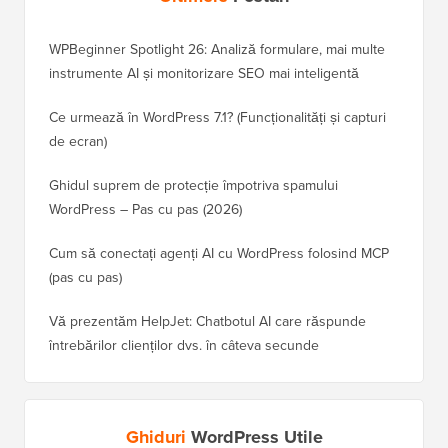
WPBeginner Spotlight 26: Analiză formulare, mai multe
instrumente AI și monitorizare SEO mai inteligentă
Ce urmează în WordPress 7.1? (Funcționalități și capturi
de ecran)
Ghidul suprem de protecție împotriva spamului
WordPress – Pas cu pas (2026)
Cum să conectați agenți AI cu WordPress folosind MCP
(pas cu pas)
Vă prezentăm HelpJet: Chatbotul AI care răspunde
întrebărilor clienților dvs. în câteva secunde
Ghiduri
WordPress Utile