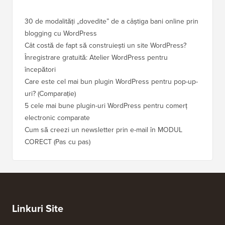
30 de modalități „dovedite” de a câștiga bani online prin
Cum să-
blogging cu WordPress
WordPre
Cât costă de fapt să construiești un site WordPress?
Cum să 
a pierd
Înregistrare gratuită: Atelier WordPress pentru
începători
Cum să 
clasame
Care este cel mai bun plugin WordPress pentru pop-up-
uri? (Comparație)
Cum să 
5 cele mai bune plugin-uri WordPress pentru comerț
Cum să 
electronic comparate
Cum să 
Cum să creezi un newsletter prin e-mail în MODUL
fără ti
CORECT (Pas cu pas)