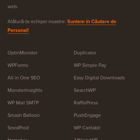
WPBeginner este un site gratuit de resurse WordPress
pentru începători. WPBeginner a fost fondat în iulie
2009 de
Syed Balkhi
. Scopul principal al acestui site
este de a oferi tutoriale WordPress de înaltă calitate și
alte resurse de formare pentru a ajuta oamenii să
învețe WordPress și să-și îmbunătățească site-urile
web.
Alătură-te echipei noastre:
Suntem în Căutare de
Personal!
OptinMonster
Duplicator
WPForms
WP Simple Pay
All in One SEO
Easy Digital Downloads