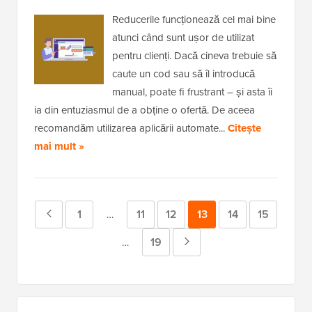
Reducerile funcționează cel mai bine
atunci când sunt ușor de utilizat
pentru clienți. Dacă cineva trebuie să
caute un cod sau să îl introducă
manual, poate fi frustrant – și asta îi
ia din entuziasmul de a obține o ofertă. De aceea
recomandăm utilizarea aplicării automate...
Citește
mai mult »
Pagina
Pagina
1
Pagina
11
Pagina
12
Pagina
13
Pagina
14
Pagina
15
Pagini
…
intermediare
anterioară
Pagina
19
Pagina
Pagini
…
omise
intermediare
Următoare
omise
Bara