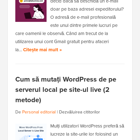
decid dacă să deschidă un e-mail
doar pe baza adresei expeditorului?
O adresă de e-mail profesională
este unul dintre primele lucruri pe
care oamenii le observă. Când am trecut de la
utilizarea unui cont Gmail gratuit pentru afaceri
la…
Citește mai mult »
Cum să mutați WordPress de pe
serverul local pe site-ul live (2
metode)
De
Personal editorial
|
Dezvăluirea cititorilor
Mulți utilizatori WordPress preferă să
lucreze la site-urile lor folosind un