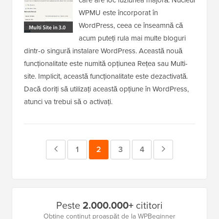
care are loc fuziunea majoră. Nucleul
WPMU este încorporat în
WordPress, ceea ce înseamnă că
acum puteți rula mai multe bloguri
dintr-o singură instalare WordPress. Această nouă
funcționalitate este numită opțiunea Rețea sau Multi-
site. Implicit, această funcționalitate este dezactivată.
Dacă doriți să utilizați această opțiune în WordPress,
atunci va trebui să o activați.
Pagina
Pagina
1
Pagina
2
Pagina
3
Pagina
4
Pagina
anterioară
Următoare
Bara
Peste
2.000.000+
cititori
laterală
Obține conținut proaspăt de la WPBeginner