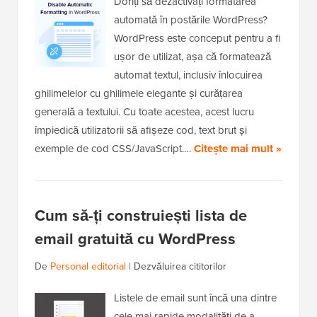
Doriți să dezactivați formatarea
automată în postările WordPress?
WordPress este conceput pentru a fi
ușor de utilizat, așa că formatează
automat textul, inclusiv înlocuirea
ghilimelelor cu ghilimele elegante și curățarea
generală a textului. Cu toate acestea, acest lucru
împiedică utilizatorii să afișeze cod, text brut și
exemple de cod CSS/JavaScript.…
Citește mai mult »
Cum să-ți construiești lista de
email gratuită cu WordPress
De
Personal editorial
|
Dezvăluirea cititorilor
Listele de email sunt încă una dintre
cele mai rapide modalități de a