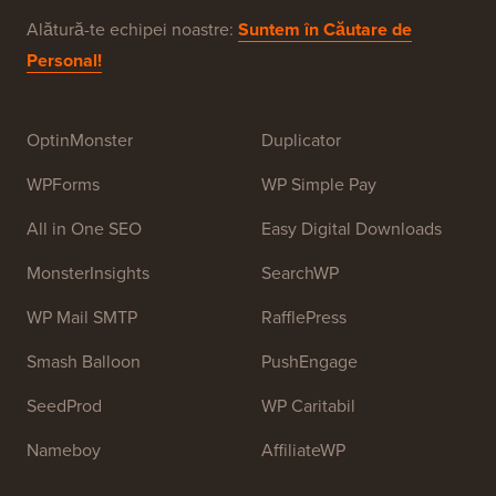
2009 de
Syed Balkhi
. Scopul principal al acestui site
este de a oferi tutoriale WordPress de înaltă calitate și
alte resurse de formare pentru a ajuta oamenii să
învețe WordPress și să-și îmbunătățească site-urile
web.
Alătură-te echipei noastre:
Suntem în Căutare de
Personal!
OptinMonster
Duplicator
WPForms
WP Simple Pay
All in One SEO
Easy Digital Downloads
MonsterInsights
SearchWP