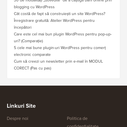
30 de modalități „dovedite” de a câștiga bani online prin
Cum să-
blogging cu WordPress
WordPre
Cât costă de fapt să construiești un site WordPress?
Cum să 
a pierd
Înregistrare gratuită: Atelier WordPress pentru
începători
Cum să 
clasame
Care este cel mai bun plugin WordPress pentru pop-up-
uri? (Comparație)
Cum să 
5 cele mai bune plugin-uri WordPress pentru comerț
Cum să 
electronic comparate
Cum să 
Cum să creezi un newsletter prin e-mail în MODUL
fără ti
CORECT (Pas cu pas)