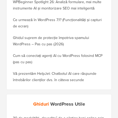
WPBeginner Spotlight 26: Analiză formulare, mai multe
instrumente AI și monitorizare SEO mai inteligentă
Ce urmează în WordPress 7.1? (Funcționalități și capturi
de ecran)
Ghidul suprem de protecție împotriva spamului
WordPress – Pas cu pas (2026)
Cum să conectați agenți AI cu WordPress folosind MCP
(pas cu pas)
Vă prezentăm HelpJet: Chatbotul AI care răspunde
întrebărilor clienților dvs. în câteva secunde
Ghiduri
WordPress Utile