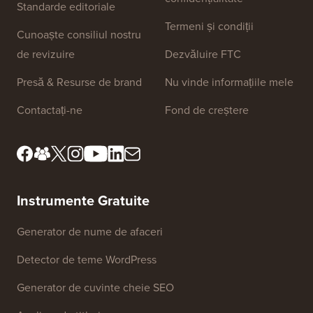
Linkuri Site
Despre noi
Politica de
confidențialitate
Standarde editoriale
Termeni și condiții
Cunoaște consiliul nostru
de revizuire
Dezvăluire FTC
Presă & Resurse de brand
Nu vinde informațiile mele
Contactați-ne
Fond de creștere
Instrumente Gratuite