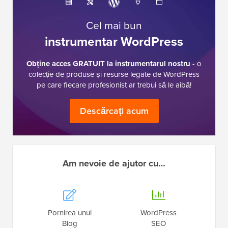
Cel mai bun
instrumentar WordPress
Obține acces GRATUIT la instrumentarul nostru
- o
colecție de produse și resurse legate de WordPress
pe care fiecare profesionist ar trebui să le aibă!
Descărcați acum
Am nevoie de ajutor cu…
Pornirea unui
WordPress
Blog
SEO