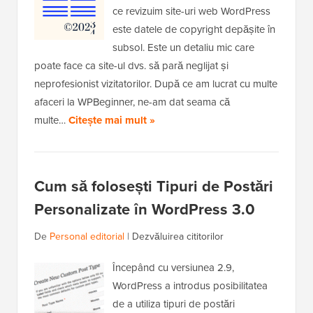
ce revizuim site-uri web WordPress
este datele de copyright depășite în
subsol. Este un detaliu mic care
poate face ca site-ul dvs. să pară neglijat și
neprofesionist vizitatorilor. După ce am lucrat cu multe
afaceri la WPBeginner, ne-am dat seama că
multe…
Citește mai mult »
Cum să folosești Tipuri de Postări
Personalizate în WordPress 3.0
De
Personal editorial
|
Dezvăluirea cititorilor
Începând cu versiunea 2.9,
WordPress a introdus posibilitatea
de a utiliza tipuri de postări