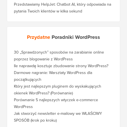
Przedstawiamy HelpJet: Chatbot AI, który odpowiada na
pytania Twoich klientów w kilka sekund
Przydatne
Poradniki WordPress
30 „Sprawdzonych” sposobów na zarabianie online
Jak pra
poprzez blogowanie z WordPress
WordPre
Ile naprawdę kosztuje zbudowanie strony WordPress?
Jak pra
bez utr
Darmowe nagranie: Warsztaty WordPress dla
początkujących
Jak prz
pozycji
Który jest najlepszym pluginem do wyskakujących
okienek WordPress? (Porównanie)
Jak pra
kroku)
Porównanie 5 najlepszych wtyczek e-commerce