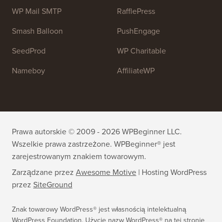
OptinMonster
Duplicator
WPForms
WP Simple Pay
All in One SEO
Easy Digital Downloads
MonsterInsights
SearchWP
WP Mail SMTP
RafflePress
Smash Balloon
PushEngage
SeedProd
WP Charitable
Nameboy
AffiliateWP