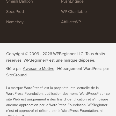
WPForms
WP Simple Pay
All in One SEO
Easy Digital Downloads
MonsterInsights
SearchWP
WP Mail SMTP
RafflePress
Smash Balloon
PushEngage
SeedProd
WP Charitable
Nameboy
AffiliateWP
Copyright © 2009 - 2026 WPBeginner LLC. Tous droits
réservés. WPBeginner® est une marque déposée.
Géré par
Awesome Motive
|
Hébergement WordPress
par