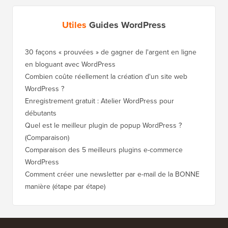
Utiles
Guides WordPress
30 façons « prouvées » de gagner de l'argent en ligne
Comment
en bloguant avec WordPress
WordPre
Combien coûte réellement la création d'un site web
Comment
WordPress ?
nouveau
Enregistrement gratuit : Atelier WordPress pour
Comment
débutants
de clas
Quel est le meilleur plugin de popup WordPress ?
Comment
(Comparaison)
(étape p
Comparaison des 5 meilleurs plugins e-commerce
Comment
WordPress
WordPr
Comment créer une newsletter par e-mail de la BONNE
Comment