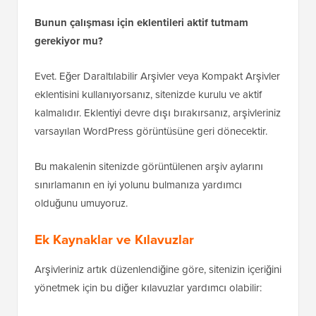
Evet. Eğer Daraltılabilir Arşivler veya Kompakt Arşivler
eklentisini kullanıyorsanız, sitenizde kurulu ve aktif
kalmalıdır. Eklentiyi devre dışı bırakırsanız, arşivleriniz
varsayılan WordPress görüntüsüne geri dönecektir.
Bu makalenin sitenizde görüntülenen arşiv aylarını
sınırlamanın en iyi yolunu bulmanıza yardımcı
olduğunu umuyoruz.
Ek Kaynaklar ve Kılavuzlar
Arşivleriniz artık düzenlendiğine göre, sitenizin içeriğini
yönetmek için bu diğer kılavuzlar yardımcı olabilir:
WordPress'te Özel Arşiv Sayfası Nasıl
Oluşturulur
– Harika bir sonraki adım, tüm
arşivleriniz için özel, kullanıcı dostu bir sayfa
oluşturmaktır.