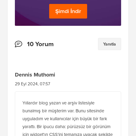
Okuyucu
10 Yorum
Yanıtla
Etkileşimleri
Dennis Muthomi
29 Eyl 2024, 07:57
Yıllardır blog yazan ve arşiv listesiyle
bunalmış bir müşterim var. Bunu sitesinde
uyguladım ve kullanıcılar için büyük bir fark
yarattı. Bir ipucu daha: pürüzsüz bir görünüm
için widget'ın CSS'ini temanıza uyacak şekilde
özelleştirin. Bu, WordPress sitesine çok
yardımcı oldu!