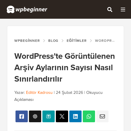
WPBEGINNER
BLOG
EĞITIMLER
WORDPRESS'TE GÖRÜNTÜLENEN ARŞIV AYLARININ SAYISI NASIL SINIRLANDIRILIR
WordPress'te Görüntülenen
Arşiv Aylarının Sayısı Nasıl
Sınırlandırılır
Yazar:
Editör Kadrosu
|
24 Şubat 2026
|
Okuyucu
Açıklaması