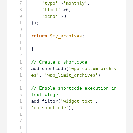
5
'type'
=>
'monthly'
, 
6
'limit'
=>6,
7
'echo'
=>0
8
));
9
1
return
$my_archives
; 
0
1
1
1
} 
2
1
3
1
// Create a shortcode
4
1
add_shortcode(
'wpb_custom_archiv
5
es'
, 
'wpb_limit_archives'
); 
1
6
1
// Enable shortcode execution in 
7
text widget
1
add_filter(
'widget_text'
, 
8
'do_shortcode'
); 
WPCode ❤️ ile
WordPress'te 1 tıklamayla
barındırılır
Kullanım