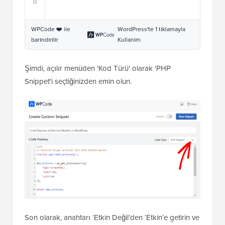
Şimdi, açılır menüden 'Kod Türü' olarak 'PHP
Snippet'i seçtiğinizden emin olun.
Son olarak, anahtarı ‘Etkin Değil’den ‘Etkin’e getirin ve
‘Kod Parçacığını Kaydet’ düğmesine tıklayın.