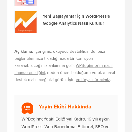
Açıklama:
İçeriğimiz okuyucu desteklidir. Bu, bazı
bağlantılarımıza tıkladığınızda bir komisyon
kazanabileceğimiz anlamına gelir.
WPBeginner'ın nasıl
finanse edildiğini
, neden önemli olduğunu ve bize nasıl
destek olabileceğinizi görün. İşte
editöryal sürecimiz
.
Yayın Ekibi Hakkında
WPBeginner'daki Editöryal Kadro, 16 yılı aşkın
WordPress, Web Barındırma, E-ticaret, SEO ve
Pazarlama deneyimine sahip Syed Balkhi
liderliğindeki bir WordPress uzmanları ekibidir.
2009 yılında başlayan WPBeginner, artık
sektördeki en büyük ücretsiz WordPress