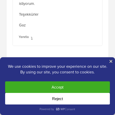
Gaz
Yanıtla
Gaelyn
22 Tem 2017, 22:05
Başlangıçta istemediğim bir şeyi durdurmak
için eklenti eklemek zorunda kalmak oldukça
aptalca görünüyor. Neden sadece
açma/kapama yok. Tüm arşivleri yüklemeye
gerek yok.
Yanıtla