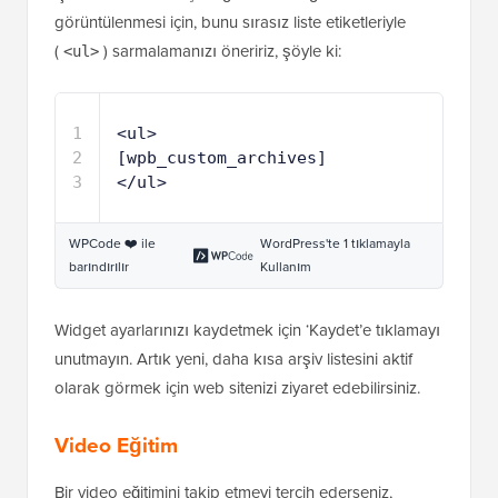
1
<ul>
2
[wpb_custom_archives]
3
</ul>
WPCode ❤️ ile
WordPress'te 1 tıklamayla
barındırılır
Kullanım
Widget ayarlarınızı kaydetmek için ‘Kaydet’e tıklamayı
unutmayın. Artık yeni, daha kısa arşiv listesini aktif
olarak görmek için web sitenizi ziyaret edebilirsiniz.
Video Eğitim
Bir video eğitimini takip etmeyi tercih ederseniz,
WordPress'te arşivlenen ayları sınırlama hakkında bu
WPBeginner videosunu izleyebilirsiniz: