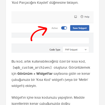
Bu kod, artık kullanabileceğiniz özel bir kısa kod,
oluşturur. Görüntülemek
[wpb_custom_archives]
için
Görünüm » Widget'lar
sayfasına gidin ve kenar
çubuğunuza bir 'Kısa Kod' widget'ı (veya bir 'Metin'
widget'ı) ekleyin.
Widget'ın içine kısa kodunuzu yapıştırın. Madde
işaretlerinin kenar çubuğunuzda doğru
görüntülenmesi için, bunu sırasız liste etiketleriyle
(
) sarmalamanızı öneririz, şöyle ki:
<ul>