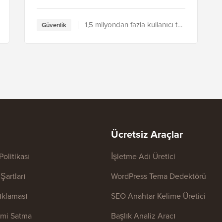
1,5 milyondan fazla kullanıcı tarafından kullanılıyor
Güvenlik
Ücretsiz Araçlar
 Politikası
İşletme Adı Üretici
Şartları
WordPress Tema Dedektörü
ıklaması
SEO Anahtar Kelime Üretici
rimi Satma
Başlık Analiz Aracı