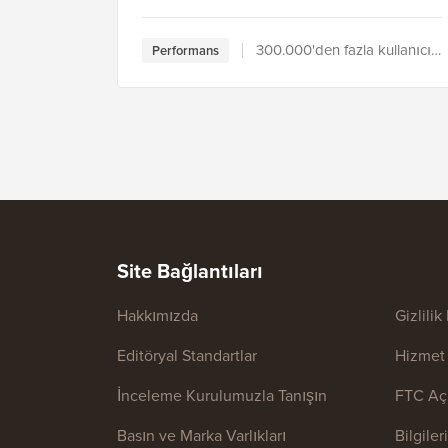
300.000'den fazla kullanıcı tarafından kullanılıyor
Performans
Site Bağlantıları
Hakkımızda
Gizlilik
Editöryal Standartlar
Hizmet 
İnceleme Kurulumuzla Tanışın
FTC Aç
Basın ve Marka Varlıkları
Bilgile