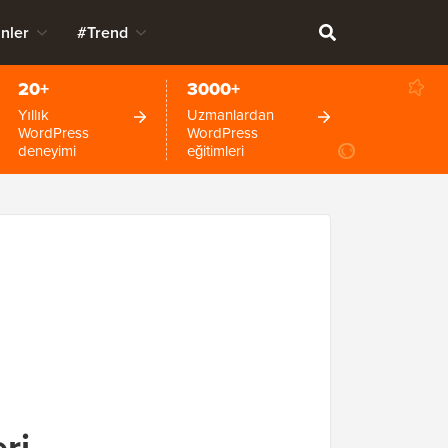
nler
#Trend
20+
3000+
Yıllık
Uzmanlardan
WordPress
WordPress
deneyimi
eğitimleri
ri