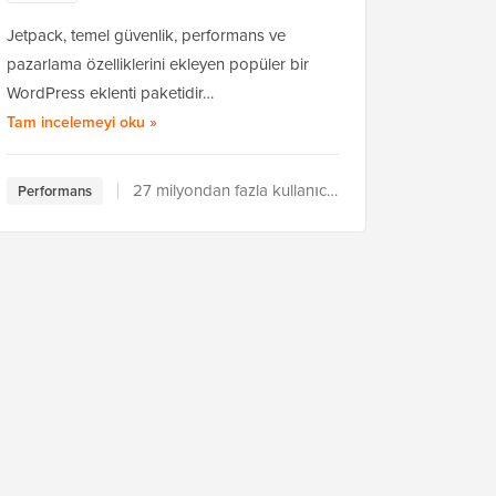
Jetpack, temel güvenlik, performans ve
pazarlama özelliklerini ekleyen popüler bir
ker hakkında
WordPress eklenti paketidir…
Jetpack hakkında
Tam incelemeyi oku
»
27 milyondan fazla kullanıcı tarafından kullanılıyor
Performans
a