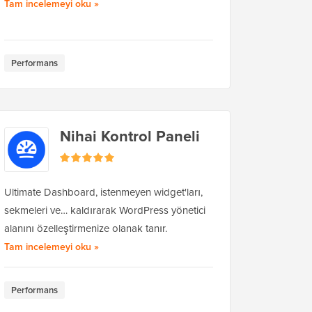
Perfmatters hakkında
Tam incelemeyi oku
»
Performans
Nihai Kontrol Paneli
Ultimate Dashboard, istenmeyen widget'ları,
sekmeleri ve… kaldırarak WordPress yönetici
kında
alanını özelleştirmenize olanak tanır.
Ultimate Dashboard hakkında
Tam incelemeyi oku
»
Performans