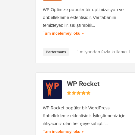
WP-Optimize popüler bir optimizasyon ve
önbellekleme eklentisidir. Veritabanını
temizleyebilir, sıkıştırabilir…
WP-Optimize hakkında
Tam incelemeyi oku
»
1 milyondan fazla kullanıcı tarafından kullanılıyor
Performans
WP Rocket
WP Rocket popüler bir WordPress
önbellekleme eklentisidir. İyileştirmeniz için
ihtiyacınız olan her şeye sahiptir…
WP Rocket hakkında
Tam incelemeyi oku
»