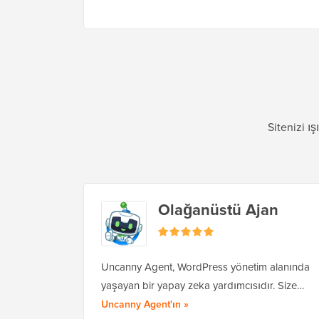
Sitenizi ı
Olağanüstü Ajan
Uncanny Agent, WordPress yönetim alanında
yaşayan bir yapay zeka yardımcısıdır. Size…
tam incelemesini okuyun
Uncanny Agent'ın
»