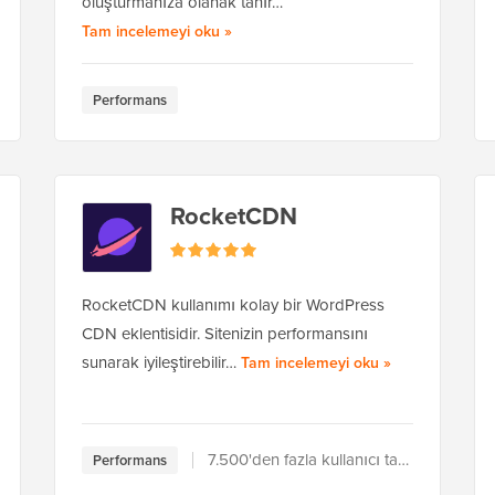
oluşturmanıza olanak tanır…
AI Workflow Automation hakkında
Tam incelemeyi oku
»
Performans
RocketCDN
RocketCDN kullanımı kolay bir WordPress
CDN eklentisidir. Sitenizin performansını
ia hakkında
RocketCDN hak
sunarak iyileştirebilir…
Tam incelemeyi oku
»
7.500'den fazla kullanıcı tarafından kullanılır
Performans