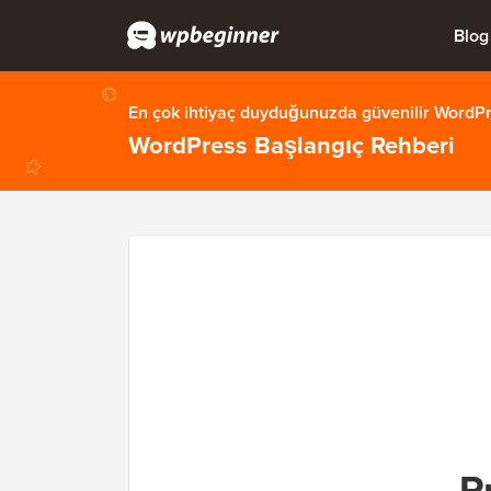
Blog
En çok ihtiyaç duyduğunuzda güvenilir WordPre
WordPress Başlangıç Rehberi
P