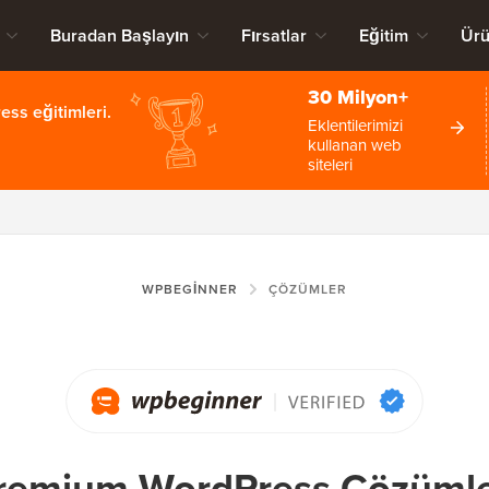
Buradan Başlayın
Fırsatlar
Eğitim
Ürü
30 Milyon+
ss eğitimleri.
Eklentilerimizi
kullanan web
siteleri
WPBEGINNER
ÇÖZÜMLER
remium WordPress Çözümle