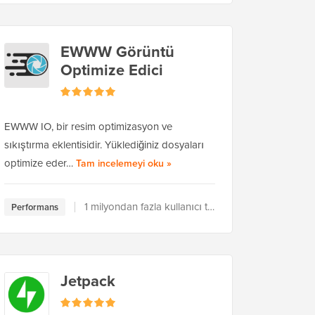
EWWW Görüntü
Optimize Edici
EWWW IO, bir resim optimizasyon ve
sıkıştırma eklentisidir. Yüklediğiniz dosyaları
EWWW Image Optimizer hakkınd
optimize eder…
Tam incelemeyi oku
»
1 milyondan fazla kullanıcı tarafından kullanılıyor
Performans
Jetpack