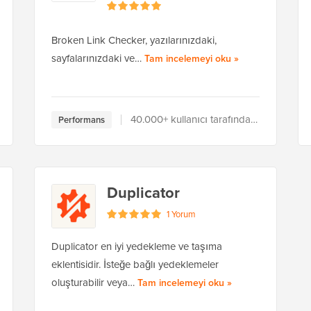
Broken Link Checker, yazılarınızdaki,
Broken Link Chec
sayfalarınızdaki ve…
Tam incelemeyi oku
»
40.000+ kullanıcı tarafından kullanılır
Performans
Duplicator
1 Yorum
Duplicator en iyi yedekleme ve taşıma
eklentisidir. İsteğe bağlı yedeklemeler
Duplicator hakkınd
oluşturabilir veya…
Tam incelemeyi oku
»