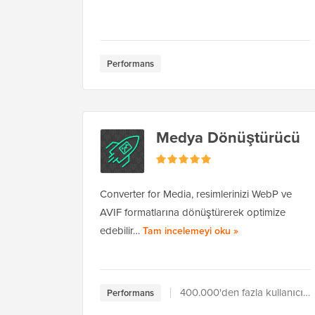
Performans
Medya Dönüştürücü
Converter for Media, resimlerinizi WebP ve
AVIF formatlarına dönüştürerek optimize
Converter for Med
edebilir…
Tam incelemeyi oku
»
400.000'den fazla kullanıcı tarafından kullanılıyor
Performans