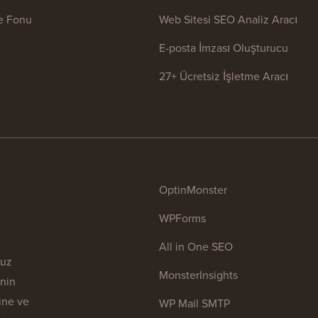
 Fonu
Web Sitesi SEO Analiz Aracı
E-posta İmzası Oluşturucu
27+ Ücretsiz İşletme Aracı
OptinMonster
WPForms
All in One SEO
muz
MonsterInsights
enin
ine ve
WP Mail SMTP