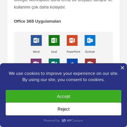
kullanımı çok daha kolaydır.
Office 365 Uygulamaları
Bir Office 365 iş aboneliği, Word, Excel, PowerPoint,
Outlook ve OneNote gibi Microsoft Office
uygulamalarına erişim sağlar. Masaüstü bilgisayarlar
için bu uygulamalar hala piyasadaki en zengin
özelliklere sahip ve eksiksiz ofis uygulama paketidir.