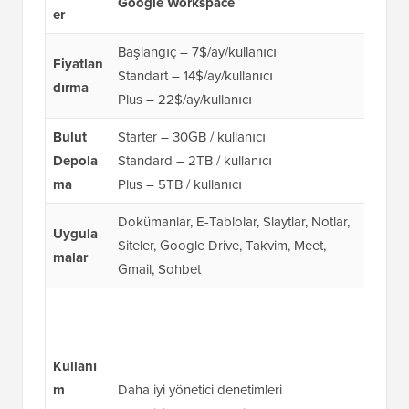
Google Workspace
Offi
er
Başlangıç – 7$/ay/kullanıcı
Temel
Fiyatlan
Standart – 14$/ay/kullanıcı
Stand
dırma
Plus – 22$/ay/kullanıcı
Prem
Bulut
Starter – 30GB / kullanıcı
Depola
Standard – 2TB / kullanıcı
Tüm p
ma
Plus – 5TB / kullanıcı
Dokümanlar, E-Tablolar, Slaytlar, Notlar,
Word
Uygula
Siteler, Google Drive, Takvim, Meet,
OneD
malar
Gmail, Sohbet
Exch
Veri 
Veri
Micro
Kullanı
tekno
m
Daha iyi yönetici denetimleri
Çok 