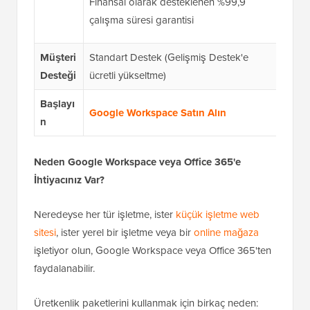
Finansal olarak desteklenen %99,9
Fina
çalışma süresi garantisi
%99,
Müşteri
Standart Destek (Gelişmiş Destek'e
Günün
Desteği
ücretli yükseltme)
çevri
Başlayı
Google Workspace Satın Alın
Offi
n
Neden Google Workspace veya Office 365'e
İhtiyacınız Var?
Neredeyse her tür işletme, ister
küçük işletme web
sitesi
, ister yerel bir işletme veya bir
online mağaza
işletiyor olun, Google Workspace veya Office 365'ten
faydalanabilir.
Üretkenlik paketlerini kullanmak için birkaç neden: