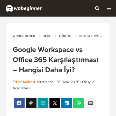
WPBEGINNER
BLOG
GÖRÜŞ
GOOGLE WORKSPACE VS OFFICE 365 KARŞILAŞTIRMASI – HANGISI DAHA İYI?
Google Workspace vs
Office 365 Karşılaştırması
– Hangisi Daha İyi?
Editör Kadrosu
tarafından |
26 Ocak 2026
|
Okuyucu
Açıklaması