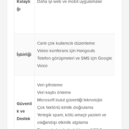
Kolaylı
Daha iyi web ve mobil uygulamalar
Yerle
ğı
ve ol
Fina
%99,
Canlı
Canlı çok kullanıcılı düzenleme
Micro
Video konferans için Hangouts
İşbirliği
çalış
Telefon görüşmeleri ve SMS için Google
Clip
Voice
tasar
Veri 
Veri şifreleme
Veri
Veri kaybı önleme
Micro
Microsoft bulut güvenliği teknolojisi
Güvenli
tekno
Çok faktörlü kimlik doğrulama
k ve
Çok 
Yerleşik spam, kötü amaçlı yazılım ve
Destek
Yerle
olağandışı etkinlik algılama
ve ol