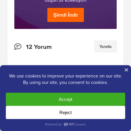
oluşan bir koleksiyon!
Şimdi İndir
Okuyucu
12 Yorum
Yanıtla
Etkileşimleri
Leah
28 Ağu 2023, 08:28
Wordpress 6.3'e yükselttim, Generate Press
Sürüm: 3.3.1 kullanıyorum ve yeni Site
Düzenleyicisini göremiyorum... Sadece resmi
yirmi yirmi üç teması kullanıldığında mı