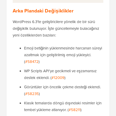
Arka Plandaki Değişiklikler
WordPress 6.3'te geliştiricilere yönelik de bir sürü
değişiklik bulunuyor. İşte güncellemeyle bulacağınız
yeni özelliklerden bazıları:
Emoji betiğinin yüklenmesinde harcanan süreyi
azaltmak için geliştirilmiş emoji yükleyici.
(
#58472
)
WP Scripts API'ye gecikmeli ve eşzamansız
destek eklendi. (
#12009
)
Görüntüler için öncelik çekme desteği eklendi.
(
#58235
)
Klasik temalarda döngü dışındaki resimler için
tembel yükleme atlanıyor. (
#58211
)