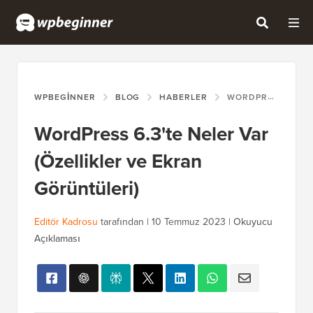
WPBEGINNER
BLOG
HABERLER
WORDPRESS 6.3'TE NELER VAR (ÖZELLIKLER VE EKRAN GÖRÜNTÜLERI)
WordPress 6.3'te Neler Var
(Özellikler ve Ekran
Görüntüleri)
Editör Kadrosu
tarafından |
10 Temmuz 2023
|
Okuyucu
Açıklaması