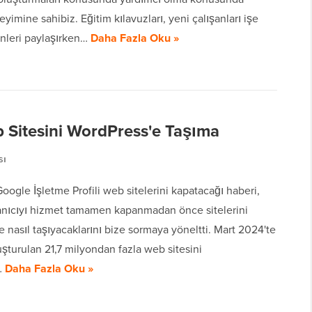
neyimine sahibiz. Eğitim kılavuzları, yeni çalışanları işe
ünleri paylaşırken…
Daha Fazla Oku »
b Sitesini WordPress'e Taşıma
sı
oogle İşletme Profili web sitelerini kapatacağı haberi,
lanıcıyı hizmet tamamen kapanmadan önce sitelerini
 nasıl taşıyacaklarını bize sormaya yöneltti. Mart 2024'te
şturulan 21,7 milyondan fazla web sitesini
…
Daha Fazla Oku »