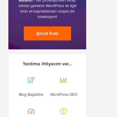
kazanın
- her profesyonelin sahip
olması gereken WordPress ile ilgili
ürün ve kaynaklardan oluşan bir
koleksiyon!
Şimdi İndir
Yardıma ihtiyacım var…
Blog Başlatma
WordPress SEO