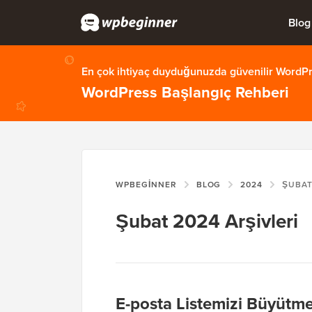
Blog
En çok ihtiyaç duyduğunuzda güvenilir WordPre
WordPress Başlangıç Rehberi
WPBEGINNER
BLOG
2024
ŞUBA
Şubat 2024 Arşivleri
E-posta Listemizi Büyütmek