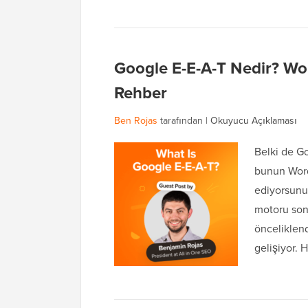
Google E-E-A-T Nedir? Word
Rehber
Ben Rojas
tarafından |
Okuyucu Açıklaması
Belki de G
bunun Word
ediyorsunu
motoru sonu
önceliklend
gelişiyor. 