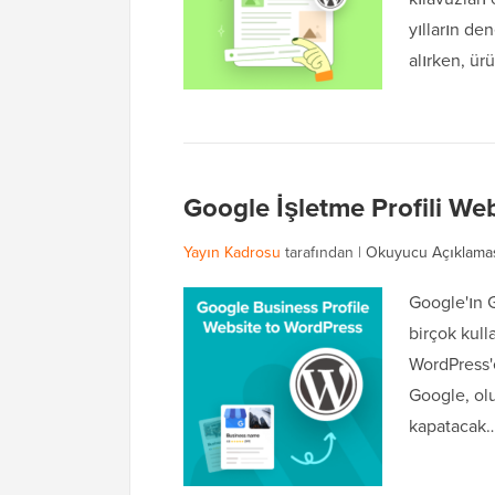
yılların de
alırken, ür
Google İşletme Profili We
Yayın Kadrosu
tarafından |
Okuyucu Açıklama
Google'ın G
birçok kul
WordPress'e
Google, olu
kapatacak