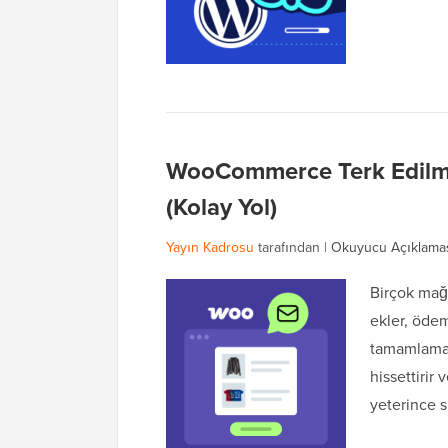
WooCommerce Terk Edilmiş
(Kolay Yol)
Yayın Kadrosu
tarafından |
Okuyucu Açıklama
Birçok mağa
ekler, ödem
tamamlamada
hissettirir
yeterince 