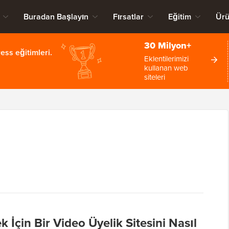
Buradan Başlayın
Fırsatlar
Eğitim
Ürü
30 Milyon+
ss eğitimleri.
Eklentilerimizi
kullanan web
siteleri
T
 İçin Bir Video Üyelik Sitesini Nasıl