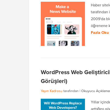
Haber sitel
tarafından 
2009'da bl
öğrenene ka
Fazla Oku 
WordPress Web Geliştirici
Görüşleri)
Yayın Kadrosu
tarafından |
Okuyucu Açıklama
Yıllar için
arttığını 