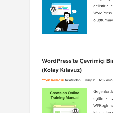
geliştirici
WordPress 
oluşturmayı
WordPress'te Çevrimiçi Bi
(Kolay Kılavuz)
Yayın Kadrosu
tarafından |
Okuyucu Açıklama
Geçenlerde 
eğitim kıl
WPBeginner 
kılavuzlar