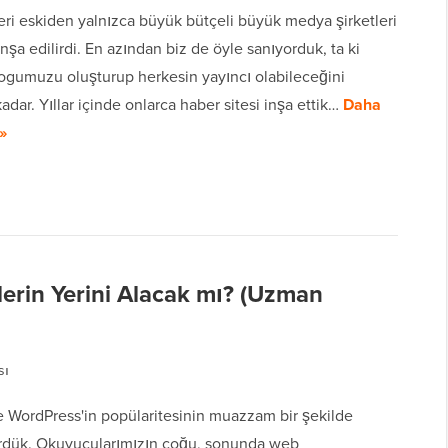
eri eskiden yalnızca büyük bütçeli büyük medya şirketleri
inşa edilirdi. En azından biz de öyle sanıyorduk, ta ki
ogumuzu oluşturup herkesin yayıncı olabileceğini
dar. Yıllar içinde onlarca haber sitesi inşa ettik…
Daha
»
lerin Yerini Alacak mı? (Uzman
sı
de WordPress'in popülaritesinin muazzam bir şekilde
gördük. Okuyucularımızın çoğu, sonunda web