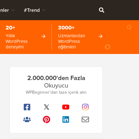
nler
#Trend
20+
3000+
Yıllık
Uzmanlardan
WordPress
WordPress
deneyimi
eğitimleri
Birincil
2.000.000'den Fazla
Kenar
Okuyucu
Çubuğu
WPBeginner'dan taze içerik alın