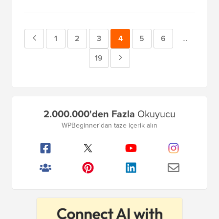
Önceki
Sayfa
1
Sayfa
2
Sayfa
3
Sayfa
4
Sayfa
5
Sayfa
6
Geçici
…
sayfalar
Sayfa
Sayfa
19
Sonraki
atlandı
Sayfa
Birincil
2.000.000'den Fazla
Okuyucu
Kenar
WPBeginner'dan taze içerik alın
Çubuğu