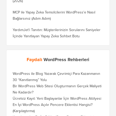
(2026)
MCP ile Yapay Zeka Temsilcilerini WordPress'e Nasıl
Bağlarsınız (Adım Adım)
YardımJet'i Tanıtın: Müşterilerinizin Sorularını Saniyeler
İçinde Yanıtlayan Yapay Zeka Sohbet Botu
Faydalı
WordPress Rehberleri
WordPress ile Blog Yazarak Çevrimiçi Para Kazanmanın
Blogunu
30 “Kanıtlanmış” Yolu
Doğru T
Bir WordPress Web Sitesi Oluşturmanın Gerçek Maliyeti
SEO Kay
Ne Kadardır?
Nasıl D
Ücretsiz Kayıt: Yeni Başlayanlar İçin WordPress Atölyesi
Blogger
Geçiş Na