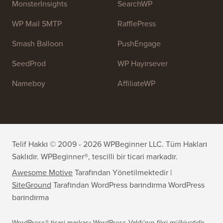
OptinMonster
Duplicator
WPForms
WP Simple Pay
All in One SEO
Kolay Dijital İndirmeler
MonsterInsights
SearchWP
WP Mail SMTP
RafflePress
Smash Balloon
PushEngage
SeedProd
WP Hayırsever
Nameboy
AffiliateWP