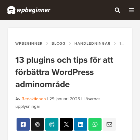
WPBEGINNER
BLOGG
HANDLEDNINGAR
13 PLUGINS OCH TIPS FÖR ATT FÖRBÄTTRA WORDPRESS ADMINOMRÅDE
13 plugins och tips för att
förbättra WordPress
adminområde
Av
Redaktionen
|
29 januari 2025
|
Läsarnas
upplysningar