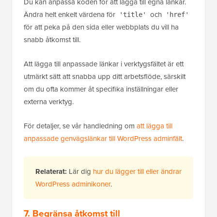
Du kan anpassa koden för att lägga till egna länkar.
Ändra helt enkelt värdena för
och
'title'
'href'
för att peka på den sida eller webbplats du vill ha
snabb åtkomst till.
Att lägga till anpassade länkar i verktygsfältet är ett
utmärkt sätt att snabba upp ditt arbetsflöde, särskilt
om du ofta kommer åt specifika inställningar eller
externa verktyg.
För detaljer, se vår handledning om
att lägga till
anpassade genvägslänkar till WordPress adminfält
.
Relaterat:
Lär dig
hur du lägger till eller ändrar
WordPress adminikoner
.
7. Begränsa åtkomst till