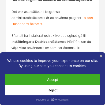
Hur man begränsar åtkomst till instrumentpanelen
Det enklaste sättet att begränsa
administratörsåtkomst är att använda pluginet
Ta bort
Dashboard-åtkomst
.
Efter att ha installerat och aktiverat pluginet, gå till
Inställningar » Dashboardåtkomst
. Härifrån kan du
välja vilka användarroller som har åtkomst till
instrumentpanelen. Du kan tillåta endast
administratörer eller inkludera redaktörer och
författare efter behov.