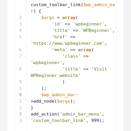
custom_toolbar_link(
$wp_admin_ba
r
) {
2
$args
= 
array
(
3
'id'
=> 
'wpbeginner'
,
4
'title'
=> 
'WPBeginner'
,
5
'href'
=> 
'https://www.wpbeginner.com'
,
6
'meta'
=> 
array
(
7
'class'
=> 
'wpbeginner'
,
8
'title'
=> 
'Visit 
WPBeginner website'
9
)
1
);
0
1
$wp_admin_bar
-
1
>add_node(
$args
);
1
}
2
1
add_action(
'admin_bar_menu'
, 
3
'custom_toolbar_link'
, 999);