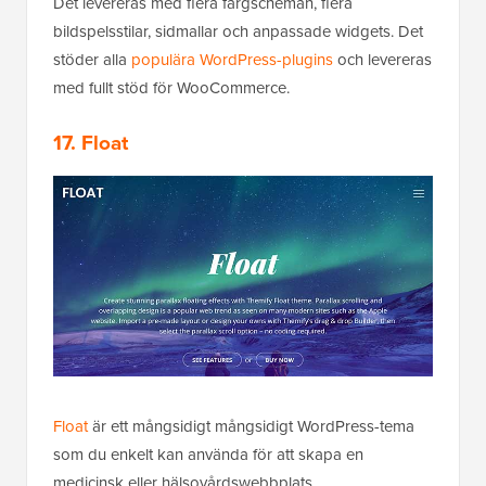
Det levereras med flera färgscheman, flera
bildspelsstilar, sidmallar och anpassade widgets. Det
stöder alla
populära WordPress-plugins
och levereras
med fullt stöd för WooCommerce.
17. Float
Float
är ett mångsidigt mångsidigt WordPress-tema
som du enkelt kan använda för att skapa en
medicinsk eller hälsovårdswebbplats.