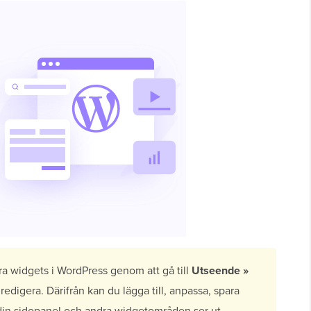
ra widgets i WordPress genom att gå till
Utseende »
redigera. Därifrån kan du lägga till, anpassa, spara
ur din sidopanel och andra widgetområden ser ut.