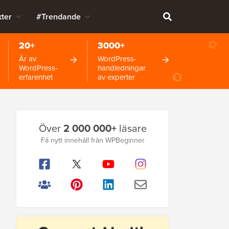
ter
#Trendande
20+
3000+
År av
WordPress-
WordPress-
handledningar
erfarenhet
av experter
Primär
Över
2 000 000+
läsare
sidofält
Få nytt innehåll från WPBeginner