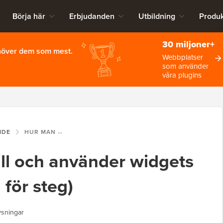
Börja här
Erbjudanden
Utbildning
Produk
30 miljoner+
ehöver dem som mest.
Webbplatser
som använder
våra plugins
IDE
HUR MAN LÄGGER TILL OCH ANVÄNDER WIDGETS I WORDPRESS (STEG FÖR STEG)
ill och använder widgets
 för steg)
ysningar