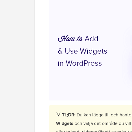
💡
TL;DR:
Du kan lägga till och hante
Widgets
och välja det område du vill 
eller ta bort widgets för att styra h