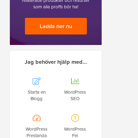
relaterade produkter och resurser
som alla proffs bör ha!
Ladda ner nu
Jag behöver hjälp med...
Starta en
WordPress
Blogg
SEO
WordPress
WordPress
Prestanda
Fel