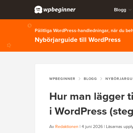
Blogg
Pålitliga WordPress-handledningar, när du b
Nybörjarguide till WordPress
WPBEGINNER
BLOGG
NYBÖRJARGU
Hur man lägger t
i WordPress (steg
Av
Redaktionen
|
4 juni 2026
|
Läsarnas uppl