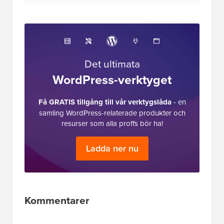
Det ultimata
WordPress-verktyget
Få GRATIS tillgång till vår verktygslåda
- en
samling WordPress-relaterade produkter och
resurser som alla proffs bör ha!
Ladda ner nu
Läsarnas
Kommentarer
interaktioner