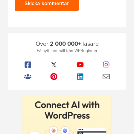
Primär
Över
2 000 000+
läsare
sidofält
Få nytt innehåll från WPBeginner