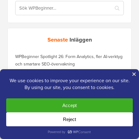
Senaste
Inläggen
WPBeginner Spotlight 26: Form Analytics, fler AI-verktyg
och smartare SEO-övervakning
Vad kommer i WordPress 7.1? (Funktioner &
Skärmdumpar)
Ultimat guide till WordPress-spamfiltrering – steg för
steg (2026)
Hur du ansluter AI-agenter till WordPress med MCP (steg
för steg)