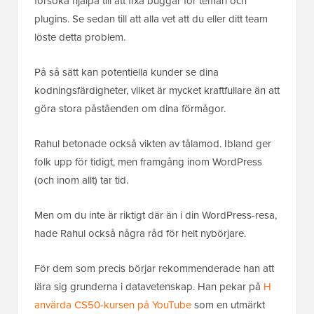
försöka hjälpa till att fixa buggar för teman och
plugins. Se sedan till att alla vet att du eller ditt team
löste detta problem.
På så sätt kan potentiella kunder se dina
kodningsfärdigheter, vilket är mycket kraftfullare än att
göra stora påståenden om dina förmågor.
Rahul betonade också vikten av tålamod. Ibland ger
folk upp för tidigt, men framgång inom WordPress
(och inom allt) tar tid.
Men om du inte är riktigt där än i din WordPress-resa,
hade Rahul också några råd för helt nybörjare.
För dem som precis börjar rekommenderade han att
lära sig grunderna i datavetenskap. Han pekar på
H
anvärda CS50-kursen på YouTube
som en utmärkt