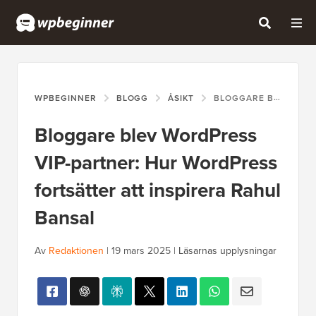
WPBEGINNER
BLOGG
ÅSIKT
BLOGGARE BLEV WORDPRESS VIP-PARTNER: HUR WORDPRESS FORTSÄTTER ATT INSPIRERA RAHUL BANSAL
Bloggare blev WordPress
VIP-partner: Hur WordPress
fortsätter att inspirera Rahul
Bansal
Av
Redaktionen
|
19 mars 2025
|
Läsarnas upplysningar