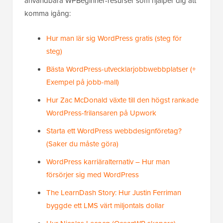
användbara WPBeginner-resurser som hjälper dig att
komma igång:
Hur man lär sig WordPress gratis (steg för
steg)
Bästa WordPress-utvecklarjobbwebbplatser (+
Exempel på jobb-mall)
Hur Zac McDonald växte till den högst rankade
WordPress-frilansaren på Upwork
Starta ett WordPress webbdesignföretag?
(Saker du måste göra)
WordPress karriäralternativ – Hur man
försörjer sig med WordPress
The LearnDash Story: Hur Justin Ferriman
byggde ett LMS värt miljontals dollar