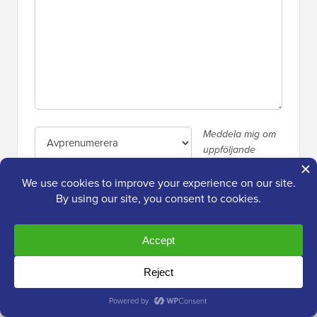
Meddela mig om
uppföljande
kommentarer via
e-post. Du kan också
prenumerera
utan att
kommentera.
Primär