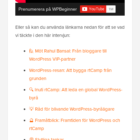
Prenumerera på WPBeginner
Eller så kan du använda länkarna nedan för att se vad
vi täckte i den här intervjun:
🙋 Möt Rahul Bansal: Från bloggare till
WordPress VIP-partner
WordPress-resan: Att bygga rtCamp från
grunden
🔍 Inuti rtCamp: Att leda en global WordPress-
byrå
💡 Råd för blivande WordPress-byråägare
🔮 Framåtblick: Framtiden för WordPress och
rtCamp
💭 Slutliga tankar