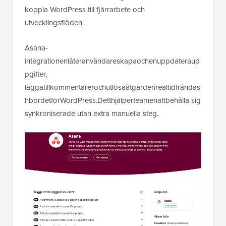
koppla WordPress till fjärrarbete och
utvecklingsflöden.
Asana-
integrationenlåteranvändareskapaochenuppdateraup
pgifter,
läggatillkommentarerochutlösaåtgärderirealtidfråndas
hbordetförWordPress.Detthjälperteamenattbehålla sig
synkroniserade utan extra manuella steg.