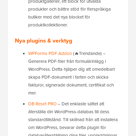
produktgallerier, ett block för utvalda
produkter och bättre stöd för flerspråkiga
butiker med det nya blocket för
produktkollektioner.
Nya plugins & verktyg
WPForms PDF Addon
(🔥Trendande) –
Generera PDF-filer från formulärinlägg i
WordPress. Detta hjälper dig att omedelbart
skapa PDF-dokument i farten och skicka
fakturor, signerade dokument, certifikat och
mer.
DB Reset PRO
– Det enklaste sättet att
återställa din WordPress-databas till dess
standardtillstånd. Till skillnad från att installera
om WordPress, bevarar detta plugin för
databasåterställning dina filer, uppladdningar