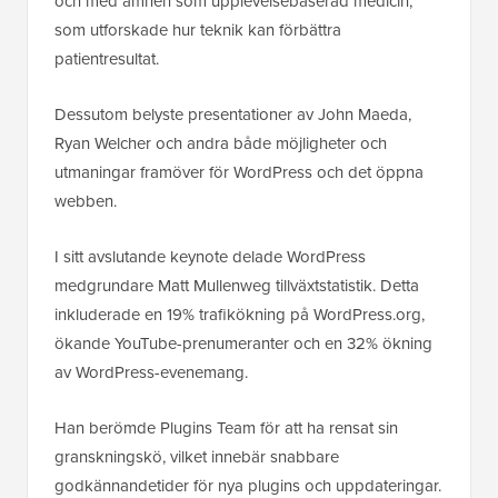
och med ämnen som upplevelsebaserad medicin,
som utforskade hur teknik kan förbättra
patientresultat.
Dessutom belyste presentationer av John Maeda,
Ryan Welcher och andra både möjligheter och
utmaningar framöver för WordPress och det öppna
webben.
I sitt avslutande keynote delade WordPress
medgrundare Matt Mullenweg tillväxtstatistik. Detta
inkluderade en 19% trafikökning på WordPress.org,
ökande YouTube-prenumeranter och en 32% ökning
av WordPress-evenemang.
Han berömde Plugins Team för att ha rensat sin
granskningskö, vilket innebär snabbare
godkännandetider för nya plugins och uppdateringar.