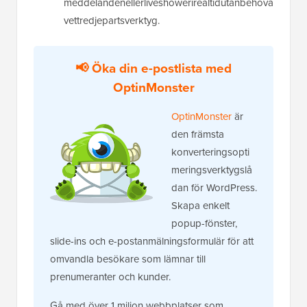
meddelandenellerliveshowerirealtidutanbehova
vettredjepartsverktyg.
📢
Öka din e-postlista med
OptinMonster
OptinMonster
är
den främsta
konverteringsopti
meringsverktygslå
dan för WordPress.
Skapa enkelt
popup-fönster,
slide-ins och e-postanmälningsformulär för att
omvandla besökare som lämnar till
prenumeranter och kunder.
Gå med över 1 miljon webbplatser som