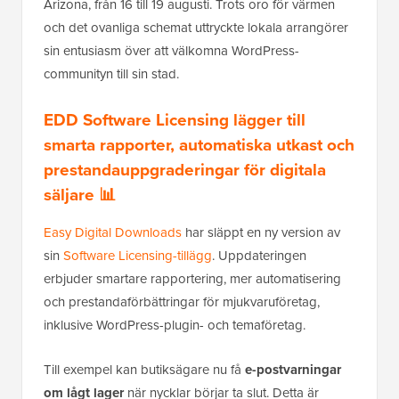
Arizona, från 16 till 19 augusti. Trots oro för värmen
och det ovanliga schemat uttryckte lokala arrangörer
sin entusiasm över att välkomna WordPress-
communityn till sin stad.
EDD Software Licensing lägger till
smarta rapporter, automatiska utkast och
prestandauppgraderingar för digitala
säljare 📊
Easy Digital Downloads
har släppt en ny version av
sin
Software Licensing-tillägg
. Uppdateringen
erbjuder smartare rapportering, mer automatisering
och prestandaförbättringar för mjukvaruföretag,
inklusive WordPress-plugin- och temaföretag.
Till exempel kan butiksägare nu få
e-postvarningar
om lågt lager
när nycklar börjar ta slut. Detta är