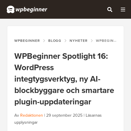
WPBEGINNER
BLOGG
NYHETER
WPBEGINNER SPOTLIGHT 16: WORDPRESS INTEGTYGSVERKTYG, NY AI-BLOCKBYGGARE OCH SMARTARE PLUGIN-UPPDATERINGAR
WPBeginner Spotlight 16:
WordPress
integtygsverktyg, ny AI-
blockbyggare och smartare
plugin-uppdateringar
Av
Redaktionen
|
29 september 2025
|
Läsarnas
upplysningar