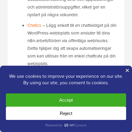
och administratörsuppgifter, vilket ger en
nystart på några sekunder.
Chatics
– Lägg enkelt till en chattwidget på din
WordPress-webbplats som ansluter till dina
n8n-arbetsflöden via offentliga webhooks.
Detta hjälper dig att skapa automatiseringar
som kan utlösas från en enkel chattruta på din
webbplats.
Det var allt för septemberutgåvan av WPBeginner
Spotlight. Från integtygsverktyg i WPConsent till nya
automatiseringsflöden, Stripe-utbetalningar och
höjdpunkter från WordCamp US 2025, det har varit
en hektisk månad för WordPress-communityn.
Vi är tillbaka nästa månad med fler nyheter,
produktuppdateringar och insikter från WordPress-