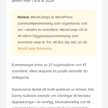
jämfört med 1 928 år 2024.
Notera:
WordCamps är WordPress-
communityevenemang som organiseras runt
om i världen av volontärer. WordCamp US är
ett större flaggskeppsevenemang som
anordnas varje år. För att lära dig mer, se vår
WordCamp-förklaring
.
Evenemanget drevs av 27 organisatörer och 47
volontärer, vilket skapade en positiv atmosfär för
deltagarna.
Sessionerna täckte ett brett spektrum av ämnen, från
Danny Sullivans keynote om sökningar till tekniska
djupdykningar i AI-verktyg, blockutveckling och till