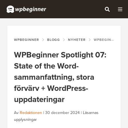
WPBEGINNER
BLOGG
NYHETER
WPBEGINNER SPOTLIGHT 07: STATE OF THE WORD-SAMMANFATTNING, STORA FÖRVÄRV + WORDPRESS-UPPDATERINGAR
WPBeginner Spotlight 07:
State of the Word-
sammanfattning, stora
förvärv + WordPress-
uppdateringar
Av
Redaktionen
|
30 december 2024
|
Läsarnas
upplysningar