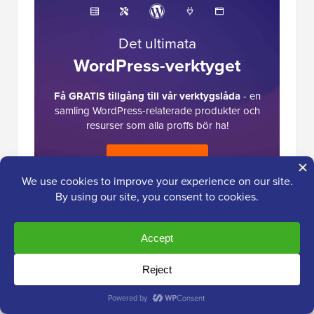
Det ultimata
WordPress-verktyget
Få GRATIS tillgång till vår verktygslåda
- en
samling WordPress-relaterade produkter och
resurser som alla proffs bör ha!
Ladda ner nu
Läsarnas
Kommentarer
interaktioner
Grattis, du har möjlighet att bli den första