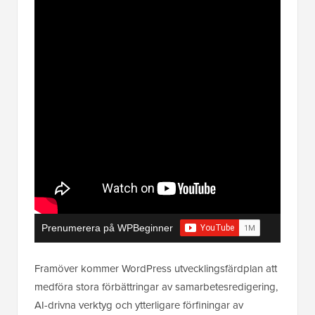
Prenumerera på WPBeginner
Framöver kommer WordPress utvecklingsfärdplan att
medföra stora förbättringar av samarbetesredigering,
AI-drivna verktyg och ytterligare förfiningar av