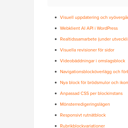
Visuell uppdatering och vyövergån
Webklient AI API i WordPress
Realtidssamarbete (under utveckli
Visuella revisioner för sidor
Videobäddningar i omslagsblock
Navigationsblocköverlägg och förb
Nya block för brödsmulor och iko
Anpassad CSS per blockinstans
Mönsterredigeringslägen
Responsivt rutnätblock
Rubrikblockvariationer