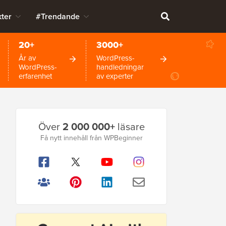
ter
#Trendande
20+
3000+
År av
WordPress-
WordPress-
handledningar
erfarenhet
av experter
Primär
Över
2 000 000+
läsare
sidofält
Få nytt innehåll från WPBeginner