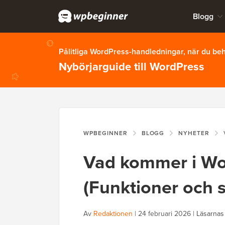
Blogg
Pålitliga WordPress-handledningar, när du b
Nybörjarguide till WordPress
WPBEGINNER
BLOGG
NYHETER
V
Vad kommer i Wo
(Funktioner och
Av
Redaktionen
|
24 februari 2026
|
Läsarnas