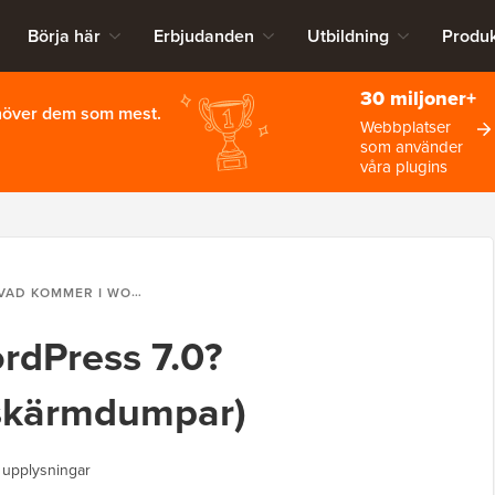
Börja här
Erbjudanden
Utbildning
Produk
30 miljoner+
ehöver dem som mest.
Webbplatser
som använder
våra plugins
AD KOMMER I WORDPRESS 7.0? (FUNKTIONER OCH SKÄRMDUMPAR)
rdPress 7.0?
 skärmdumpar)
 upplysningar