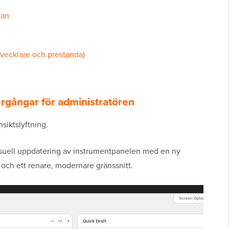
man
tvecklare och prestanda)
ergångar för administratören
siktslyftning.
isuell uppdatering av instrumentpanelen med en ny
 och ett renare, modernare gränssnitt.