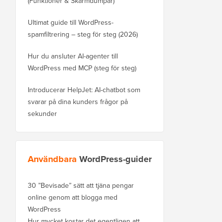
(Funktioner & Skärmdumpar)
Ultimat guide till WordPress-
spamfiltrering – steg för steg (2026)
Hur du ansluter AI-agenter till
WordPress med MCP (steg för steg)
Introducerar HelpJet: AI-chatbot som
svarar på dina kunders frågor på
sekunder
Användbara
WordPress-guider
30 ”Bevisade” sätt att tjäna pengar
online genom att blogga med
WordPress
Hur mycket kostar det egentligen att