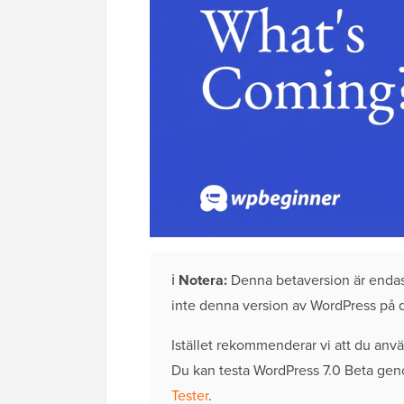
ℹ️
Notera:
Denna betaversion är endast 
inte denna version av WordPress på d
Istället rekommenderar vi att du an
Du kan testa WordPress 7.0 Beta geno
Tester
.