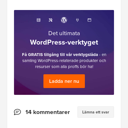
Det ultimata
WordPress-verktyget
Få GRATIS tillgång till vår verktygslåda
- en
samling WordPress-relaterade produkter och
resurser som alla proffs bör ha!
Ladda ner nu
Läsarnas
14 kommentarer
Lämna ett svar
interaktioner