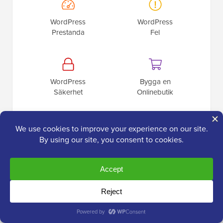
WordPress
WordPress
Prestanda
Fel
WordPress
Bygga en
Säkerhet
Onlinebutik
Senaste
Inläggen
WPBeginner Spotlight 26: Form Analytics, fler AI-verktyg
och smartare SEO-övervakning