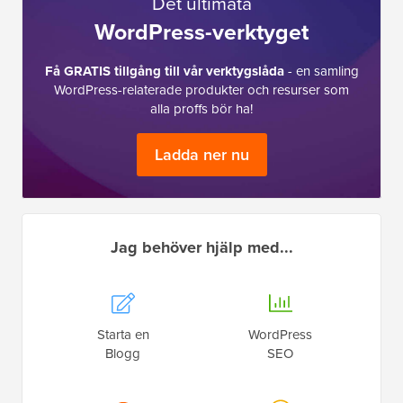
Det ultimata
WordPress-verktyget
Få GRATIS tillgång till vår verktygslåda
- en samling
WordPress-relaterade produkter och resurser som
alla proffs bör ha!
Ladda ner nu
Jag behöver hjälp med...
Starta en
WordPress
Blogg
SEO