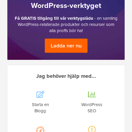
WordPress-verktyget
Få GRATIS tillgång till vår verktygslåda
- en samling
WordPress-relaterade produkter och resurser som
alla proffs bör ha!
Ladda ner nu
Jag behöver hjälp med...
Starta en
WordPress
Blogg
SEO