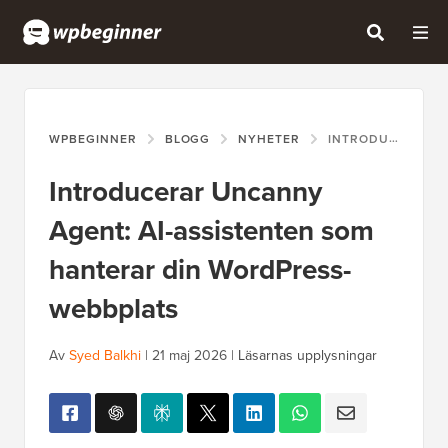
WPBEGINNER
BLOGG
NYHETER
INTRODUCERAR UNCANNY AGENT: AI-ASSISTENTEN SOM HANTERAR DIN WORDPRESS-WEBBPLATS
Introducerar Uncanny
Agent: AI-assistenten som
hanterar din WordPress-
webbplats
Av
Syed Balkhi
|
21 maj 2026
|
Läsarnas upplysningar