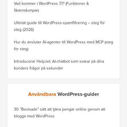
Vad kommer i WordPress 7.1? (Funktioner &
Skärmdumpar)
Ultimat guide till WordPress-spamfiltrering – steg för
steg (2026)
Hur du ansluter AI-agenter till WordPress med MCP (steg
för steg)
Introducerar HelpJet: AI-chatbot som svarar på dina
kunders frågor på sekunder
Användbara
WordPress-guider
30 ”Bevisade” sätt att tjäna pengar online genom att
Hur du f
blogga med WordPress
WordPre