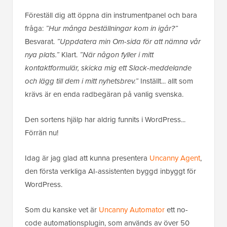
Föreställ dig att öppna din instrumentpanel och bara
fråga:
”Hur många beställningar kom in igår?”
Besvarat.
”Uppdatera min Om-sida för att nämna vår
nya plats.”
Klart.
”När någon fyller i mitt
kontaktformulär, skicka mig ett Slack-meddelande
och lägg till dem i mitt nyhetsbrev.”
Inställt... allt som
krävs är en enda radbegäran på vanlig svenska.
Den sortens hjälp har aldrig funnits i WordPress...
Förrän nu!
Idag är jag glad att kunna presentera
Uncanny Agent
,
den första verkliga AI-assistenten byggd inbyggt för
WordPress.
Som du kanske vet är
Uncanny Automator
ett no-
code automationsplugin, som används av över 50