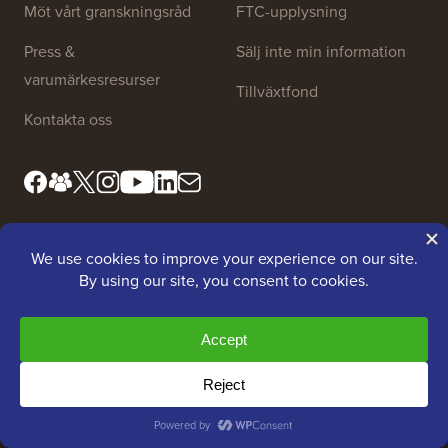
Möt vårt granskningsråd
FTC-upplysning
Press &
Sälj inte min information
varumärkesresurser
Tillväxtfond
Kontakta oss
Gratis verktyg
Företagsnamnsgenerator
WordPress-temadetektor
SEO Nyckelordsgenerator
Rubrik-analysator