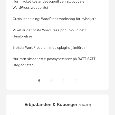
Hur mycket kostar det egentligen att bygga en
Hur man
WordPress-webbplats?
att förl
Gratis inspelning: WordPress-workshop för nybörjare
Hur du b
ranknin
Vilket är det bästa WordPress popup-pluginet?
(Jämförelse)
Så här b
steg)
5 bästa WordPress e-handelsplugins jämförda
Hur man
Hur man skapar ett e-postnyhetsbrev på RÄTT SÄTT
(steg för steg)
Hur man 
utan dri
Erbjudanden & Kuponger
(visa alla)