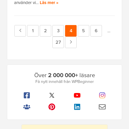
använder vi…
Läs mer »
Föregående
Sida
1
Sida
2
Sida
3
Sida
4
Sida
5
Sida
6
Mellansidor
…
utelämnad
sida
Sida
27
Nästa
sida
Primär
Över
2 000 000+
läsare
sidofält
Få nytt innehåll från WPBeginner