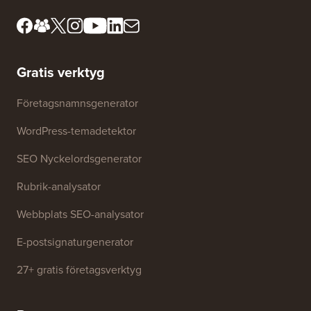
Möt vårt granskningsråd
FTC-upplysning
Press &
Sälj inte min information
varumärkesresurser
Tillväxtfond
Kontakta oss
Gratis verktyg
Företagsnamnsgenerator
WordPress-temadetektor
SEO Nyckelordsgenerator
Rubrik-analysator