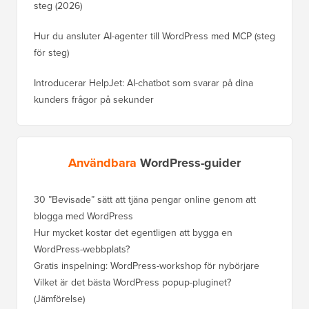
steg (2026)
Hur du ansluter AI-agenter till WordPress med MCP (steg
för steg)
Introducerar HelpJet: AI-chatbot som svarar på dina
kunders frågor på sekunder
Användbara
WordPress-guider
30 ”Bevisade” sätt att tjäna pengar online genom att
Hur du f
blogga med WordPress
WordPre
Hur mycket kostar det egentligen att bygga en
Hur man
WordPress-webbplats?
att förl
Gratis inspelning: WordPress-workshop för nybörjare
Hur du b