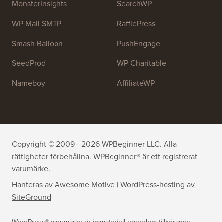
OptinMonster
Duplicator
WPForms
WP Simple Pay
All in One SEO
Easy Digital Downloads
MonsterInsights
SearchWP
WP Mail SMTP
RafflePress
Smash Balloon
PushEngage
SeedProd
WP Charitable
Nameboy
AffiliateWP