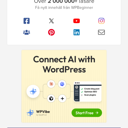
Över
2 000 000+
läsare
sidofält
Få nytt innehåll från WPBeginner