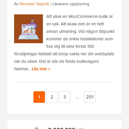
Av
Nouman Yaqoob
|
Läsarens upplysning
Att växa en WooCommerce-butik är
en sak. Att skala den är en helt
annan utmaning. Vid någon tidpunkt
kommer de enkla installationer som
fick dig till dina första 100
försäljningar faktiskt att börja sakta ner din webbplats
när du växer. Det är där de flesta butiksägare
hamnar...
Läs mer »
Sida
1
Sida
2
Sida
3
Sida
251
Mellansidor
…
utelämnade
Primär