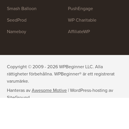
Smash Balloon
PushEngage
SeedProd
WP Charitable
Nameboy
AffiliateWP
Copyright © 2009 - 2026 WPBeginner LLC. Alla
rättigheter förbehållna. WPBeginner® är ett registrerat
varumärke.
Hanteras av
Awesome Motive
|
WordPress-hosting
av
SiteGround
WordPress® varumärke är immateriell egendom tillhörande
WordPress Foundation. Användning av WordPress® namn på
denna webbplats är endast för identifieringsändamål och