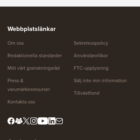
Webbplatslänkar
Om oss
Sekretesspolicy
Redaktionella standarder
Användarvillkor
Möt vårt granskningsråd
FTC-upplysning
Press &
Sälj inte min information
varumärkesresurser
Tillväxtfond
Kontakta oss