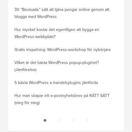
30 ”Bevisade” sätt att tjäna pengar online genom att
Hur du f
blogga med WordPress
WordPre
Hur mycket kostar det egentligen att bygga en
Hur man
WordPress-webbplats?
att förl
Gratis inspelning: WordPress-workshop för nybörjare
Hur du b
ranknin
Vilket är det bästa WordPress popup-pluginet?
(Jämförelse)
Så här b
steg)
5 bästa WordPress e-handelsplugins jämförda
Hur man
Hur man skapar ett e-postnyhetsbrev på RÄTT SÄTT
(steg för steg)
Hur man 
utan dri