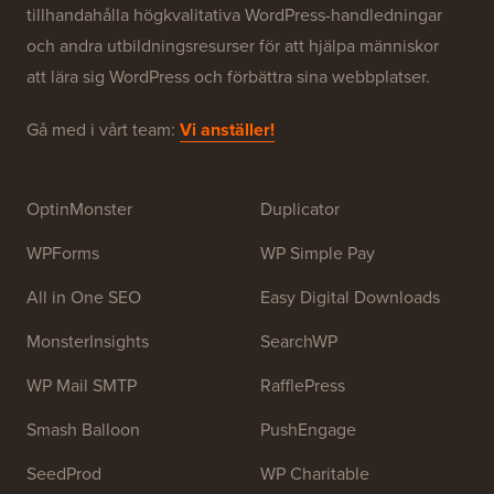
Om WPBeginner®
WPBeginner är en gratis WordPress-resurswebbplats
för nybörjare. WPBeginner grundades i juli 2009 av
Syed Balkhi
. Huvudsyftet med denna webbplats är att
tillhandahålla högkvalitativa WordPress-handledningar
och andra utbildningsresurser för att hjälpa människor
att lära sig WordPress och förbättra sina webbplatser.
Gå med i vårt team:
Vi anställer!
OptinMonster
Duplicator
WPForms
WP Simple Pay