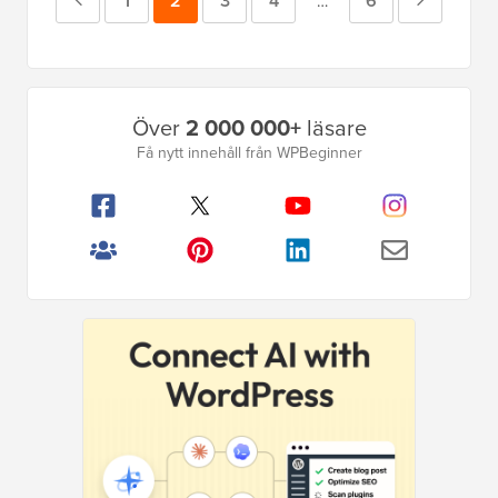
Föregående
Sida
1
Sida
2
Sida
3
Sida
4
Sida
6
Nästa
Mellansidor
…
utelämnade
sida
sida
Primär
Över
2 000 000+
läsare
sidofält
Få nytt innehåll från WPBeginner