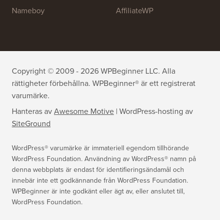
All in One SEO
Easy Digital Downloads
MonsterInsights
SearchWP
WP Mail SMTP
RafflePress
Smash Balloon
PushEngage
SeedProd
WP Charitable
Nameboy
AffiliateWP
Copyright © 2009 - 2026 WPBeginner LLC. Alla
rättigheter förbehållna. WPBeginner® är ett registrerat
varumärke.
Hanteras av
Awesome Motive
|
WordPress-hosting
av