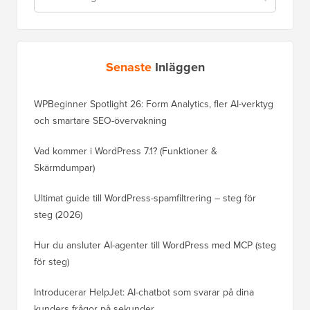
Senaste
Inläggen
WPBeginner Spotlight 26: Form Analytics, fler AI-verktyg
och smartare SEO-övervakning
Vad kommer i WordPress 7.1? (Funktioner &
Skärmdumpar)
Ultimat guide till WordPress-spamfiltrering – steg för
steg (2026)
Hur du ansluter AI-agenter till WordPress med MCP (steg
för steg)
Introducerar HelpJet: AI-chatbot som svarar på dina
kunders frågor på sekunder