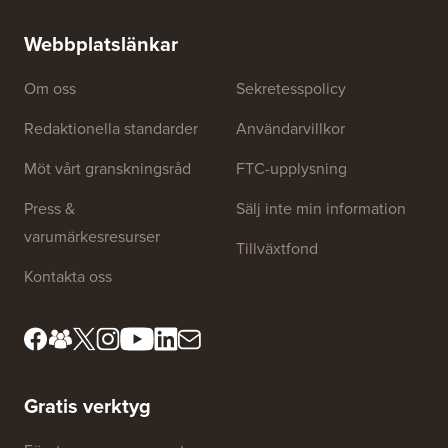
(steg för steg)
Hur man 
utan dri
Webbplatslänkar
Om oss
Sekretesspolicy
Redaktionella standarder
Användarvillkor
Möt vårt granskningsråd
FTC-upplysning
Press &
Sälj inte min information
varumärkesresurser
Tillväxtfond
Kontakta oss