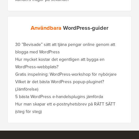
Användbara
WordPress-guider
30 ”Bevisade” sätt att tjäna pengar online genom att
Hur du f
blogga med WordPress
WordPre
Hur mycket kostar det egentligen att bygga en
Hur man
WordPress-webbplats?
att förl
Gratis inspelning: WordPress-workshop för nybörjare
Hur du b
ranknin
Vilket är det bästa WordPress popup-pluginet?
(Jämförelse)
Så här b
steg)
5 bästa WordPress e-handelsplugins jämförda
Hur man
Hur man skapar ett e-postnyhetsbrev på RÄTT SÄTT