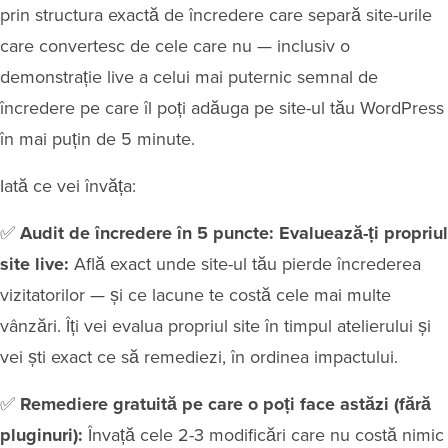
prin structura exactă de încredere care separă site-urile
care convertesc de cele care nu — inclusiv o
demonstrație live a celui mai puternic semnal de
încredere pe care îl poți adăuga pe site-ul tău WordPress
în mai puțin de 5 minute.
Iată ce vei învăța:
✅
Audit de încredere în 5 puncte: Evaluează-ți propriul
site live:
Află exact unde site-ul tău pierde încrederea
vizitatorilor — și ce lacune te costă cele mai multe
vânzări. Îți vei evalua propriul site în timpul atelierului și
vei ști exact ce să remediezi, în ordinea impactului.
✅
Remediere gratuită pe care o poți face astăzi (fără
pluginuri):
Învață cele 2-3 modificări care nu costă nimic