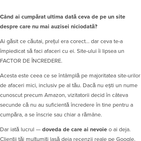
Când ai cumpărat ultima dată ceva de pe un site
despre care nu mai auzisei niciodată?
Ai găsit ce căutai, prețul era corect… dar ceva te-a
împiedicat să faci afaceri cu ei. Site-ului îi lipsea un
FACTOR DE ÎNCREDERE.
Acesta este ceea ce se întâmplă pe majoritatea site-urilor
de afaceri mici, inclusiv pe al tău. Dacă nu ești un nume
cunoscut precum Amazon, vizitatorii decid în câteva
secunde că nu au suficientă încredere în tine pentru a
cumpăra, a se înscrie sau chiar a rămâne.
Dar iată lucrul —
doveda de care ai nevoie
o ai deja.
Clienții tăi mulțumiți lasă deja recenzii reale pe Google,