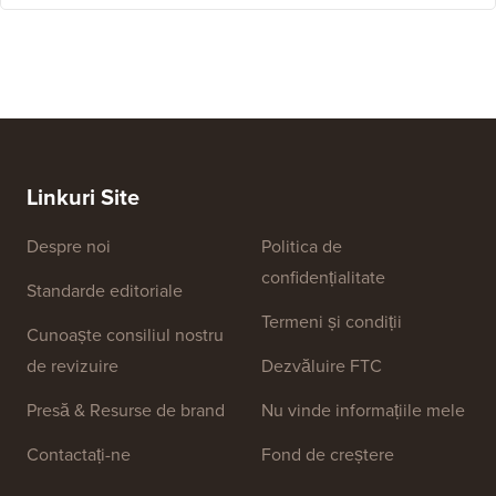
Linkuri Site
Despre noi
Politica de
confidențialitate
Standarde editoriale
Termeni și condiții
Cunoaște consiliul nostru
de revizuire
Dezvăluire FTC
Presă & Resurse de brand
Nu vinde informațiile mele
Contactați-ne
Fond de creștere