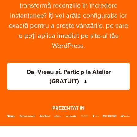
transformă recenziile în încredere
instantanee? Îți voi arăta configurația lor
exactă pentru a crește vânzările, pe care
o poți aplica imediat pe site-ul tău
WordPress.
Da, Vreau să Particip la Atelier
(GRATUIT)
PREZENTAT ÎN