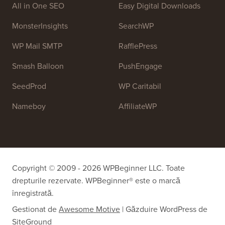
All in One SEO
Easy Digital Downloads
MonsterInsights
SearchWP
WP Mail SMTP
RafflePress
Smash Balloon
PushEngage
SeedProd
WP Caritabil
Nameboy
AffiliateWP
Copyright © 2009 - 2026 WPBeginner LLC. Toate
drepturile rezervate. WPBeginner® este o marcă
înregistrată.
Gestionat de
Awesome Motive
|
Găzduire WordPress
de
SiteGround