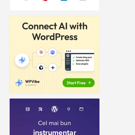
Cel mai bun
instrumentar