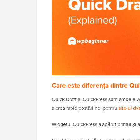
Care este diferența dintre Qui
Quick Draft și QuickPress sunt ambele wi
a crea rapid postări noi pentru
site-ul d
Widgetul QuickPress a apărut primul și a 