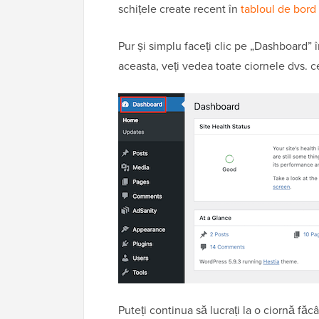
schițele create recent în
tabloul de bord
Pur și simplu faceți clic pe „Dashboard” 
aceasta, veți vedea toate ciornele dvs. c
Puteți continua să lucrați la o ciornă făcâ