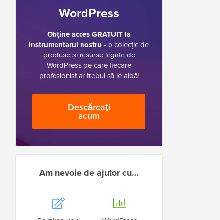
WordPress
Obține acces GRATUIT la
instrumentarul nostru
- o colecție de
produse și resurse legate de
WordPress pe care fiecare
profesionist ar trebui să le aibă!
Descărcați
acum
Am nevoie de ajutor cu…