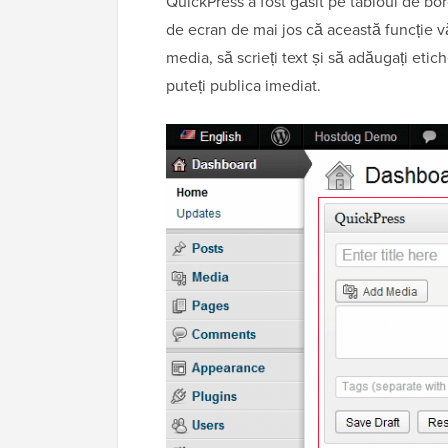
QuickPress a fost găsit pe tabloul de bo
de ecran de mai jos că această funcție vă
media, să scrieți text și să adăugați eti
puteți publica imediat.