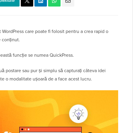
plexitate
 WordPress care poate fi folosit pentru a crea rapid o
 conținut.
această funcție se numea QuickPress.
ă postare sau pur și simplu să capturați câteva idei
este o modalitate ușoară de a face acest lucru.