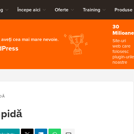
og
Începe aici
Oferte
Training
Produse
30
Milioane
 aveți cea mai mare nevoie.
Site-uri
web care
dPress
folosesc
plugin-urile
noastre
IDĂ
apidă