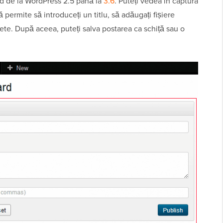
rd de la WordPress 2.5 până la
3.6
. Puteți vedea în captura
 permite să introduceți un titlu, să adăugați fișiere
chete. După aceea, puteți salva postarea ca schiță sau o