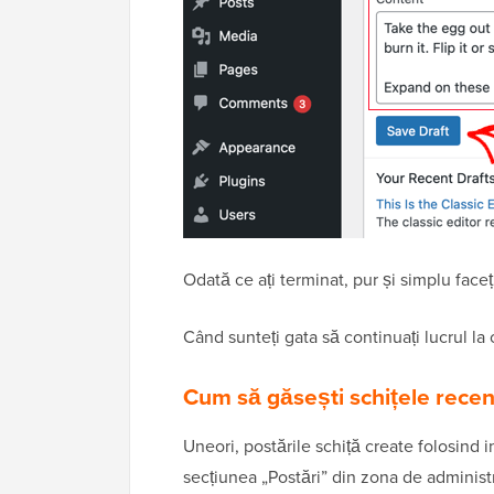
Odată ce ați terminat, pur și simplu faceț
Când sunteți gata să continuați lucrul la 
Cum să găsești schițele recen
Uneori, postările schiță create folosind 
secțiunea „Postări” din zona de administr