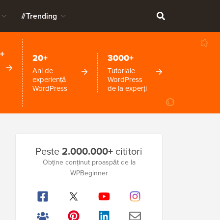
#Trending
+
20+
3000+
Ani de
Tutoriale
experiență
WordPress
WordPress
de la experți
Bara
Peste
2.000.000+
cititori
laterală
Obține conținut proaspăt de la
WPBeginner
principală