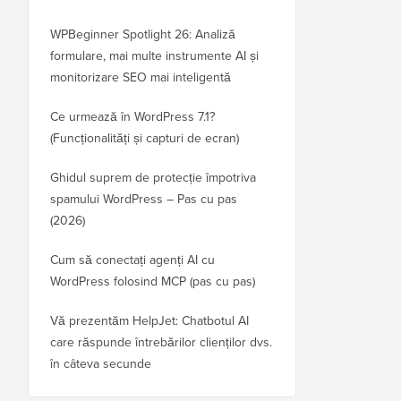
WPBeginner Spotlight 26: Analiză
formulare, mai multe instrumente AI și
monitorizare SEO mai inteligentă
Ce urmează în WordPress 7.1?
(Funcționalități și capturi de ecran)
Ghidul suprem de protecție împotriva
spamului WordPress – Pas cu pas
(2026)
Cum să conectați agenți AI cu
WordPress folosind MCP (pas cu pas)
Vă prezentăm HelpJet: Chatbotul AI
care răspunde întrebărilor clienților dvs.
în câteva secunde