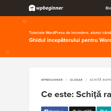
Bl
Tutoriale WordPress de încredere, atunci când
Ghidul începătorului pentru Wor
WPBEGINNER
GLOSAR
SCHIȚĂ RAP
Ce este: Schiță r