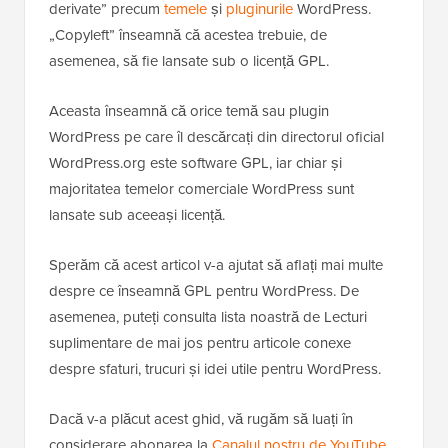
derivate” precum
temele
și
pluginurile
WordPress.
„Copyleft” înseamnă că acestea trebuie, de
asemenea, să fie lansate sub o licență GPL.
Aceasta înseamnă că orice temă sau plugin
WordPress pe care îl descărcați din directorul oficial
WordPress.org este software GPL, iar chiar și
majoritatea temelor comerciale WordPress sunt
lansate sub aceeași licență.
Sperăm că acest articol v-a ajutat să aflați mai multe
despre ce înseamnă GPL pentru WordPress. De
asemenea, puteți consulta lista noastră de Lecturi
suplimentare de mai jos pentru articole conexe
despre sfaturi, trucuri și idei utile pentru WordPress.
Dacă v-a plăcut acest ghid, vă rugăm să luați în
considerare abonarea la
Canalul nostru de YouTube