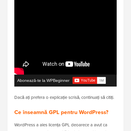
Abonează-te la WPBeginner
Dacă ați prefera o explicație scrisă, continuați să citiți.
Ce înseamnă GPL pentru WordPress?
WordPress a ales licența GPL deoarece a avut ca