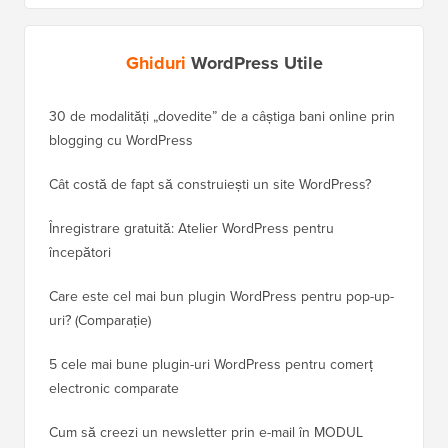
Ghiduri
WordPress Utile
30 de modalități „dovedite” de a câștiga bani online prin
Cum să-
blogging cu WordPress
WordPre
Cât costă de fapt să construiești un site WordPress?
Cum să 
a pierd
Înregistrare gratuită: Atelier WordPress pentru
începători
Cum să 
clasame
Care este cel mai bun plugin WordPress pentru pop-up-
uri? (Comparație)
Cum să 
5 cele mai bune plugin-uri WordPress pentru comerț
Cum să 
electronic comparate
Cum să 
Cum să creezi un newsletter prin e-mail în MODUL
fără ti