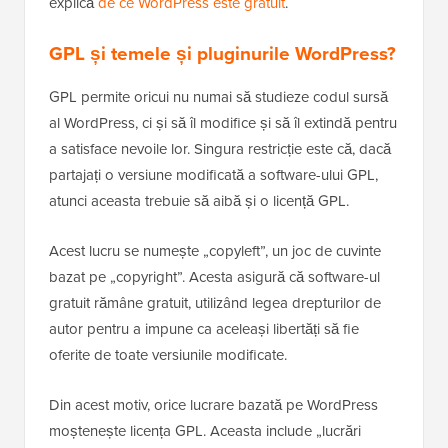
explică
de ce WordPress este gratuit
.
GPL și temele și pluginurile WordPress?
GPL permite oricui nu numai să studieze codul sursă
al WordPress, ci și să îl modifice și să îl extindă pentru
a satisface nevoile lor. Singura restricție este că, dacă
partajați o versiune modificată a software-ului GPL,
atunci aceasta trebuie să aibă și o licență GPL.
Acest lucru se numește „copyleft”, un joc de cuvinte
bazat pe „copyright”. Acesta asigură că software-ul
gratuit rămâne gratuit, utilizând legea drepturilor de
autor pentru a impune ca aceleași libertăți să fie
oferite de toate versiunile modificate.
Din acest motiv, orice lucrare bazată pe WordPress
moștenește licența GPL. Aceasta include „lucrări