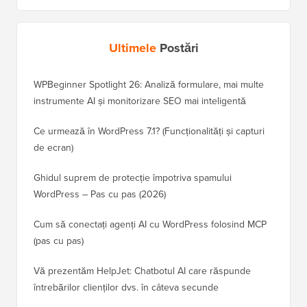
Ultimele
Postări
WPBeginner Spotlight 26: Analiză formulare, mai multe
instrumente AI și monitorizare SEO mai inteligentă
Ce urmează în WordPress 7.1? (Funcționalități și capturi
de ecran)
Ghidul suprem de protecție împotriva spamului
WordPress – Pas cu pas (2026)
Cum să conectați agenți AI cu WordPress folosind MCP
(pas cu pas)
Vă prezentăm HelpJet: Chatbotul AI care răspunde
întrebărilor clienților dvs. în câteva secunde