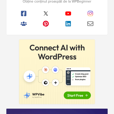
Peste
2.000.000+
cititori
laterală
Obține conținut proaspăt de la WPBeginner
principală