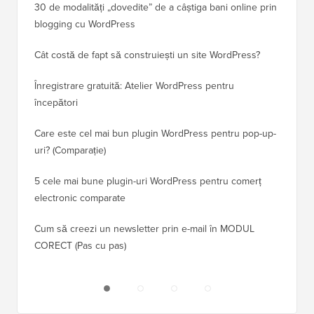
30 de modalități „dovedite” de a câștiga bani online prin
Cum să-
blogging cu WordPress
WordPre
Cât costă de fapt să construiești un site WordPress?
Cum să 
a pierd
Înregistrare gratuită: Atelier WordPress pentru
începători
Cum să 
clasame
Care este cel mai bun plugin WordPress pentru pop-up-
uri? (Comparație)
Cum să 
5 cele mai bune plugin-uri WordPress pentru comerț
Cum să 
electronic comparate
Cum să 
Cum să creezi un newsletter prin e-mail în MODUL
fără ti
CORECT (Pas cu pas)