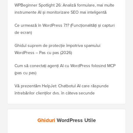
WPBeginner Spotlight 26: Analiză formulare, mai multe
instrumente AI și monitorizare SEO mai inteligentă
Ce urmează în WordPress 7.1? (Funcționalități și capturi
de ecran)
Ghidul suprem de protecție împotriva spamului
WordPress – Pas cu pas (2026)
Cum să conectați agenți AI cu WordPress folosind MCP
(pas cu pas)
Vă prezentăm HelpJet: Chatbotul AI care răspunde
întrebărilor clienților dvs. în câteva secunde
Ghiduri
WordPress Utile