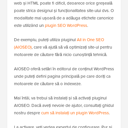
Acestea fiind spuse, a te juca cu codul site-ului dvs.
web și HTML poate fi dificil, deoarece orice greșeală
poate strica designul și funcționalitatea site-ului dvs. O
modalitate mai ușoară de a adăuga etichete canonice
este utilizând un
plugin SEO WordPress
.
De exemplu, puteți utiliza pluginul
All in One SEO
(AIOSEO)
, care vă ajută să vă optimizați site-ul pentru
motoarele de căutare fără nicio cunoștință tehnică.
AIOSEO oferă setări în editorul de conținut WordPress
unde puteți defini pagina principală pe care doriți ca
motoarele de căutare să o indexeze.
Mai întâi, va trebui să instalați și să activați pluginul
AIOSEO. Dacă aveți nevoie de ajutor, consultați ghidul
nostru despre
cum să instalați un plugin WordPress
.