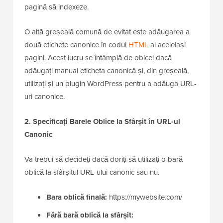
căutare se vor confunda și nu vor ști ce versiune de
pagină să indexeze.
O altă greșeală comună de evitat este adăugarea a
două etichete canonice în codul
HTML
al aceleiași
pagini. Acest lucru se întâmplă de obicei dacă
adăugați manual eticheta canonică și, din greșeală,
utilizați și un plugin WordPress pentru a adăuga URL-
uri canonice.
2. Specificați Barele Oblice la Sfârșit în URL-ul
Canonic
Va trebui să decideți dacă doriți să utilizați o bară
oblică la sfârșitul URL-ului canonic sau nu.
Bara oblică finală:
https://mywebsite.com/