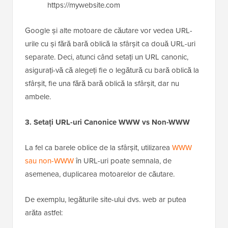
Fără bară oblică la sfârșit:
https://mywebsite.com
Google și alte motoare de căutare vor vedea URL-
urile cu și fără bară oblică la sfârșit ca două URL-uri
separate. Deci, atunci când setați un URL canonic,
asigurați-vă că alegeți fie o legătură cu bară oblică la
sfârșit, fie una fără bară oblică la sfârșit, dar nu
ambele.
3. Setați URL-uri Canonice WWW vs Non-WWW
La fel ca barele oblice de la sfârșit, utilizarea
WWW
sau non-WWW
în URL-uri poate semnala, de
asemenea, duplicarea motoarelor de căutare.
De exemplu, legăturile site-ului dvs. web ar putea
arăta astfel: