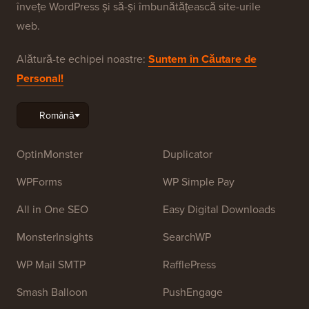
alte resurse de formare pentru a ajuta oamenii să
învețe WordPress și să-și îmbunătățească site-urile
web.
Alătură-te echipei noastre:
Suntem în Căutare de
Personal!
OptinMonster
Duplicator
WPForms
WP Simple Pay
All in One SEO
Easy Digital Downloads
MonsterInsights
SearchWP
WP Mail SMTP
RafflePress