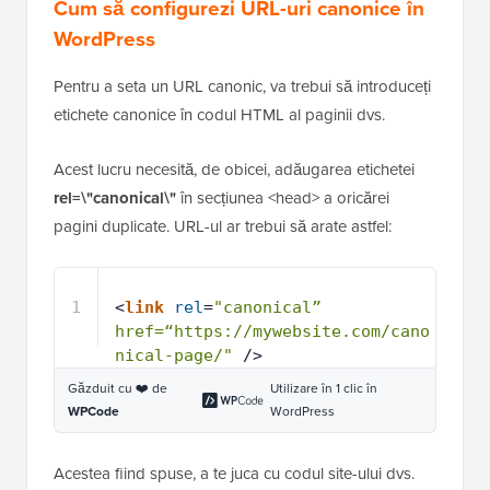
Cum să configurezi URL-uri canonice în
WordPress
Pentru a seta un URL canonic, va trebui să introduceți
etichete canonice în codul HTML al paginii dvs.
Acest lucru necesită, de obicei, adăugarea etichetei
rel=\"canonical\"
în secțiunea <head> a oricărei
pagini duplicate. URL-ul ar trebui să arate astfel:
1
<
link
rel
=
"canonical” 
href=“https://mywebsite.com/cano
nical-page/"
/>
Găzduit cu ❤️ de
Utilizare în 1 clic în
WPCode
WordPress