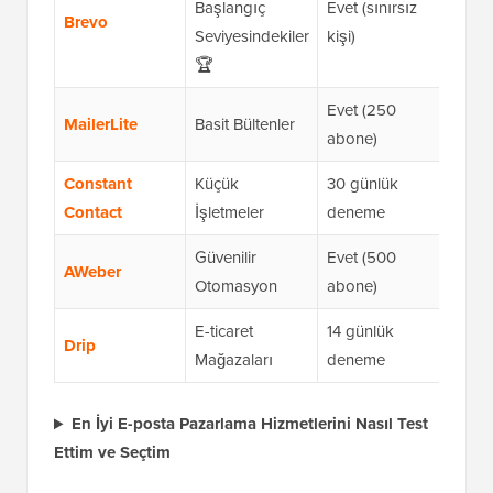
Başlangıç
Evet (sınırsız
Brevo
$8.0
Seviyesindekiler
kişi)
🏆
Evet (250
MailerLite
Basit Bültenler
$12.
abone)
Constant
Küçük
30 günlük
$12
Contact
İşletmeler
deneme
Güvenilir
Evet (500
AWeber
$12.
Otomasyon
abone)
E-ticaret
14 günlük
Drip
$39.
Mağazaları
deneme
En İyi E-posta Pazarlama Hizmetlerini Nasıl Test
Ettim ve Seçtim