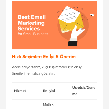
Hızlı Seçimler: En İyi 5 Önerim
Acele ediyorsanız, küçük işletmeler için en iyi
önerilerime hızlıca göz atın:
Ücretsiz/Dene
Fiya
Hizmet
En İyisi
me
ay (Y
Mutlak