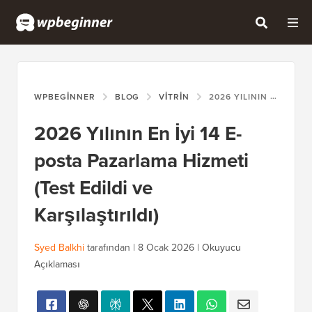
WPBEGINNER
BLOG
VITRIN
2026 YILININ EN İYI 14 E-POSTA PAZARLAMA HIZMETI (TEST EDILDI VE KARŞILAŞTIRILDI)
2026 Yılının En İyi 14 E-
posta Pazarlama Hizmeti
(Test Edildi ve
Karşılaştırıldı)
Syed Balkhi
tarafından |
8 Ocak 2026
|
Okuyucu
Açıklaması