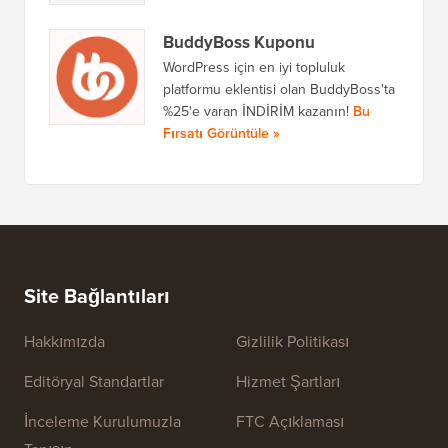
BuddyBoss Kuponu
WordPress için en iyi topluluk
platformu eklentisi olan BuddyBoss'ta
%25'e varan İNDİRİM kazanın!
Bu
Fırsatı Görüntüle »
Site Bağlantıları
Hakkımızda
Gizlilik Politikası
Editöryal Standartlar
Hizmet Şartları
İnceleme Kurulumuzla
FTC Açıklaması