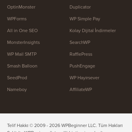
OptinMonster
Duplicator
WPForms
WP Simple Pay
All in One SEO
Kolay Dijital İndirmeler
MonsterInsights
SearchWP
WP Mail SMTP
RafflePress
Smash Balloon
PushEngage
SeedProd
WP Hayırsever
Nameboy
AffiliateWP
Telif Hakkı © 2009 - 2026 WPBeginner LLC. Tüm Hakları