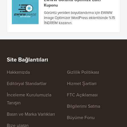
Fırsatlar ve Kuponlar
(tümünü gör)
WPeka Kuponu
WPeka premium WordPress eklentileri ve
temalarında %25 İNDİRİM kazanın.
EWWW Görüntü Optimize Edici
Kuponu
Görüntü yeniden boyutlandırma için EWWW
Image Optimizer WordPress eklentisinde %15
İNDİRİM kazanın.
Site Bağlantıları
Hakkımızda
Gizlilik Politikası