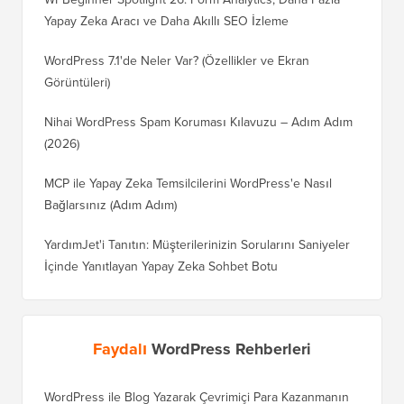
Yapay Zeka Aracı ve Daha Akıllı SEO İzleme
WordPress 7.1'de Neler Var? (Özellikler ve Ekran
Görüntüleri)
Nihai WordPress Spam Koruması Kılavuzu – Adım Adım
(2026)
MCP ile Yapay Zeka Temsilcilerini WordPress'e Nasıl
Bağlarsınız (Adım Adım)
YardımJet'i Tanıtın: Müşterilerinizin Sorularını Saniyeler
İçinde Yanıtlayan Yapay Zeka Sohbet Botu
Faydalı
WordPress Rehberleri
WordPress ile Blog Yazarak Çevrimiçi Para Kazanmanın
Blogunu