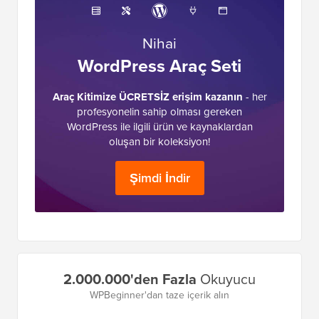
Nihai
WordPress Araç Seti
Araç Kitimize ÜCRETSİZ erişim kazanın
- her
profesyonelin sahip olması gereken
WordPress ile ilgili ürün ve kaynaklardan
oluşan bir koleksiyon!
Şimdi İndir
Birincil
2.000.000'den Fazla
Okuyucu
Kenar
WPBeginner'dan taze içerik alın
Çubuğu