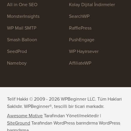
Ekibimize katılın:
İşe Alıyoruz!
OptinMonster
Duplicator
WPForms
WP Simple Pay
All in One SEO
Kolay Dijital İndirmeler
MonsterInsights
SearchWP
WP Mail SMTP
RafflePress
Smash Balloon
PushEngage
SeedProd
WP Hayırsever
Nameboy
AffiliateWP