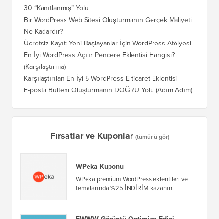
30 “Kanıtlanmış” Yolu
Doğru T
Bir WordPress Web Sitesi Oluşturmanın Gerçek Maliyeti
SEO Kay
Ne Kadardır?
Nasıl D
Ücretsiz Kayıt: Yeni Başlayanlar İçin WordPress Atölyesi
Blogger
Geçiş Na
En İyi WordPress Açılır Pencere Eklentisi Hangisi?
(Karşılaştırma)
Wix'ten
Adım)
Karşılaştırılan En İyi 5 WordPress E-ticaret Eklentisi
Squares
E-posta Bülteni Oluşturmanın DOĞRU Yolu (Adım Adım)
WordPre
Sunucuy