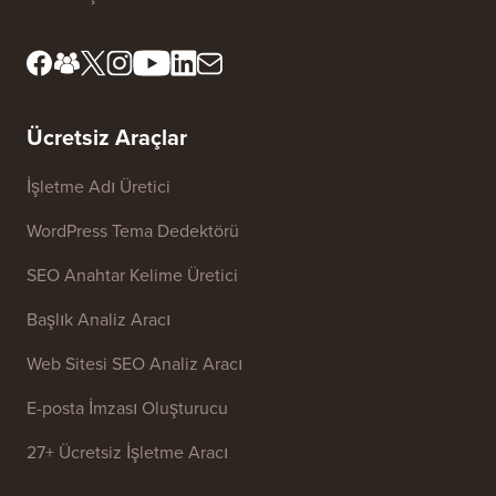
Editöryal Standartlar
Hizmet Şartları
İnceleme Kurulumuzla
FTC Açıklaması
Tanışın
Bilgilerimi Satma
Basın ve Marka Varlıkları
Büyüme Fonu
Bize ulaşın
Ücretsiz Araçlar
İşletme Adı Üretici
WordPress Tema Dedektörü
SEO Anahtar Kelime Üretici