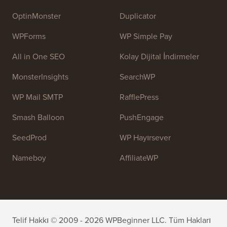
temel amacı, insanların WordPress'i öğrenmelerine ve
web sitelerini geliştirmelerine yardımcı olmak için
yüksek kaliteli WordPress eğitimleri ve diğer eğitim
kaynaklarını sağlamaktır.
Ekibimize katılın:
İşe Alıyoruz!
OptinMonster
Duplicator
WPForms
WP Simple Pay
All in One SEO
Kolay Dijital İndirmeler
MonsterInsights
SearchWP
WP Mail SMTP
RafflePress