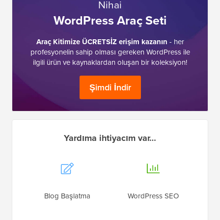
Nihai
WordPress Araç Seti
Araç Kitimize ÜCRETSİZ erişim kazanın
- her
profesyonelin sahip olması gereken WordPress ile
ilgili ürün ve kaynaklardan oluşan bir koleksiyon!
Şimdi İndir
Yardıma ihtiyacım var…
Blog Başlatma
WordPress SEO