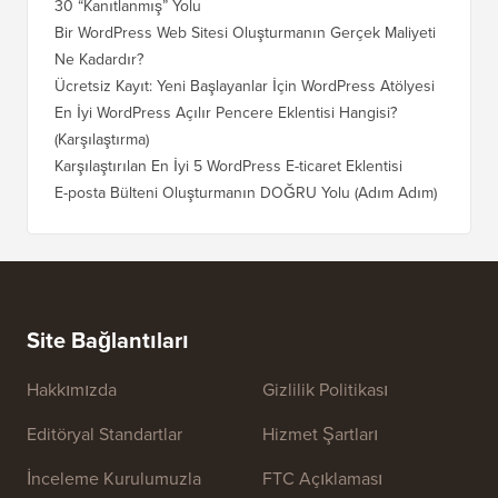
30 “Kanıtlanmış” Yolu
Doğru T
Bir WordPress Web Sitesi Oluşturmanın Gerçek Maliyeti
SEO Kay
Ne Kadardır?
Nasıl D
Ücretsiz Kayıt: Yeni Başlayanlar İçin WordPress Atölyesi
Blogger
Geçiş Na
En İyi WordPress Açılır Pencere Eklentisi Hangisi?
(Karşılaştırma)
Wix'ten
Adım)
Karşılaştırılan En İyi 5 WordPress E-ticaret Eklentisi
Squares
E-posta Bülteni Oluşturmanın DOĞRU Yolu (Adım Adım)
WordPre
Sunucuy