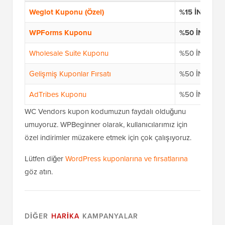
Weglot Kuponu (Özel)
%15 İNDİRİM
WPForms Kuponu
%50 İNDİRİM
Wholesale Suite Kuponu
%50 İNDİRİM
Gelişmiş Kuponlar Fırsatı
%50 İNDİRİM
AdTribes Kuponu
%50 İNDİRİM
WC Vendors kupon kodumuzun faydalı olduğunu
umuyoruz. WPBeginner olarak, kullanıcılarımız için
özel indirimler müzakere etmek için çok çalışıyoruz.
Lütfen diğer
WordPress kuponlarına ve fırsatlarına
göz atın.
DIĞER
HARIKA
KAMPANYALAR