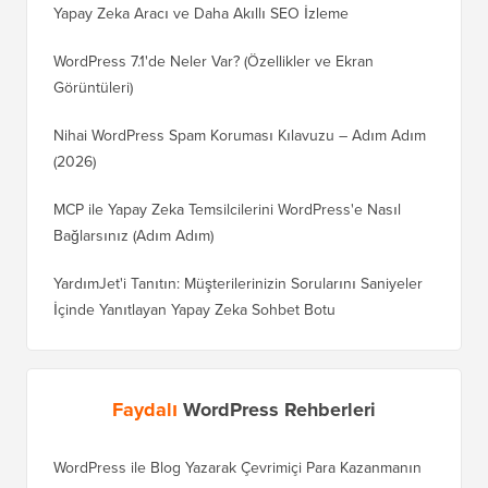
Yapay Zeka Aracı ve Daha Akıllı SEO İzleme
WordPress 7.1'de Neler Var? (Özellikler ve Ekran
Görüntüleri)
Nihai WordPress Spam Koruması Kılavuzu – Adım Adım
(2026)
MCP ile Yapay Zeka Temsilcilerini WordPress'e Nasıl
Bağlarsınız (Adım Adım)
YardımJet'i Tanıtın: Müşterilerinizin Sorularını Saniyeler
İçinde Yanıtlayan Yapay Zeka Sohbet Botu
Faydalı
WordPress Rehberleri
WordPress ile Blog Yazarak Çevrimiçi Para Kazanmanın
Blogunu