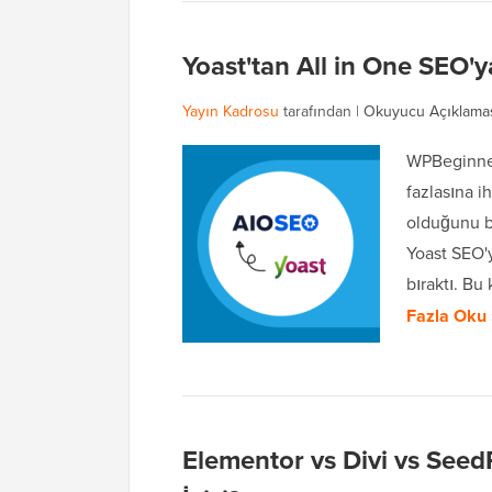
Yoast'tan All in One SEO
Yayın Kadrosu
tarafından |
Okuyucu Açıklama
WPBeginner
fazlasına i
olduğunu bi
Yoast SEO'
bıraktı. B
Fazla Oku 
Elementor vs Divi vs SeedP