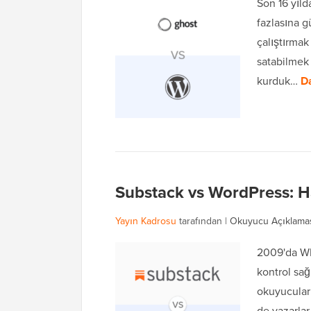
Son 16 yıld
fazlasına g
çalıştırmak
satabilmek 
kurduk…
D
Substack vs WordPress: Han
Yayın Kadrosu
tarafından |
Okuyucu Açıklama
2009'da WP
kontrol sağ
okuyucuları
de yazarlar