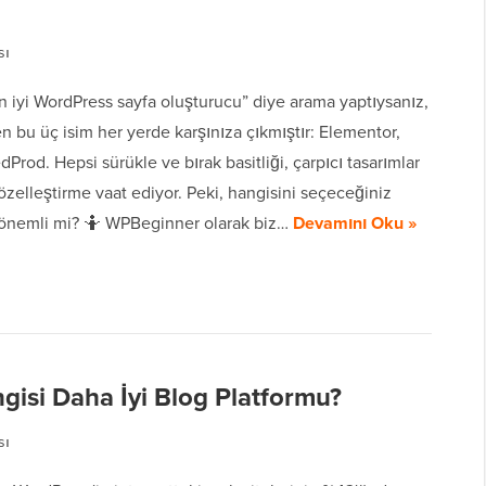
sı
n iyi WordPress sayfa oluşturucu” diye arama yaptıysanız,
 bu üç isim her yerde karşınıza çıkmıştır: Elementor,
dProd. Hepsi sürükle ve bırak basitliği, çarpıcı tasarımlar
zelleştirme vaat ediyor. Peki, hangisini seçeceğiniz
önemli mi? 🤷 WPBeginner olarak biz…
Devamını Oku »
isi Daha İyi Blog Platformu?
sı