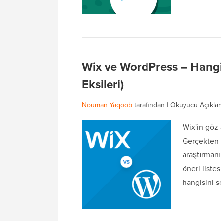
Wix ve WordPress – Hangisi
Eksileri)
Nouman Yaqoob
tarafından |
Okuyucu Açıkla
Wix'in göz a
Gerçekten d
araştırman
öneri liste
hangisini s