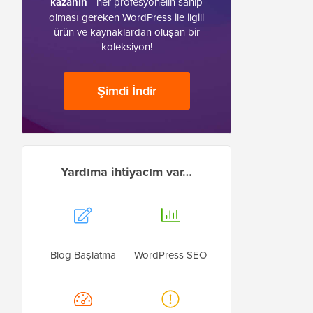
kazanın
- her profesyonelin sahip
olması gereken WordPress ile ilgili
ürün ve kaynaklardan oluşan bir
koleksiyon!
Şimdi İndir
Yardıma ihtiyacım var…
Blog Başlatma
WordPress SEO