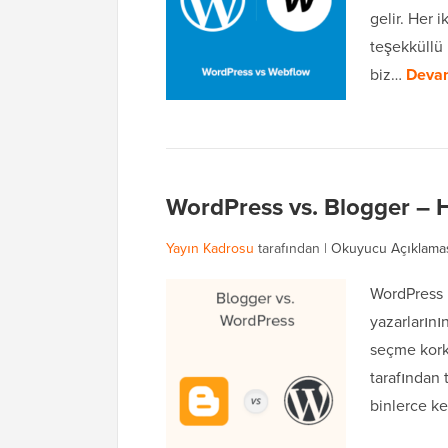
gelir. Her 
teşekküllü 
biz…
Devam
WordPress vs. Blogger – Han
Yayın Kadrosu
tarafından |
Okuyucu Açıklama
WordPress 
yazarlarının
seçme korku
tarafından
binlerce 