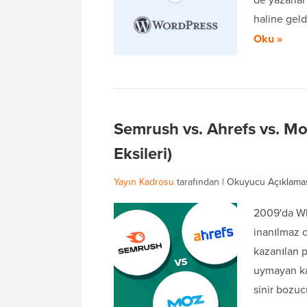
haline geld
Oku »
Semrush vs. Ahrefs vs. Moz
Eksileri)
Yayın Kadrosu
tarafından |
Okuyucu Açıklama
2009'da WP
inanılmaz d
kazanılan p
uymayan kaf
sinir bozuc