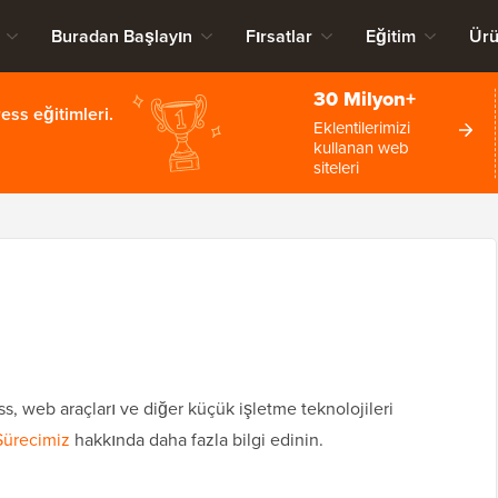
Buradan Başlayın
Fırsatlar
Eğitim
Ürü
30 Milyon+
ss eğitimleri.
Eklentilerimizi
kullanan web
siteleri
 web araçları ve diğer küçük işletme teknolojileri
Sürecimiz
hakkında daha fazla bilgi edinin.