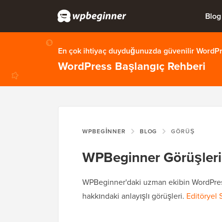
Blog
En çok ihtiyaç duyduğunuzda güvenilir WordPre
WordPress Başlangıç Rehberi
WPBEGINNER
BLOG
GÖRÜŞ
WPBeginner Görüşleri
WPBeginner'daki uzman ekibin WordPress,
hakkındaki anlayışlı görüşleri.
Editöryel 