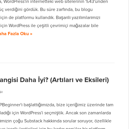
a, WordPress'in internetteki web sitelerinin %43'ünden
üç verdiğini gördük. Bu süre zarfında, bu blogu
 için de platformu kullandık. Başarılı yazılımlarımızı
için WordPress ile çeşitli çevrimiçi mağazalar bile
aha Fazla Oku »
gisi Daha İyi? (Artıları ve Eksileri)
sı
Beginner'ı başlattığımızda, bize içeriğimiz üzerinde tam
ladığı için WordPress'i seçmiştik. Ancak son zamanlarda
mızın çoğu Substack hakkında sorular soruyor, özellikle
 ve içerik üreticileri için bu kadar popüler bir platform