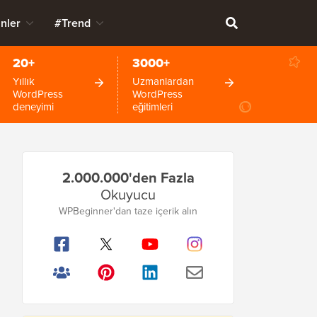
nler
#Trend
20+
3000+
Yıllık
Uzmanlardan
WordPress
WordPress
deneyimi
eğitimleri
Birincil
2.000.000'den Fazla
Kenar
Okuyucu
Çubuğu
WPBeginner'dan taze içerik alın