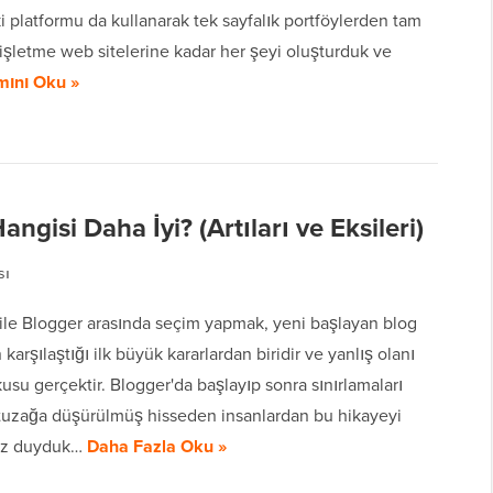
iki platformu da kullanarak tek sayfalık portföylerden tam
işletme web sitelerine kadar her şeyi oluşturduk ve
ını Oku »
gisi Daha İyi? (Artıları ve Eksileri)
sı
ile Blogger arasında seçim yapmak, yeni başlayan blog
 karşılaştığı ilk büyük kararlardan biridir ve yanlış olanı
su gerçektir. Blogger'da başlayıp sonra sınırlamaları
 tuzağa düşürülmüş hisseden insanlardan bu hikayeyi
kez duyduk…
Daha Fazla Oku »