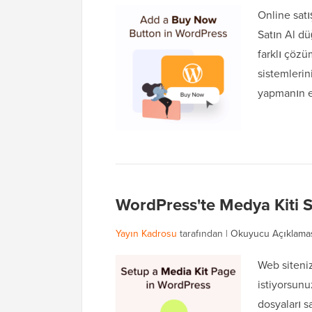
Online sat
Satın Al dü
farklı çöz
sistemlerin
yapmanın en
WordPress'te Medya Kiti S
Yayın Kadrosu
tarafından |
Okuyucu Açıklama
Web siteniz
istiyorsunu
dosyaları s