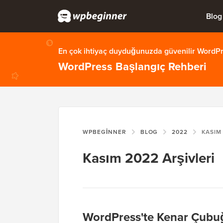
Blog
En çok ihtiyaç duyduğunuzda güvenilir WordPre
WordPress Başlangıç Rehberi
WPBEGINNER
BLOG
2022
KASIM
Kasım 2022 Arşivleri
WordPress'te Kenar Çubuğu