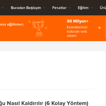
Buradan Başlayın
Fırsatlar
Eğitim
Ürü
30 Milyon+
ss eğitimleri.
Eklentilerimizi
kullanan web
siteleri
 Nasıl Kaldırılır (6 Kolay Yöntem)