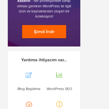
kazanın
- her profesyonelin sahip
olması gereken WordPress ile ilgili
ürün ve kaynaklardan oluşan bir
koleksiyon!
Şimdi İndir
Yardıma ihtiyacım var…
Blog Başlatma
WordPress SEO