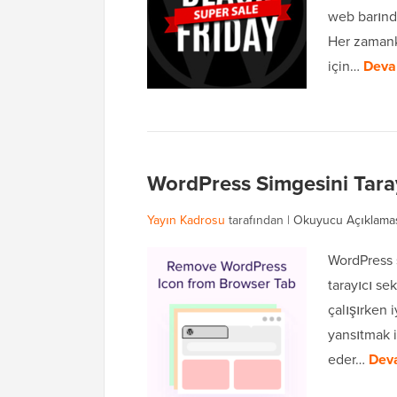
web barınd
Her zamanki
için…
Deva
WordPress Simgesini Tara
Yayın Kadrosu
tarafından |
Okuyucu Açıklama
WordPress s
tarayıcı se
çalışırken i
yansıtmak i
eder…
Dev