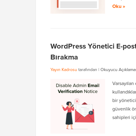
Oku »
WordPress Yönetici E-post
Bırakma
Yayın Kadrosu
tarafından |
Okuyucu Açıklama
Varsayılan 
kullandıkla
bir yönetic
güvenlik ön
sahipleri i