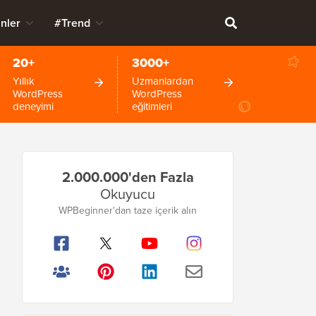
nler
#Trend
20+
3000+
Yıllık
Uzmanlardan
WordPress
WordPress
deneyimi
eğitimleri
Birincil
2.000.000'den Fazla
Kenar
Okuyucu
Çubuğu
WPBeginner'dan taze içerik alın