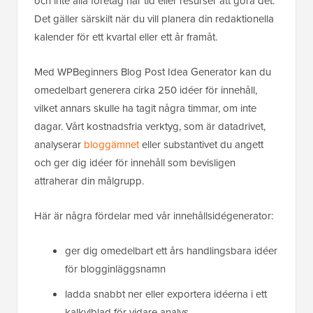
och inte alla företag har tid eller resurser att göra det.
Det gäller särskilt när du vill planera din redaktionella
kalender för ett kvartal eller ett år framåt.
Med WPBeginners Blog Post Idea Generator kan du
omedelbart generera cirka 250 idéer för innehåll,
vilket annars skulle ha tagit några timmar, om inte
dagar. Vårt kostnadsfria verktyg, som är datadrivet,
analyserar
bloggämnet
eller substantivet du angett
och ger dig idéer för innehåll som bevisligen
attraherar din målgrupp.
Här är några fördelar med vår innehållsidégenerator:
ger dig omedelbart ett års handlingsbara idéer
för blogginläggsnamn
ladda snabbt ner eller exportera idéerna i ett
kalkylblad för vidare analys