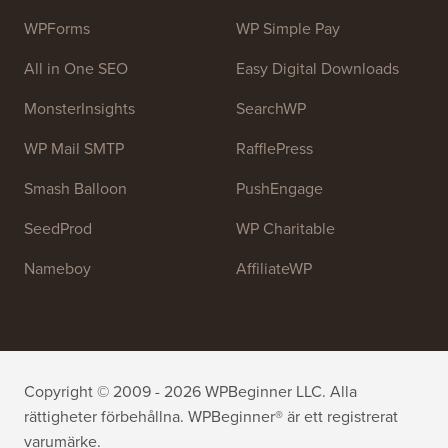
OptinMonster
Duplicator
WPForms
WP Simple Pay
All in One SEO
Easy Digital Downloads
MonsterInsights
SearchWP
WP Mail SMTP
RafflePress
Smash Balloon
PushEngage
SeedProd
WP Charitable
Nameboy
AffiliateWP
Copyright © 2009 - 2026 WPBeginner LLC. Alla