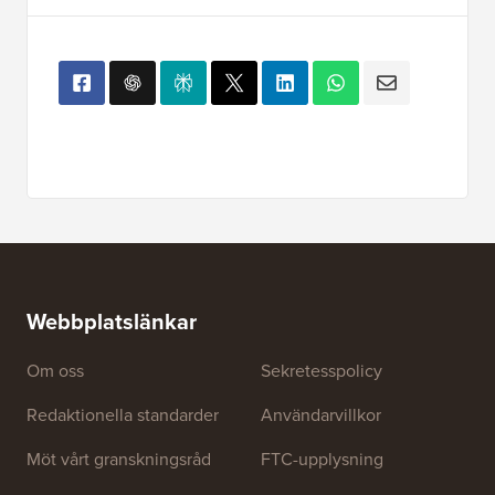
Webbplatslänkar
Om oss
Sekretesspolicy
Redaktionella standarder
Användarvillkor
Möt vårt granskningsråd
FTC-upplysning