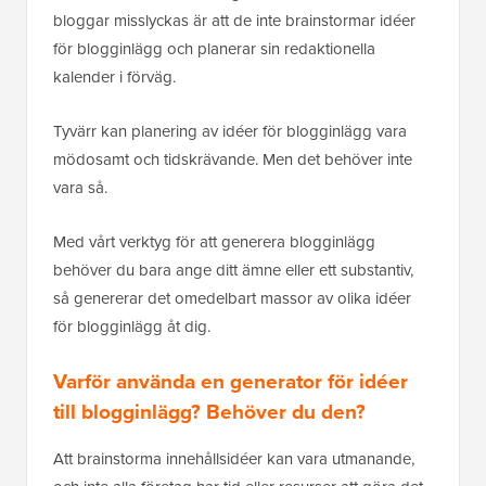
bloggar misslyckas är att de inte brainstormar idéer
för blogginlägg och planerar sin redaktionella
Ange URL:en till din WordPress-
webbplats för att installera AIOSEO.
*
kalender i förväg.
Tyvärr kan planering av idéer för blogginlägg vara
mödosamt och tidskrävande. Men det behöver inte
N
E
a
-
vara så.
m
p
n
o
Skaffa Allt-i-ett SEO för
Med vårt verktyg för att generera blogginlägg
*
s
WordPress (gratis)
behöver du bara ange ditt ämne eller ett substantiv,
t
*
så genererar det omedelbart massor av olika idéer
för blogginlägg åt dig.
Varför använda en generator för idéer
till blogginlägg? Behöver du den?
Att brainstorma innehållsidéer kan vara utmanande,