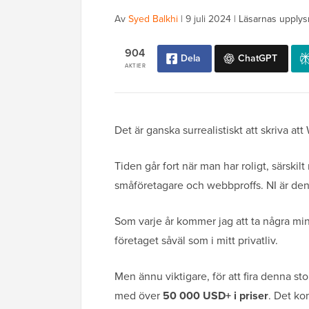
Av
Syed Balkhi
|
9 juli 2024
|
Läsarnas upplys
904
Dela
ChatGPT
AKTIER
Det är ganska surrealistiskt att skriva att
Tiden går fort när man har roligt, särsk
småföretagare och webbproffs. NI är de
Som varje år kommer jag att ta några min
företaget såväl som i mitt privatliv.
Men ännu viktigare, för att fira denna s
med över
50 000 USD+ i priser
. Det ko