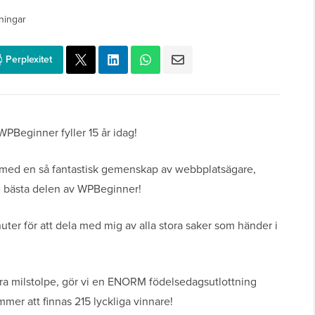
ningar
Perplexitet
 WPBeginner fyller 15 år idag!
ilt med en så fantastisk gemenskap av webbplatsägare,
n bästa delen av WPBeginner!
uter för att dela med mig av alla stora saker som händer i
tora milstolpe, gör vi en ENORM födelsedagsutlottning
mmer att finnas 215 lyckliga vinnare!