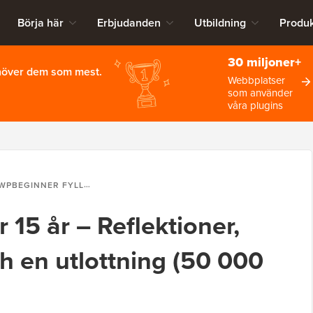
Börja här
Erbjudanden
Utbildning
Produk
30 miljoner+
ehöver dem som mest.
Webbplatser
som använder
våra plugins
BEGINNER FYLLER 15 ÅR – REFLEKTIONER, UPPDATERINGAR OCH EN UTLOTTNING (50 000 USD I PRISER)
 15 år – Reflektioner,
h en utlottning (50 000