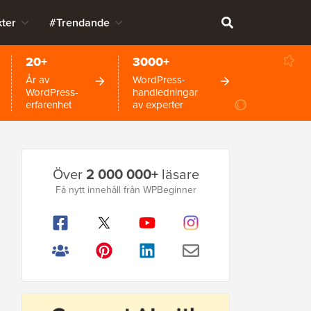
ter
#Trendande
20+
3000+
År av
WordPress-
WordPress-
handledningar
erfarenhet
av experter
Primär
Över
2 000 000+
läsare
sidofält
Få nytt innehåll från WPBeginner