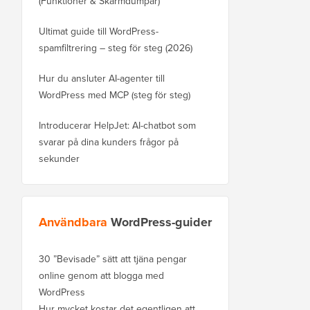
(Funktioner & Skärmdumpar)
Ultimat guide till WordPress-
spamfiltrering – steg för steg (2026)
Hur du ansluter AI-agenter till
WordPress med MCP (steg för steg)
Introducerar HelpJet: AI-chatbot som
svarar på dina kunders frågor på
sekunder
Användbara
WordPress-guider
30 ”Bevisade” sätt att tjäna pengar
online genom att blogga med
WordPress
Hur mycket kostar det egentligen att