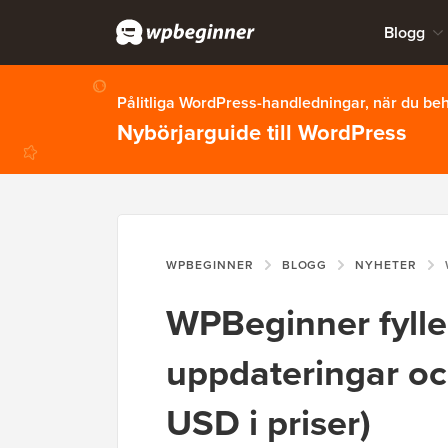
Blogg
Pålitliga WordPress-handledningar, när du b
Nybörjarguide till WordPress
WPBEGINNER
BLOGG
NYHETER
WP
WPBeginner fyller
uppdateringar oc
USD i priser)