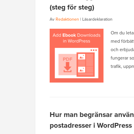
(steg för steg)
Av
Redaktionen
|
Läsardeklaration
Om du letar 
med förbät
och erbjud
fungerar so
trafik, upp
Hur man begränsar använ
postadresser i WordPress