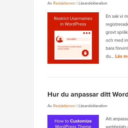
Av
Redaktionen
|
Läsardeklaration
En sak vi m
registrera
grovt språ
och med imi
bara förvir
du…
Läs m
Hur du anpassar ditt Wor
Av
Redaktionen
|
Läsardeklaration
Att anpassa
webbplats 