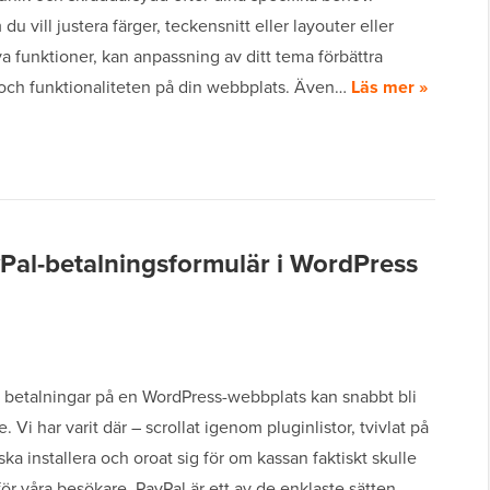
du vill justera färger, teckensnitt eller layouter eller
nya funktioner, kan anpassning av ditt tema förbättra
och funktionaliteten på din webbplats. Även…
Läs mer »
ayPal-betalningsformulär i WordPress
in betalningar på en WordPress-webbplats kan snabbt bli
. Vi har varit där – scrollat igenom pluginlistor, tvivlat på
ska installera och oroat sig för om kassan faktiskt skulle
för våra besökare. PayPal är ett av de enklaste sätten