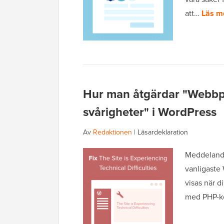
att…
Läs m
Hur man åtgärdar "Webbpl
svårigheter" i WordPress
Av
Redaktionen
|
Läsardeklaration
Meddelande
vanligaste
visas när d
med PHP-ko