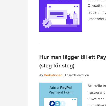
Oavsett om 
lägga till 
utseendet 
Hur man lägger till ett P
(steg för steg)
Av
Redaktionen
|
Läsardeklaration
Att ställa 
frustrerande
vilket man 
vara säker 