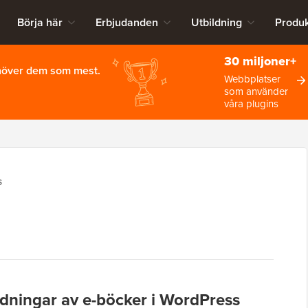
Börja här
Erbjudanden
Utbildning
Produk
30 miljoner+
ehöver dem som mest.
Webbplatser
som använder
våra plugins
S
ddningar av e-böcker i WordPress