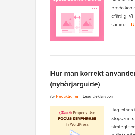
breda kan d
ofärdig. V
samma…
L
Hur man korrekt använde
(nybörjarguide)
Av
Redaktionen
|
Läsardeklaration
Jag minns 
stoppa in d
strategi so