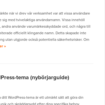
ärkte när vi drev vår verksamhet var att vissa användare
de sig med tvivelaktiga användarnamn. Vissa innehöll
k, andra använde varumärkesskyddade ord, och några till
terade officiellt klingande namn. Detta skapade inte
ring utan utgjorde också potentiella säkerhetsrisker. Om
er »
dPress-tema (nybörjarguide)
 ditt WordPress-tema är ett utmärkt sätt att göra din
unik och skräddarsydd efter dina specifika behov.