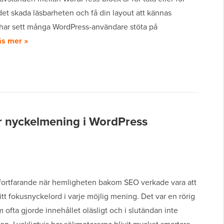
et skada läsbarheten och få din layout att kännas
i har sett många WordPress-användare stöta på
äs mer »
r nyckelmening i WordPress
fortfarande när hemligheten bakom SEO verkade vara att
itt fokusnyckelord i varje möjlig mening. Det var en rörig
m ofta gjorde innehållet oläsligt och i slutändan inte