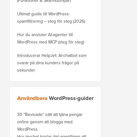
(Funktioner & Skärmdumpar)
Ultimat guide till WordPress-
spamfiltrering – steg för steg (2026)
Hur du ansluter AI-agenter till
WordPress med MCP (steg för steg)
Introducerar HelpJet: AI-chatbot som
svarar på dina kunders frågor på
sekunder
Användbara
WordPress-guider
30 ”Bevisade” sätt att tjäna pengar
online genom att blogga med
WordPress
Hur mycket kostar det egentligen att