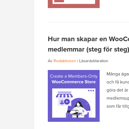
Hur man skapar en WooCo
medlemmar (steg för steg
Av
Redaktionen
|
Läsardeklaration
Många ägare
och få kund
göra det ä
medlemsup
som får till