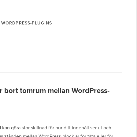
WORDPRESS-PLUGINS
 tar bort tomrum mellan WordPress-
 kan göra stor skillnad för hur ditt innehåll ser ut och
avstånden mellan WordPress-block är för täta eller för