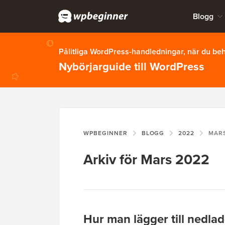
Blogg
Pålitliga WordPress-handledningar, när du b
Nybörjarguide till WordPress
WPBEGINNER
BLOGG
2022
MAR
Arkiv för Mars 2022
Hur man lägger till nedla