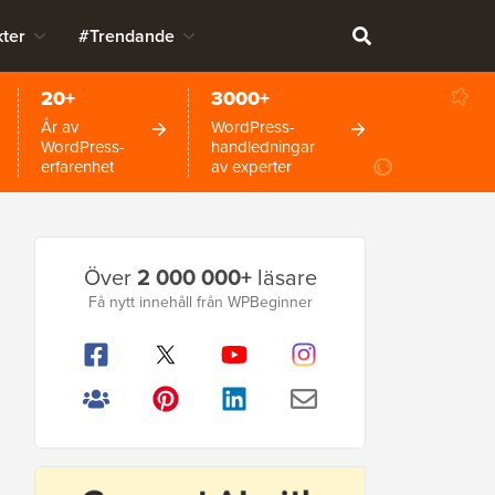
ter
#Trendande
20+
3000+
År av
WordPress-
WordPress-
handledningar
erfarenhet
av experter
Primär
Över
2 000 000+
läsare
sidofält
Få nytt innehåll från WPBeginner