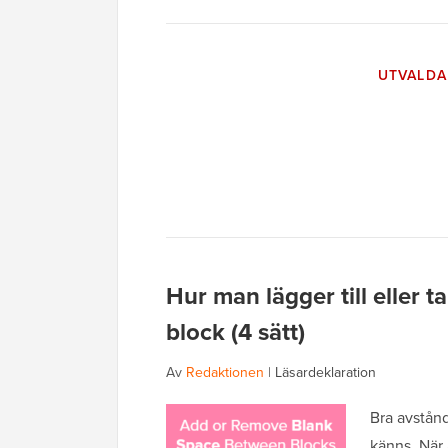
UTVALDA
Hur man lägger till eller
block (4 sätt)
Av
Redaktionen
|
Läsardeklaration
Bra avstånd
känns. När 