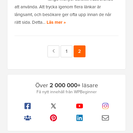
att använda. Att trycka igenom flera länkar är
långsamt, och besökare ger ofta upp innan de når
rätt sida. Detta…
Läs mer »
Föregående
Sida
1
Sida
2
sida
Primär
Över
2 000 000+
läsare
sidofält
Få nytt innehåll från WPBeginner