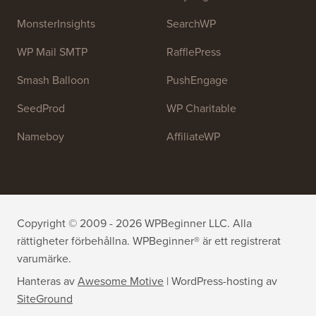
MonsterInsights
SearchWP
WP Mail SMTP
RafflePress
Smash Balloon
PushEngage
SeedProd
WP Charitable
Nameboy
AffiliateWP
Copyright © 2009 - 2026 WPBeginner LLC. Alla
rättigheter förbehållna. WPBeginner® är ett registrerat
varumärke.
Hanteras av
Awesome Motive
|
WordPress-hosting
av
SiteGround