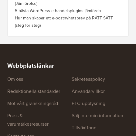
(Jämförelse)
5 bästa WordPress e-handelsplugins jämförda
Hur man skapar ett e-postnyhetsbrev på RÄTT SÄTT
(steg för steg)
Webbplatslänkar
Om oss
Sekretesspolicy
Redaktionella standarder
Användarvillkor
Möt vårt granskningsråd
FTC-upplysning
Press &
Sälj inte min information
varumärkesresurser
Tillväxtfond