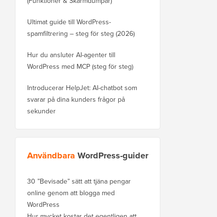
(Funktioner & Skärmdumpar)
Ultimat guide till WordPress-
spamfiltrering – steg för steg (2026)
Hur du ansluter AI-agenter till
WordPress med MCP (steg för steg)
Introducerar HelpJet: AI-chatbot som
svarar på dina kunders frågor på
sekunder
Användbara
WordPress-guider
30 ”Bevisade” sätt att tjäna pengar
online genom att blogga med
WordPress
Hur mycket kostar det egentligen att