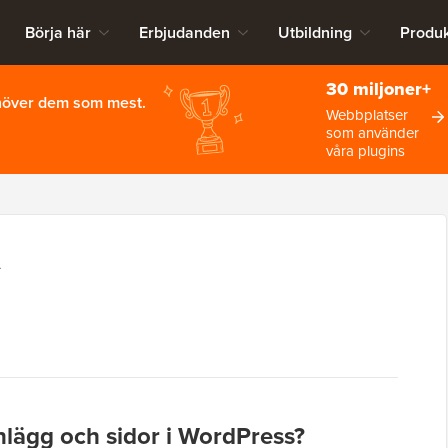
Börja här
Erbjudanden
Utbildning
Produk
30 miljoner+
ehöver dem som mest.
Webbplatser
som använder
våra plugins
L
inlägg och sidor i WordPress?