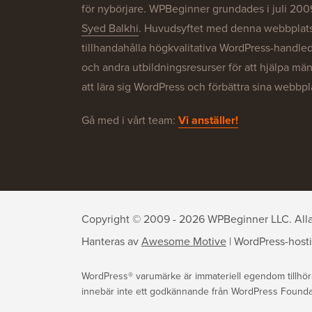
för nybörjare. WPBeginner grundades i juli 200
Syed Balkhi
. Huvudsyftet med denna webbplats 
tillhandahålla högkvalitativa WordPress-handle
och andra utbildningsresurser för att hjälpa mä
att lära sig WordPress och förbättra sina webbpl
Gå med i vårt team:
Vi anställer!
Copyright © 2009 - 2026 WPBeginner LLC. Alla r
Hanteras av
Awesome Motive
|
WordPress-host
WordPress® varumärke är immateriell egendom tillhö
innebär inte ett godkännande från WordPress Foundatio