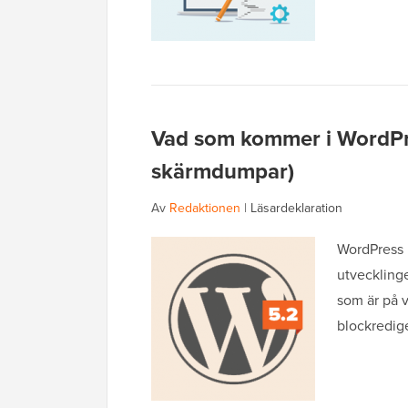
Vad som kommer i WordPre
skärmdumpar)
Av
Redaktionen
|
Läsardeklaration
WordPress 5
utvecklinge
som är på v
blockredig