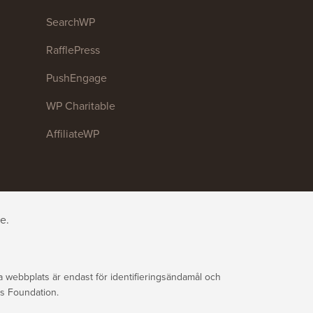
SearchWP
RafflePress
PushEngage
WP Charitable
AffiliateWP
e.
ebbplats är endast för identifieringsändamål och
ss Foundation.