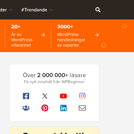
ter
#Trendande
20+
3000+
År av
WordPress-
WordPress-
handledningar
erfarenhet
av experter
Primär
Över
2 000 000+
läsare
sidofält
Få nytt innehåll från WPBeginner