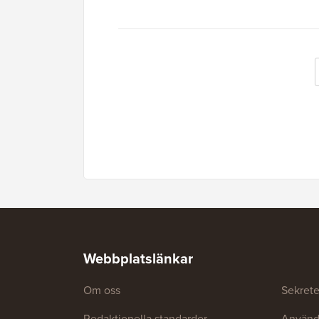
Webbplatslänkar
Om oss
Sekrete
Redaktionella standarder
Använda