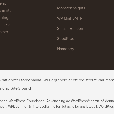
9 av
MonsterInsights
är att
dningar
WP Mail SMTP
nniskor
Smash Balloon
atser.
SeedProd
Nameboy
ättigheter förbehållna. WPBeginner® är ett registrerat varumärk
ing
av
SiteGround
rande WordPress Foundation. Användning av WordPress® namn på denna w
n. WPBeginner är inte godkänt eller ägt av, eller anslutet till, WordPre