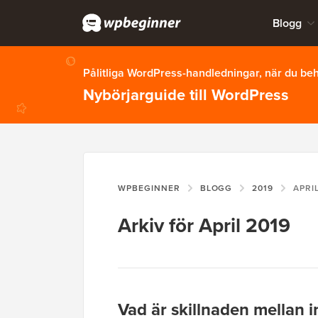
Blogg
Pålitliga WordPress-handledningar, när du b
Nybörjarguide till WordPress
WPBEGINNER
BLOGG
2019
APRI
Arkiv för April 2019
Vad är skillnaden mellan 