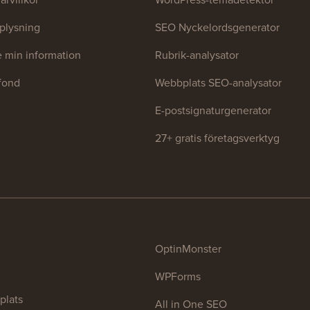
plysning
SEO Nyckelordsgenerator
te min information
Rubrik-analysator
tfond
Webbplats SEO-analysator
E-postsignaturgenerator
27+ gratis företagsverktyg
OptinMonster
WPForms
plats
All in One SEO