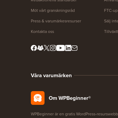
Möt vårt granskningsråd
FTC-up
Press & varumärkesresurser
Sälj in
Kontakta oss
Tillväx
Våra varumärken
Om WPBeginner®
WPBeginner är en gratis WordPress-resurswebb