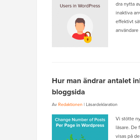
dra nytta a
inaktiva an
effektivt s
användare 
Hur man ändrar antalet i
bloggsida
Av
Redaktionen
|
Läsardeklaration
Vi stötte n
läsare. De 
visas på de