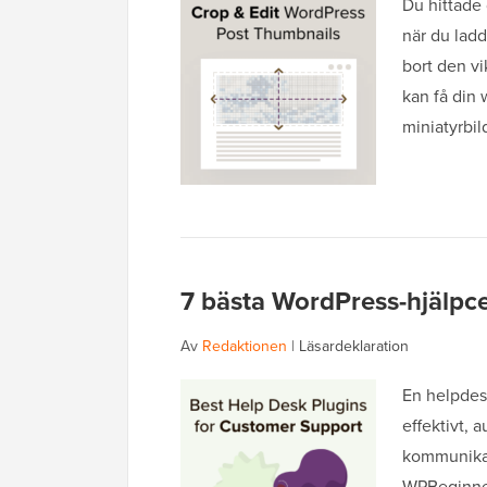
Du hittade 
när du lad
bort den vi
kan få din 
miniatyrbi
7 bästa WordPress-hjälpc
Av
Redaktionen
|
Läsardeklaration
En helpdes
effektivt, 
kommunikat
WPBeginner