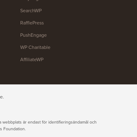
SearchWP
RafflePress
PushEngage
WP Charitable
AffiliateWP
e.
ebbplats är endast för identifieringsändamål och
ss Foundation.