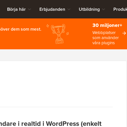
Börja här
Erbjudanden
Utbildning
Produk
30 miljoner+
ehöver dem som mest.
Webbplatser
som använder
våra plugins
dare i realtid i WordPress (enkelt