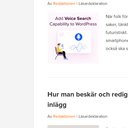
Av
Redaktionen
|
Läsardeklaration
När folk fö
saker, tänk
futuristiskt
smartphones
också ska s
Hur man beskär och redige
inlägg
Av
Redaktionen
|
Läsardeklaration