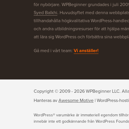
för nybörjare. WPBeginner grundades i juli 200
Syed Balkhi
. Huvudsyftet med denna webbplats 
tillhandahålla högkvalitativa WordPress-handle
och andra utbildningsresurser för att hjälpa mä
att lära sig WordPress och förbättra sina webbpl
Gå med i vårt team:
Vi anställer!
Copyright © 2009 - 2026 WPBeginner LLC. Alla r
Hanteras av
Awesome Motive
|
WordPress-host
WordPress® varumärke är immateriell egendom tillhö
innebär inte ett godkännande från WordPress Foundatio