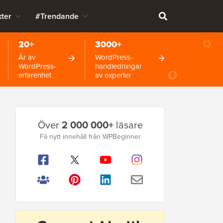
ter
#Trendande
20+
3000+
År av
WordPress-
WordPress-
handledningar
erfarenhet
av experter
Primär
Över
2 000 000+
läsare
sidofält
Få nytt innehåll från WPBeginner