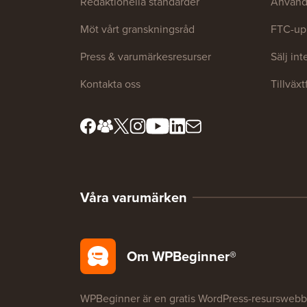
Redaktionella standarder
Använda
Möt vårt granskningsråd
FTC-up
Press & varumärkesresurser
Sälj in
Kontakta oss
Tillväx
Våra varumärken
Om WPBeginner®
WPBeginner är en gratis WordPress-resurswebb