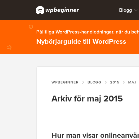
Blogg
Pålitliga WordPress-handledningar, när du b
Nybörjarguide till WordPress
WPBEGINNER
BLOGG
2015
MAJ
Arkiv för maj 2015
Hur man visar onlineanvän