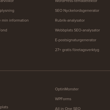
rvillkor
WordPress-temadetektor
plysning
SEO Nyckelordsgenerator
te min information
Rubrik-analysator
tfond
Webbplats SEO-analysator
E-postsignaturgenerator
27+ gratis företagsverktyg
OptinMonster
WPForms
plats
All in One SEO