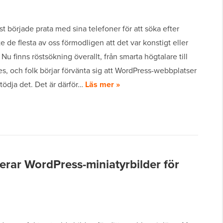
rst började prata med sina telefoner för att söka efter
te de flesta av oss förmodligen att det var konstigt eller
. Nu finns röstsökning överallt, från smarta högtalare till
, och folk börjar förvänta sig att WordPress-webbplatser
tödja det. Det är därför…
Läs mer »
rar WordPress-miniatyrbilder för