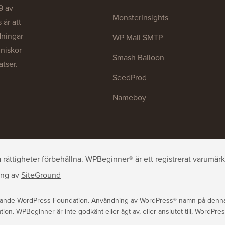
9 av
MonsterInsights
är att
dningar
WP Mail SMTP
nniskor
Smash Balloon
atser.
SeedProd
Nameboy
ättigheter förbehållna. WPBeginner® är ett registrerat varumärk
ing
av
SiteGround
rande WordPress Foundation. Användning av WordPress® namn på denna w
n. WPBeginner är inte godkänt eller ägt av, eller anslutet till, WordPre