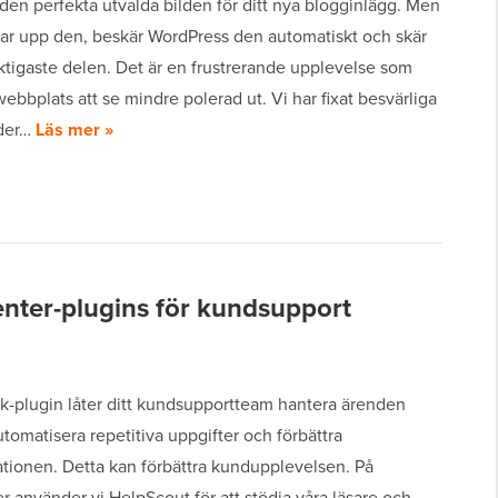
den perfekta utvalda bilden för ditt nya blogginlägg. Men
dar upp den, beskär WordPress den automatiskt och skär
ktigaste delen. Det är en frustrerande upplevelse som
webbplats att se mindre polerad ut. Vi har fixat besvärliga
lder…
Läs mer »
enter-plugins för kundsupport
k-plugin låter ditt kundsupportteam hantera ärenden
automatisera repetitiva uppgifter och förbättra
ionen. Detta kan förbättra kundupplevelsen. På
 använder vi HelpScout för att stödja våra läsare och