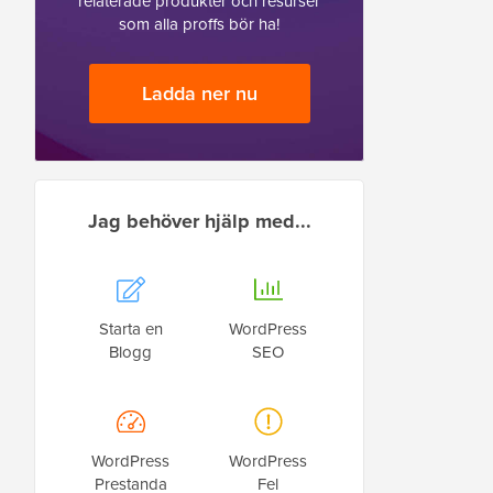
relaterade produkter och resurser
som alla proffs bör ha!
Ladda ner nu
Jag behöver hjälp med...
Starta en
WordPress
Blogg
SEO
WordPress
WordPress
Prestanda
Fel