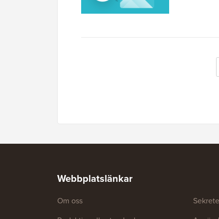
Webbplatslänkar
Om oss
Sekrete