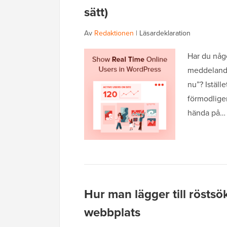
sätt)
Av
Redaktionen
|
Läsardeklaration
Har du någo
meddelande 
nu”? Iställ
förmodligen
hända på
Hur man lägger till röstsö
webbplats