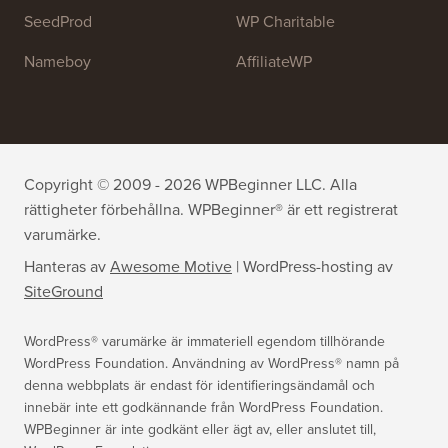
SeedProd
WP Charitable
Nameboy
AffiliateWP
Copyright © 2009 - 2026 WPBeginner LLC. Alla
rättigheter förbehållna. WPBeginner® är ett registrerat
varumärke.
Hanteras av
Awesome Motive
|
WordPress-hosting
av
SiteGround
WordPress® varumärke är immateriell egendom tillhörande
WordPress Foundation. Användning av WordPress® namn på
denna webbplats är endast för identifieringsändamål och
innebär inte ett godkännande från WordPress Foundation.
WPBeginner är inte godkänt eller ägt av, eller anslutet till,