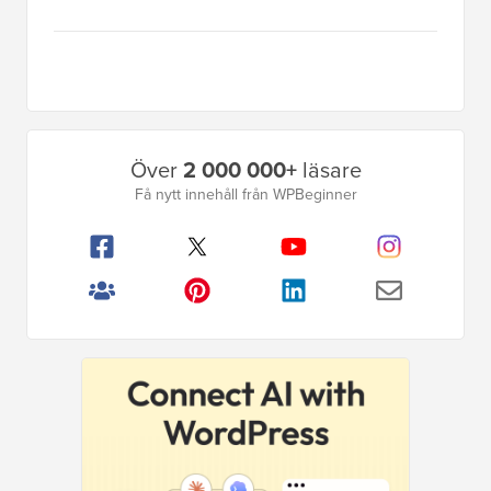
Primär
Över
2 000 000+
läsare
sidofält
Få nytt innehåll från WPBeginner