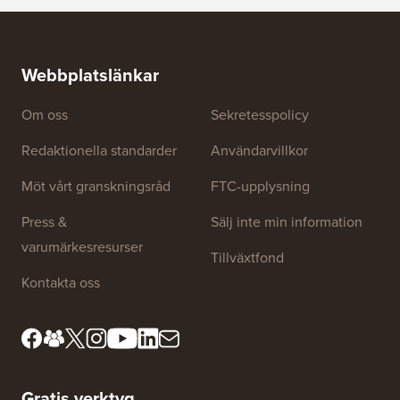
Webbplatslänkar
Om oss
Sekretesspolicy
Redaktionella standarder
Användarvillkor
Möt vårt granskningsråd
FTC-upplysning
Press &
Sälj inte min information
varumärkesresurser
Tillväxtfond
Kontakta oss
Gratis verktyg