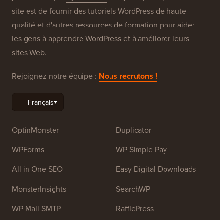
À propos de WPBeginner®
WPBeginner est un site de ressources WordPress
gratuit pour les débutants. WPBeginner a été fondé en
juillet 2009 par
Syed Balkhi
. L'objectif principal de ce
site est de fournir des tutoriels WordPress de haute
qualité et d'autres ressources de formation pour aider
les gens à apprendre WordPress et à améliorer leurs
sites Web.
Rejoignez notre équipe :
Nous recrutons !
OptinMonster
Duplicator
WPForms
WP Simple Pay