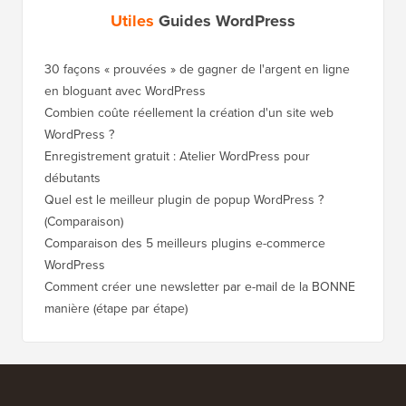
Utiles
Guides WordPress
30 façons « prouvées » de gagner de l'argent en ligne
Comment
en bloguant avec WordPress
WordPre
Combien coûte réellement la création d'un site web
Comment
WordPress ?
nouveau
Enregistrement gratuit : Atelier WordPress pour
Comment
débutants
de clas
Quel est le meilleur plugin de popup WordPress ?
Comment
(Comparaison)
(étape p
Comparaison des 5 meilleurs plugins e-commerce
Comment
WordPress
WordPr
Comment créer une newsletter par e-mail de la BONNE
Comment
manière (étape par étape)
héberge