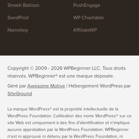
All in One SEO
Easy Digital Downloads
MonsterInsights
SearchWP
WP Mail SMTP
RafflePress
Smash Balloon
PushEngage
SeedProd
WP Charitable
Nameboy
AffiliateWP
Copyright © 2009 - 2026 WPBeginner LLC. Tous droits
réservés. WPBeginner® est une marque déposée.
Géré par
Awesome Motive
|
Hébergement WordPress
par
SiteGround