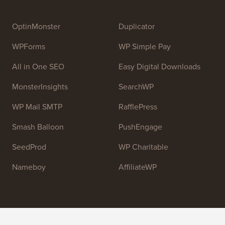
OptinMonster
Duplicator
WPForms
WP Simple Pay
All in One SEO
Easy Digital Downloads
MonsterInsights
SearchWP
WP Mail SMTP
RafflePress
Smash Balloon
PushEngage
SeedProd
WP Charitable
Nameboy
AffiliateWP