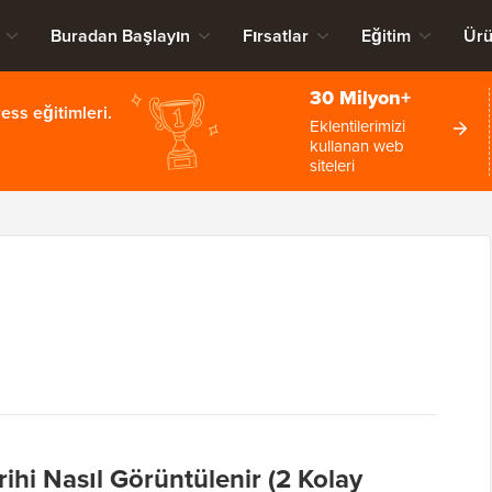
Buradan Başlayın
Fırsatlar
Eğitim
Ürü
30 Milyon+
ss eğitimleri.
Eklentilerimizi
kullanan web
siteleri
hi Nasıl Görüntülenir (2 Kolay