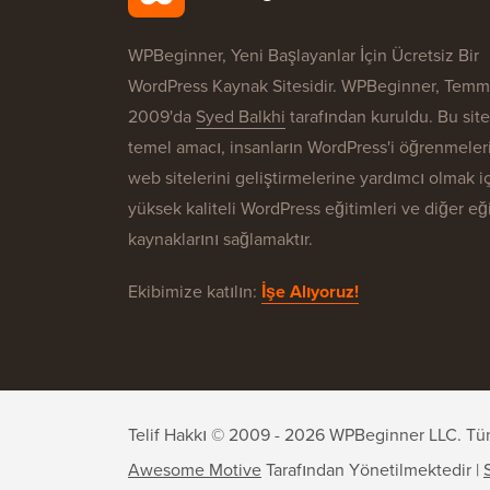
WPBeginner, Yeni Başlayanlar İçin Ücretsiz Bir
WordPress Kaynak Sitesidir. WPBeginner, Tem
2009'da
Syed Balkhi
tarafından kuruldu. Bu sit
temel amacı, insanların WordPress'i öğrenmeler
web sitelerini geliştirmelerine yardımcı olmak i
yüksek kaliteli WordPress eğitimleri ve diğer eğ
kaynaklarını sağlamaktır.
Ekibimize katılın:
İşe Alıyoruz!
Telif Hakkı © 2009 - 2026 WPBeginner LLC. Tüm Ha
Awesome Motive
Tarafından Yönetilmektedir |