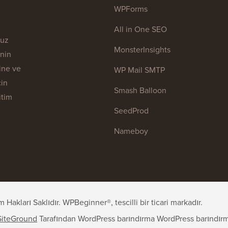
WPForms
All in One SEO
muz
MonsterInsights
enin
ine ve
WP Mail SMTP
çin
Smash Balloon
itim
SeedProd
Nameboy
kları Saklıdır. WPBeginner®, tescilli bir ticari markadır.
SiteGround
Tarafından WordPress barındırma
WordPress barındır