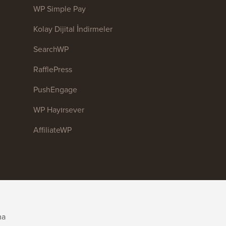
WP Simple Pay
Kolay Dijital İndirmeler
SearchWP
RafflePress
PushEngage
WP Hayırsever
AffiliateWP
ma