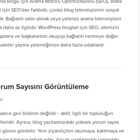
ess blogu için Arama Motoru Optimizasyonu (SEO), statik
i için SEO'dan farklıdır, çünkü blog teknolojisinin sosyal
ır. Bağlantı satın almak veya yetersiz arama teknolojisini
 daha az ilgilidir. WordPress blogları için SEO, sitenizin
yapısına ve başkalarının okuyup bağlantı vermeye değer
kaleler yazma yeteneğinize daha fazla odaklanır.
orum Sayısını Görüntüleme
sı
ece geri bildirim değildir - aktif, ilgili bir topluluğun
lleridir. Ayrıca, blog yazılarınızdaki yüksek yorum sayısı
t görevi görebilir. Yeni ziyaretçileri okumaya, katılmaya ve
üre kalmaya teşvik eder. Ancak yazılarınızın yanındaki