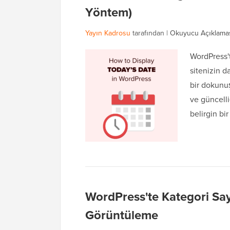
Yöntem)
Yayın Kadrosu
tarafından |
Okuyucu Açıklama
WordPress'
sitenizin 
bir dokunuş
ve güncelli
belirgin bi
WordPress'te Kategori Sayf
Görüntüleme