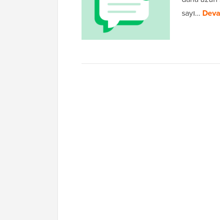
sayı…
Deva