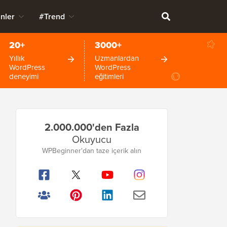
nler
#Trend
20+
3000+
Yıllık
Uzmanlardan
WordPress
WordPress
deneyimi
eğitimleri
Birincil
2.000.000'den Fazla
Kenar
Okuyucu
Çubuğu
WPBeginner'dan taze içerik alın