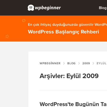
Blog
En çok ihtiyaç duyduğunuzda güvenilir WordPre
WordPress Başlangıç Rehberi
WPBEGINNER
BLOG
2009
EYLÜL
Arşivler: Eylül 2009
WordPress'te Bugünün Tari