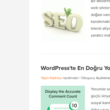
Bir WordPr
web siteler
doğası vard
kandırmakla
teknik alt
yaratıcı ma
WordPress'te En Doğru Y
Yayın Kadrosu
tarafından |
Okuyucu Açıklama
Yorumlar sad
güçlü sinya
sosyal kanı
daha uzun s