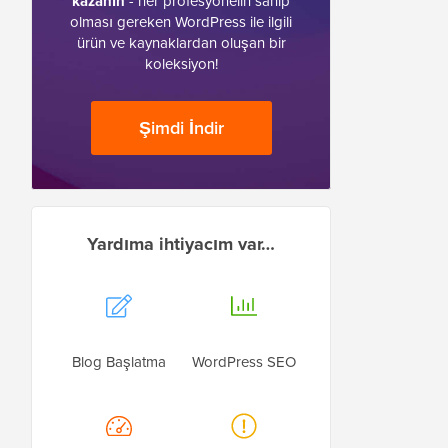
kazanın
- her profesyonelin sahip
olması gereken WordPress ile ilgili
ürün ve kaynaklardan oluşan bir
koleksiyon!
Şimdi İndir
Yardıma ihtiyacım var…
Blog Başlatma
WordPress SEO