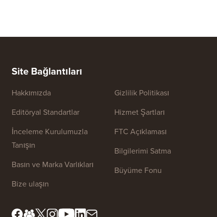
Site Bağlantıları
Hakkımızda
Gizlilik Politikası
Editöryal Standartlar
Hizmet Şartları
İnceleme Kurulumuzla
FTC Açıklaması
Tanışın
Bilgilerimi Satma
Basın ve Marka Varlıkları
Büyüme Fonu
Bize ulaşın