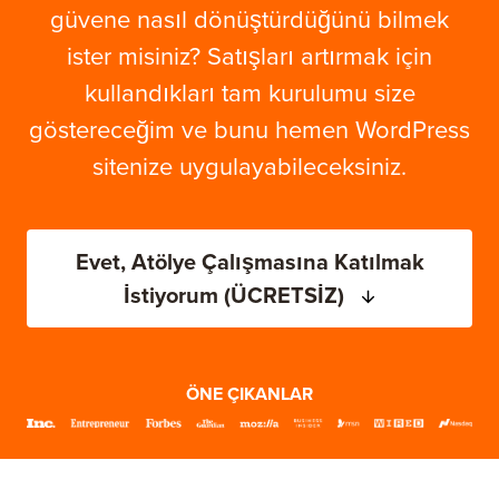
güvene nasıl dönüştürdüğünü bilmek
ister misiniz? Satışları artırmak için
kullandıkları tam kurulumu size
göstereceğim ve bunu hemen WordPress
sitenize uygulayabileceksiniz.
Evet, Atölye Çalışmasına Katılmak
İstiyorum (ÜCRETSİZ)
ÖNE ÇIKANLAR