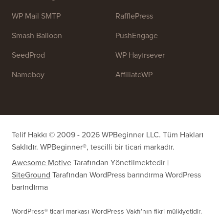
WP Mail SMTP
RafflePress
Smash Balloon
PushEngage
SeedProd
WP Hayırsever
Nameboy
AffiliateWP
Telif Hakkı © 2009 - 2026 WPBeginner LLC. Tüm Hakları
Saklıdır. WPBeginner®, tescilli bir ticari markadır.
Awesome Motive
Tarafından Yönetilmektedir |
SiteGround
Tarafından WordPress barındırma
WordPress
barındırma
WordPress® ticari markası WordPress Vakfı'nın fikri mülkiyetidir.