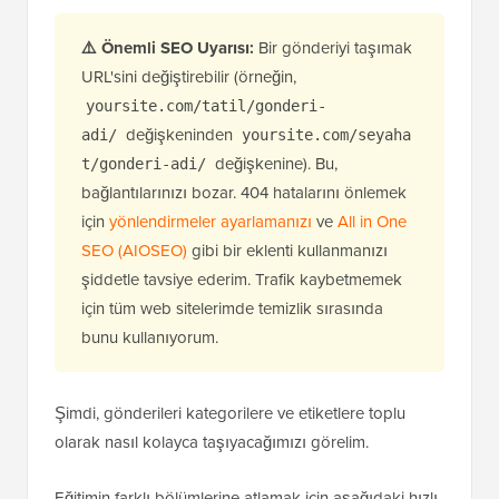
⚠️ Önemli SEO Uyarısı:
Bir gönderiyi taşımak
URL'sini değiştirebilir (örneğin,
yoursite.com/tatil/gonderi-
değişkeninden
adi/
yoursite.com/seyaha
değişkenine). Bu,
t/gonderi-adi/
bağlantılarınızı bozar. 404 hatalarını önlemek
için
yönlendirmeler ayarlamanızı
ve
All in One
SEO (AIOSEO)
gibi bir eklenti kullanmanızı
şiddetle tavsiye ederim. Trafik kaybetmemek
için tüm web sitelerimde temizlik sırasında
bunu kullanıyorum.
Şimdi, gönderileri kategorilere ve etiketlere toplu
olarak nasıl kolayca taşıyacağımızı görelim.
Eğitimin farklı bölümlerine atlamak için aşağıdaki hızlı