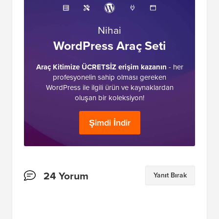
Nihai
WordPress Araç Seti
Araç Kitimize ÜCRETSİZ erişim kazanın
- her
profesyonelin sahip olması gereken
WordPress ile ilgili ürün ve kaynaklardan
oluşan bir koleksiyon!
Şimdi İndir
Okuyucu
24 Yorum
Yanıt Bırak
Etkileşimleri