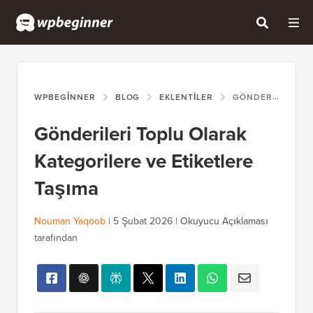
WPBEGINNER
BLOG
EKLENTILER
GÖNDERILERI TOPLU OLARAK KATEGORILERE VE ETIKETLERE TAŞIMA
Gönderileri Toplu Olarak
Kategorilere ve Etiketlere
Taşıma
Nouman Yaqoob
|
5 Şubat 2026
|
Okuyucu Açıklaması
tarafından