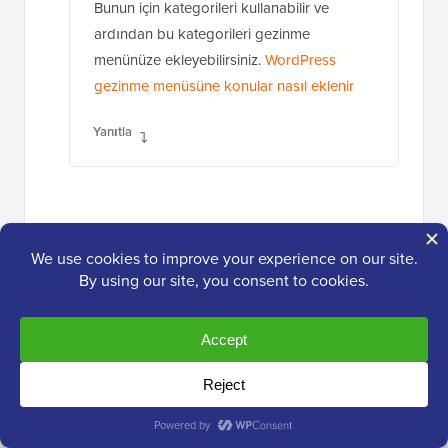
Bunun için kategorileri kullanabilir ve
ardından bu kategorileri gezinme
menünüze ekleyebilirsiniz.
WordPress
gezinme menüsüne konular nasıl eklenir
Yanıtla
francisca
30 Mayıs 2016, 13:39
Sorunumu az önce çözdün. Sen harikasın.
Aslında sitemin nişini haber blogundan en iyi
affiliate pazarlama ve ürün incelemelerine
değiştirmeye çalışıyordum, ancak tüm haber