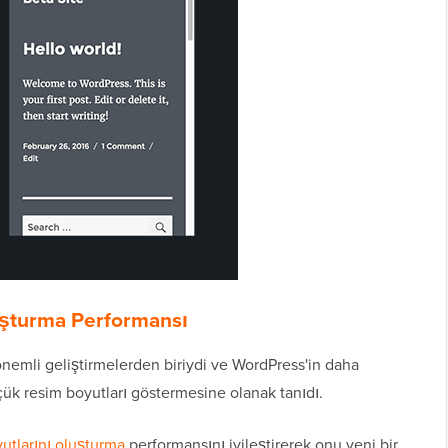
uşturma Performansı
 önemli geliştirmelerden biriydi ve WordPress'in daha
çük resim boyutları göstermesine olanak tanıdı.
utlarını oluşturma
performansını iyileştirerek onu yeni bir