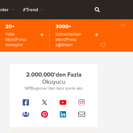
nler
#Trend
20+
3000+
Yıllık
Uzmanlardan
WordPress
WordPress
deneyimi
eğitimleri
Birincil
2.000.000'den Fazla
Kenar
Okuyucu
Çubuğu
WPBeginner'dan taze içerik alın