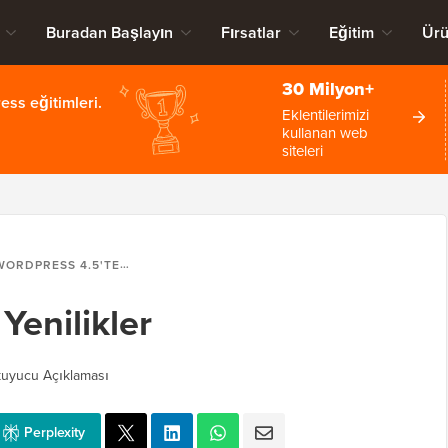
Buradan Başlayın
Fırsatlar
Eğitim
Ürü
30 Milyon+
ss eğitimleri.
Eklentilerimizi
kullanan web
siteleri
ORDPRESS 4.5'TE YENILIKLER
Yenilikler
uyucu Açıklaması
Perplexity