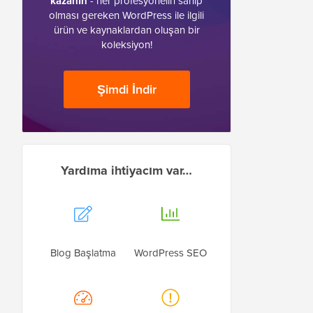
kazanın
- her profesyonelin sahip
olması gereken WordPress ile ilgili
ürün ve kaynaklardan oluşan bir
koleksiyon!
Şimdi İndir
Yardıma ihtiyacım var…
Blog Başlatma
WordPress SEO