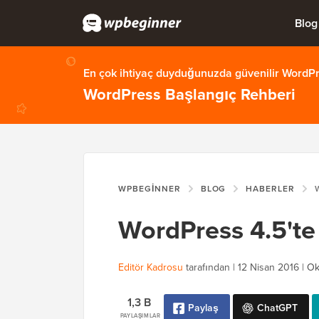
Blog
En çok ihtiyaç duyduğunuzda güvenilir WordPre
WordPress Başlangıç Rehberi
WPBEGINNER
BLOG
HABERLER
W
WordPress 4.5'te 
Editör Kadrosu
tarafından |
12 Nisan 2016
|
Ok
1,3 B
Paylaş
ChatGPT
PAYLAŞIMLAR