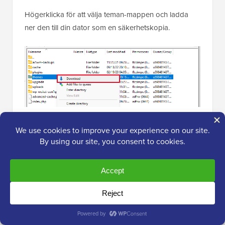
Högerklicka för att välja teman-mappen och ladda
ner den till din dator som en säkerhetskopia.
Därefter måste du ta bort teman-mappen från din
webbplats. När den är borttagen, fortsätt och skapa
en ny teman-mapp.
Din nya teman-mapp kommer att vara helt tom, vilket
innebär att du inte har några WordPress-teman
installerade för tillfället.