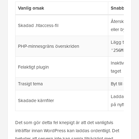
Vanlig orsak
Snabbfix
Återskapa vi
Skadad .htaccess-fil
eller byt namn
Lägg till
defi
PHP-minnesgräns överskriden
i w
'256M');
Inaktivera alla
Felaktigt plugin
taget
Trasigt tema
Byt till ett s
Ladda upp /wp
Skadade kärnfiler
på nytt från e
Det som gör detta fel knepigt är att det vanligtvis
inträffar innan WordPress kan laddas ordentligt. Det
betyder att servern inte kan samla tillräckligt med