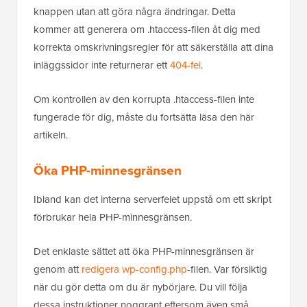
knappen utan att göra några ändringar. Detta
kommer att generera om .htaccess-filen åt dig med
korrekta omskrivningsregler för att säkerställa att dina
inläggssidor inte returnerar ett
404-fel
.
Om kontrollen av den korrupta .htaccess-filen inte
fungerade för dig, måste du fortsätta läsa den här
artikeln.
Öka PHP-minnesgränsen
Ibland kan det interna serverfelet uppstå om ett skript
förbrukar hela PHP-minnesgränsen.
Det enklaste sättet att öka PHP-minnesgränsen är
genom att
redigera wp-config.php
-filen. Var försiktig
när du gör detta om du är nybörjare. Du vill följa
dessa instruktioner noggrant eftersom även små