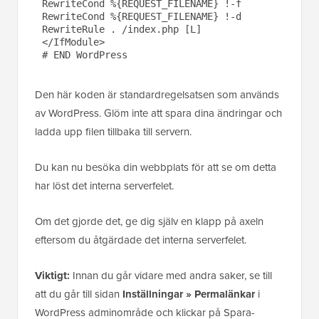
RewriteCond %{REQUEST_FILENAME} !-f

RewriteCond %{REQUEST_FILENAME} !-d

RewriteRule . /index.php [L]

</IfModule>

Den här koden är standardregelsatsen som används
av WordPress. Glöm inte att spara dina ändringar och
ladda upp filen tillbaka till servern.
Du kan nu besöka din webbplats för att se om detta
har löst det interna serverfelet.
Om det gjorde det, ge dig själv en klapp på axeln
eftersom du åtgärdade det interna serverfelet.
Viktigt:
Innan du går vidare med andra saker, se till
att du går till sidan
Inställningar » Permalänkar
i
WordPress adminområde och klickar på Spara-