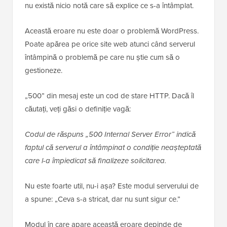
nu există nicio notă care să explice ce s-a întâmplat.
Această eroare nu este doar o problemă WordPress.
Poate apărea pe orice site web atunci când serverul
întâmpină o problemă pe care nu știe cum să o
gestioneze.
„500” din mesaj este un cod de stare HTTP. Dacă îl
căutați, veți găsi o definiție vagă:
Codul de răspuns „500 Internal Server Error” indică
faptul că serverul a întâmpinat o condiție neașteptată
care l-a împiedicat să finalizeze solicitarea.
Nu este foarte util, nu-i așa? Este modul serverului de
a spune: „Ceva s-a stricat, dar nu sunt sigur ce.”
Modul în care apare această eroare depinde de