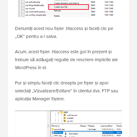
Denumiți acest nou fișier .htaccess și faceți clic pe
„OK” pentru a-l salva.
Acum, acest fișier .htaccess este gol în prezent și
trebuie să adăugați regulile de rescriere implicite ale
WordPress în el.
Pur și simplu faceți clic dreapta pe fișier și apoi
selectați „Vizualizare/Editare” în clientul dvs. FTP sau
aplicația Manager fișiere.