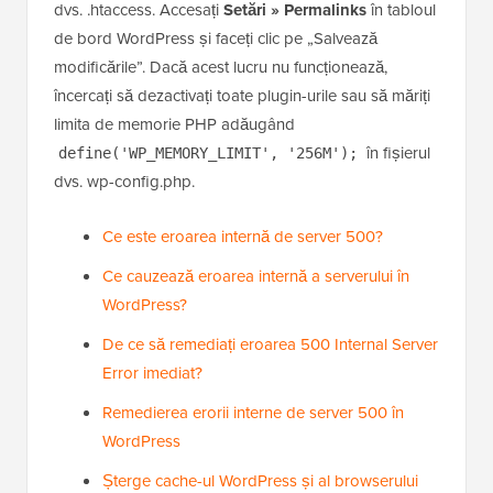
dvs. .htaccess. Accesați
Setări » Permalinks
în tabloul
de bord WordPress și faceți clic pe „Salvează
modificările”. Dacă acest lucru nu funcționează,
încercați să dezactivați toate plugin-urile sau să măriți
limita de memorie PHP adăugând
în fișierul
define('WP_MEMORY_LIMIT', '256M');
dvs. wp-config.php.
Ce este eroarea internă de server 500?
Ce cauzează eroarea internă a serverului în
WordPress?
De ce să remediați eroarea 500 Internal Server
Error imediat?
Remedierea erorii interne de server 500 în
WordPress
Șterge cache-ul WordPress și al browserului