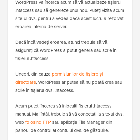
WordPress va încerca acum să vă actualizeze fișierul
.htaccess sau să genereze unul nou. Puteți vizita acum
site-ul dvs. pentru a vedea dacă acest lucru a rezolvat
eroarea internă de server.
Dacă încă vedeți eroarea, atunci trebuie să vă
asigurați că WordPress a putut genera sau scrie în
fișierul .htaccess.
Uneori, din cauza
permisiunilor de fișiere și
directoare
, WordPress ar putea să nu poată crea sau
scrie în fișierul dvs. .htaccess.
Acum puteți încerca să înlocuiți fișierul .htaccess
manual. Mai întâi, trebuie să vă conectați la site-ul dvs.
web
folosind FTP
sau aplicația File Manager din
panoul de control al contului dvs. de găzduire.