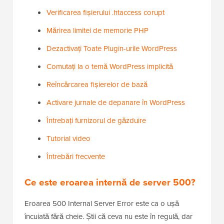
Verificarea fișierului .htaccess corupt
Mărirea limitei de memorie PHP
Dezactivați Toate Plugin-urile WordPress
Comutați la o temă WordPress implicită
Reîncărcarea fișierelor de bază
Activare jurnale de depanare în WordPress
Întrebați furnizorul de găzduire
Tutorial video
Întrebări frecvente
Ce este eroarea internă de server 500?
Eroarea 500 Internal Server Error este ca o ușă
încuiată fără cheie. Știi că ceva nu este în regulă, dar