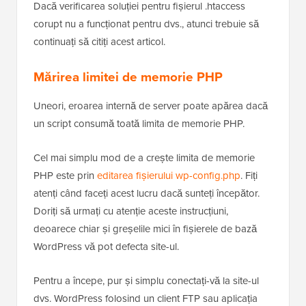
Dacă verificarea soluției pentru fișierul .htaccess
corupt nu a funcționat pentru dvs., atunci trebuie să
continuați să citiți acest articol.
Mărirea limitei de memorie PHP
Uneori, eroarea internă de server poate apărea dacă
un script consumă toată limita de memorie PHP.
Cel mai simplu mod de a crește limita de memorie
PHP este prin
editarea fișierului wp-config.php
. Fiți
atenți când faceți acest lucru dacă sunteți începător.
Doriți să urmați cu atenție aceste instrucțiuni,
deoarece chiar și greșelile mici în fișierele de bază
WordPress vă pot defecta site-ul.
Pentru a începe, pur și simplu conectați-vă la site-ul
dvs. WordPress folosind un client FTP sau aplicația