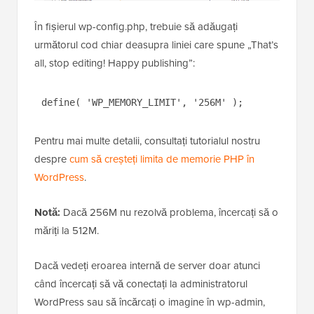
În fișierul wp-config.php, trebuie să adăugați
următorul cod chiar deasupra liniei care spune „That’s
all, stop editing! Happy publishing”:
define( 'WP_MEMORY_LIMIT', '256M' );
Pentru mai multe detalii, consultați tutorialul nostru
despre
cum să creșteți limita de memorie PHP în
WordPress
.
Notă:
Dacă 256M nu rezolvă problema, încercați să o
măriți la 512M.
Dacă vedeți eroarea internă de server doar atunci
când încercați să vă conectați la administratorul
WordPress sau să încărcați o imagine în wp-admin,