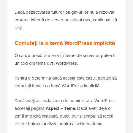
Dacă dezactivarea tuturor plugin-urilor nu a rezolvat
eroarea internă de server pe site-ul dvs., continuați să
citiți.
Comutați la o temă WordPress implicită
O cauză posibilă a erorii interne de server ar putea fi
un cod din tema dvs. WordPress.
Pentru a determina dacă acesta este cazul, trebuie să
comutați tema la o temă WordPress implicită.
Dacă aveți acces la zona de administrare WordPress,
accesați pagina
Aspect » Teme
. Dacă aveți deja o
temă implicită instalată, puteți pur și simplu să faceți
clic pe butonul Activați pentru a schimba tema.