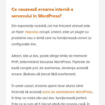
Ce cauzează eroarea internă a
serverului în WordPress?
Din experiența noastră, cel mai frecvent vinovat este
un fișier
.htaccess
corupt. Uneori, este un plugin cu
probleme sau o temă care nu funcționează corect cu
configurația dvs.
Alteori, site-ul dvs. poate atinge limita de memorie
PHP, determinând blocarea WordPress. Fișierele de
bază corupte pot, de asemenea, declanșa această
eroare, lăsându-vă blocat fără avertisment.
În unele cazuri, eroarea apare doar atunci când
încercați să accesați
zona de administrare WordPress
,
în timp ce restul site-ului dvs. funcționează perfect.
Este ca și cum ați fi blocat afară din propria casă, în