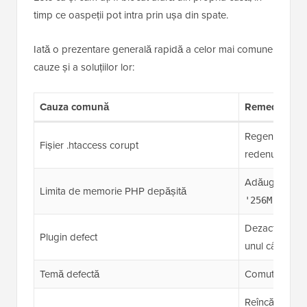
timp ce oaspeții pot intra prin ușa din spate.
Iată o prezentare generală rapidă a celor mai comune
cauze și a soluțiilor lor:
Cauza comună
Remediere ra
Regenerați pr
Fișier .htaccess corupt
redenumiți pr
Adăugați
def
Limita de memorie PHP depășită
în 
'256M');
Dezactivați toa
Plugin defect
unul câte unul
Temă defectă
Comutați la o
Reîncărcați /w