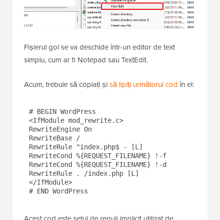
Fișierul gol se va deschide într-un editor de text
simplu, cum ar fi Notepad sau TextEdit.
Acum, trebuie să copiați și
să lipiți următorul cod
în el:
# BEGIN WordPress

<IfModule mod_rewrite.c>

RewriteEngine On

RewriteBase /

RewriteRule ^index.php$ - [L]

RewriteCond %{REQUEST_FILENAME} !-f

RewriteCond %{REQUEST_FILENAME} !-d

RewriteRule . /index.php [L]

</IfModule>

Acest cod este setul de reguli implicit utilizat de