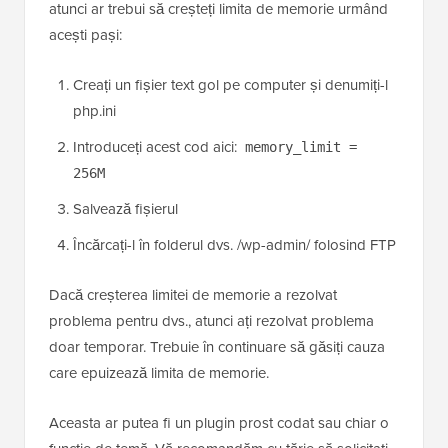
atunci ar trebui să creșteți limita de memorie urmând
acești pași:
Creați un fișier text gol pe computer și denumiți-l
php.ini
Introduceți acest cod aici:
memory_limit =
256M
Salvează fișierul
Încărcați-l în folderul dvs. /wp-admin/ folosind FTP
Dacă creșterea limitei de memorie a rezolvat
problema pentru dvs., atunci ați rezolvat problema
doar temporar. Trebuie în continuare să găsiți cauza
care epuizează limita de memorie.
Aceasta ar putea fi un plugin prost codat sau chiar o