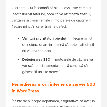
O eroare 500 înseamnă că site-ul dvs. este complet
inaccesibil vizitatorilor, ceea ce vă afectează traficul,
vânzările și clasamentele în motoarele de căutare în
fiecare minut în care rămâne defect.
Venituri și vizitatori pierduți
— fiecare minut
de nefuncționare înseamnă că potențialii clienți
nu vă pot contacta.
Deteriorarea SEO
— motoarele de căutare vă
vor scădea clasamentele dacă continuă să
găsească un site defect/
Remedierea erorii interne de server 500
în WordPress
Înainte de a începe depanarea, asigurați-vă că aveți la