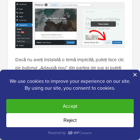
Dacă nu aveți instalată o temă implicită, puteți face clic
pe butonul „Adaugă nou” din partea de sus și puteți
instala o temă implicită (Twenty Twenty-Five, Twenty
Twenty-Four și așa mai departe).
Dacă nu aveți acces la zona de administrare
WordPress, puteți comuta în continuare la o temă
implicită.
Pur și simplu conectați-vă la site-ul dvs. WordPress
folosind un client FTP și navigați la folderul /wp-