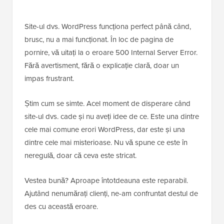
Site-ul dvs. WordPress funcționa perfect până când,
brusc, nu a mai funcționat. În loc de pagina de
pornire, vă uitați la o eroare 500 Internal Server Error.
Fără avertisment, fără o explicație clară, doar un
impas frustrant.
Știm cum se simte. Acel moment de disperare când
site-ul dvs. cade și nu aveți idee de ce. Este una dintre
cele mai comune erori WordPress, dar este și una
dintre cele mai misterioase. Nu vă spune ce este în
neregulă, doar că ceva este stricat.
Vestea bună? Aproape întotdeauna este reparabil.
Ajutând nenumărați clienți, ne-am confruntat destul de
des cu această eroare.