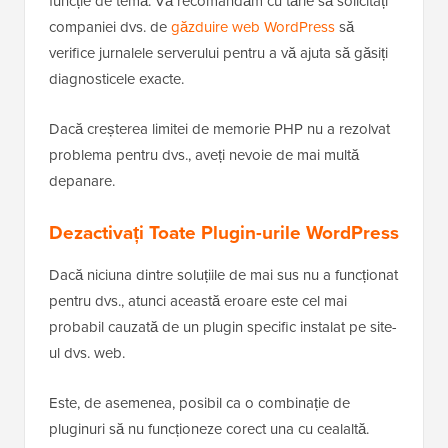
funcție de temă. Vă recomandăm cu tărie să solicitați
companiei dvs. de
găzduire web WordPress
să
verifice jurnalele serverului pentru a vă ajuta să găsiți
diagnosticele exacte.
Dacă creșterea limitei de memorie PHP nu a rezolvat
problema pentru dvs., aveți nevoie de mai multă
depanare.
Dezactivați Toate Plugin-urile WordPress
Dacă niciuna dintre soluțiile de mai sus nu a funcționat
pentru dvs., atunci această eroare este cel mai
probabil cauzată de un plugin specific instalat pe site-
ul dvs. web.
Este, de asemenea, posibil ca o combinație de
pluginuri să nu funcționeze corect una cu cealaltă.