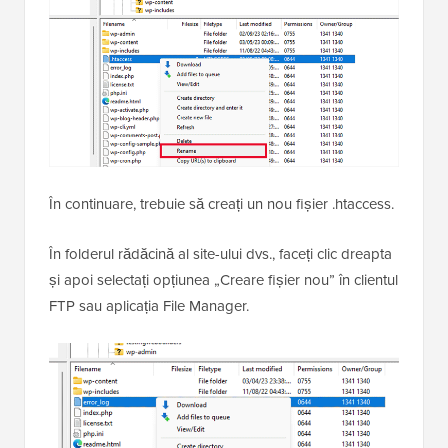
În continuare, trebuie să creați un nou fișier .htaccess.
În folderul rădăcină al site-ului dvs., faceți clic dreapta
și apoi selectați opțiunea „Creare fișier nou” în clientul
FTP sau aplicația File Manager.