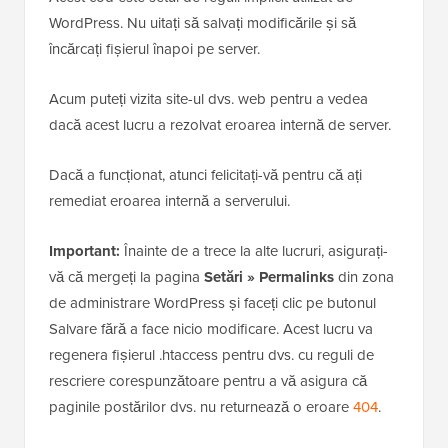
WordPress. Nu uitați să salvați modificările și să
încărcați fișierul înapoi pe server.
Acum puteți vizita site-ul dvs. web pentru a vedea
dacă acest lucru a rezolvat eroarea internă de server.
Dacă a funcționat, atunci felicitați-vă pentru că ați
remediat eroarea internă a serverului.
Important:
Înainte de a trece la alte lucruri, asigurați-
vă că mergeți la pagina
Setări » Permalinks
din zona
de administrare WordPress și faceți clic pe butonul
Salvare fără a face nicio modificare. Acest lucru va
regenera fișierul .htaccess pentru dvs. cu reguli de
rescriere corespunzătoare pentru a vă asigura că
paginile postărilor dvs. nu returnează o eroare
404
.