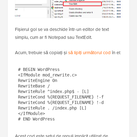
Fișierul gol se va deschide într-un editor de text
simplu, cum ar fi Notepad sau TextEdit.
Acum, trebuie să copiați și
să lipiți următorul cod
în el:
# BEGIN WordPress

<IfModule mod_rewrite.c>

RewriteEngine On

RewriteBase /

RewriteRule ^index.php$ - [L]

RewriteCond %{REQUEST_FILENAME} !-f

RewriteCond %{REQUEST_FILENAME} !-d

RewriteRule . /index.php [L]

</IfModule>

Acest cod este setul de reguli implicit utilizat de