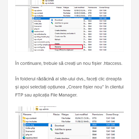
În continuare, trebuie să creați un nou fișier .htaccess.
În folderul rădăcină al site-ului dvs., faceți clic dreapta
și apoi selectați opțiunea „Creare fișier nou” în clientul
FTP sau aplicația File Manager.