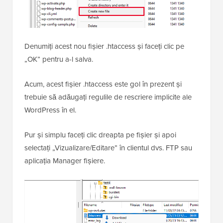
Denumiți acest nou fișier .htaccess și faceți clic pe
„OK” pentru a-l salva.
Acum, acest fișier .htaccess este gol în prezent și
trebuie să adăugați regulile de rescriere implicite ale
WordPress în el.
Pur și simplu faceți clic dreapta pe fișier și apoi
selectați „Vizualizare/Editare” în clientul dvs. FTP sau
aplicația Manager fișiere.