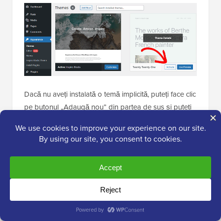
Dacă nu aveți instalată o temă implicită, puteți face clic
pe butonul „Adaugă nou” din partea de sus și puteți
instala o temă implicită (Twenty Twenty-Five, Twenty
Twenty-Four și așa mai departe).
Dacă nu aveți acces la zona de administrare
WordPress, puteți comuta în continuare la o temă
implicită.
Pur și simplu conectați-vă la site-ul dvs. WordPress
folosind un client FTP și navigați la folderul /wp-