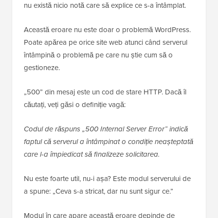
nu există nicio notă care să explice ce s-a întâmplat.
Această eroare nu este doar o problemă WordPress.
Poate apărea pe orice site web atunci când serverul
întâmpină o problemă pe care nu știe cum să o
gestioneze.
„500” din mesaj este un cod de stare HTTP. Dacă îl
căutați, veți găsi o definiție vagă:
Codul de răspuns „500 Internal Server Error” indică
faptul că serverul a întâmpinat o condiție neașteptată
care l-a împiedicat să finalizeze solicitarea.
Nu este foarte util, nu-i așa? Este modul serverului de
a spune: „Ceva s-a stricat, dar nu sunt sigur ce.”
Modul în care apare această eroare depinde de