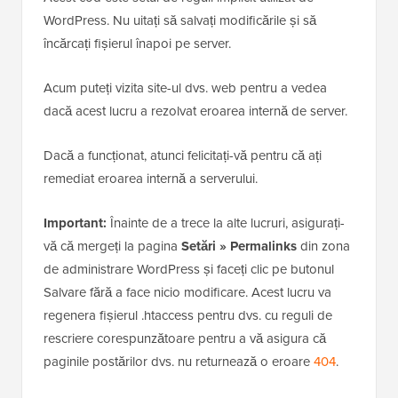
WordPress. Nu uitați să salvați modificările și să
încărcați fișierul înapoi pe server.
Acum puteți vizita site-ul dvs. web pentru a vedea
dacă acest lucru a rezolvat eroarea internă de server.
Dacă a funcționat, atunci felicitați-vă pentru că ați
remediat eroarea internă a serverului.
Important:
Înainte de a trece la alte lucruri, asigurați-
vă că mergeți la pagina
Setări » Permalinks
din zona
de administrare WordPress și faceți clic pe butonul
Salvare fără a face nicio modificare. Acest lucru va
regenera fișierul .htaccess pentru dvs. cu reguli de
rescriere corespunzătoare pentru a vă asigura că
paginile postărilor dvs. nu returnează o eroare
404
.