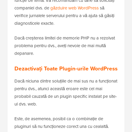
funcție de temă. Vă recomandăm cu tărie să solicitați
companiei dvs. de
găzduire web WordPress
să
verifice jurnalele serverului pentru a vă ajuta să găsiți
diagnosticele exacte.
Dacă creșterea limitei de memorie PHP nu a rezolvat
problema pentru dvs., aveți nevoie de mai multă
depanare.
Dezactivați Toate Plugin-urile WordPress
Dacă niciuna dintre soluțiile de mai sus nu a funcționat
pentru dvs., atunci această eroare este cel mai
probabil cauzată de un plugin specific instalat pe site-
ul dvs. web.
Este, de asemenea, posibil ca o combinație de
pluginuri să nu funcționeze corect una cu cealaltă.