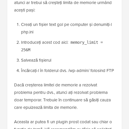
atunci ar trebui să creșteți limita de memorie urmând
acești pași:
Creați un fișier text gol pe computer și denumiți-l
php.ini
Introduceți acest cod aici:
memory_limit =
256M
Salvează fișierul
Încărcați-l în folderul dvs. /wp-admin/ folosind FTP
Dacă creșterea limitei de memorie a rezolvat
problema pentru dvs., atunci ați rezolvat problema
doar temporar. Trebuie în continuare să găsiți cauza
care epuizează limita de memorie.
Aceasta ar putea fi un plugin prost codat sau chiar o