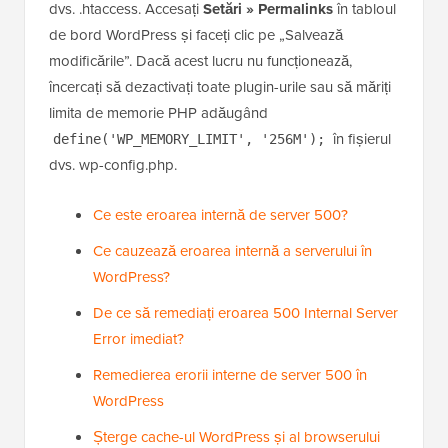
dvs. .htaccess. Accesați
Setări » Permalinks
în tabloul
de bord WordPress și faceți clic pe „Salvează
modificările”. Dacă acest lucru nu funcționează,
încercați să dezactivați toate plugin-urile sau să măriți
limita de memorie PHP adăugând
în fișierul
define('WP_MEMORY_LIMIT', '256M');
dvs. wp-config.php.
Ce este eroarea internă de server 500?
Ce cauzează eroarea internă a serverului în
WordPress?
De ce să remediați eroarea 500 Internal Server
Error imediat?
Remedierea erorii interne de server 500 în
WordPress
Șterge cache-ul WordPress și al browserului