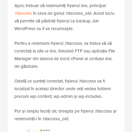
Apoi, trebuie să redenumiți fișierul dvs. principal
.htaccess
în ceva de genul .htaccess_old. Acest lucru
vă permite să păstrați fișierul ca backup, dar
WordPress nu îl va recunoaște.
Pentru a redenumi fișierul .htaccess, va trebui să vă
conectați la site-ul dvs. folosind FTP sau aplicația File
Manager din tabloul de bord cPanel al contului dvs.
de găzduire.
Odată ce sunteți conectat, fișierul .htaccess va fi
localizat în același director unde veți vedea foldere
precum wp-content, wp-admin și wp-includes.
Pur și simplu faceți clic dreapta pe fișierul .htaccess și
redenumiți-l în .htaccess_old.