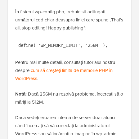
În fișierul wp-config.php, trebuie să adăugați
următorul cod chiar deasupra liniei care spune „That’s
all, stop editing! Happy publishing”:
define( 'WP_MEMORY_LIMIT', '256M' );
Pentru mai multe detalii, consultați tutorialul nostru
despre
cum să creșteți limita de memorie PHP în
WordPress
.
Notă:
Dacă 256M nu rezolvă problema, încercați să o
măriți la 512M.
Dacă vedeți eroarea internă de server doar atunci
când încercați să vă conectați la administratorul
WordPress sau să încărcați o imagine în wp-admin,