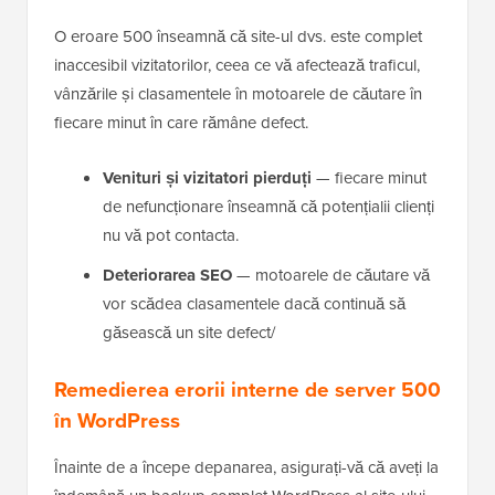
O eroare 500 înseamnă că site-ul dvs. este complet
inaccesibil vizitatorilor, ceea ce vă afectează traficul,
vânzările și clasamentele în motoarele de căutare în
fiecare minut în care rămâne defect.
Venituri și vizitatori pierduți
— fiecare minut
de nefuncționare înseamnă că potențialii clienți
nu vă pot contacta.
Deteriorarea SEO
— motoarele de căutare vă
vor scădea clasamentele dacă continuă să
găsească un site defect/
Remedierea erorii interne de server 500
în WordPress
Înainte de a începe depanarea, asigurați-vă că aveți la