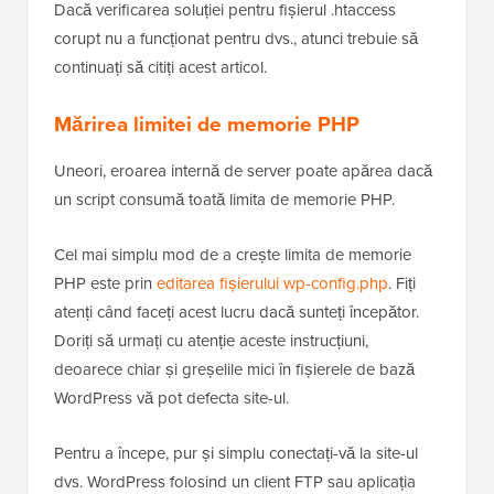
Dacă verificarea soluției pentru fișierul .htaccess
corupt nu a funcționat pentru dvs., atunci trebuie să
continuați să citiți acest articol.
Mărirea limitei de memorie PHP
Uneori, eroarea internă de server poate apărea dacă
un script consumă toată limita de memorie PHP.
Cel mai simplu mod de a crește limita de memorie
PHP este prin
editarea fișierului wp-config.php
. Fiți
atenți când faceți acest lucru dacă sunteți începător.
Doriți să urmați cu atenție aceste instrucțiuni,
deoarece chiar și greșelile mici în fișierele de bază
WordPress vă pot defecta site-ul.
Pentru a începe, pur și simplu conectați-vă la site-ul
dvs. WordPress folosind un client FTP sau aplicația