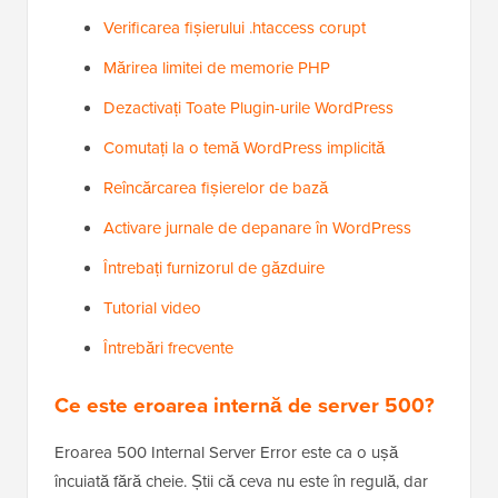
Verificarea fișierului .htaccess corupt
Mărirea limitei de memorie PHP
Dezactivați Toate Plugin-urile WordPress
Comutați la o temă WordPress implicită
Reîncărcarea fișierelor de bază
Activare jurnale de depanare în WordPress
Întrebați furnizorul de găzduire
Tutorial video
Întrebări frecvente
Ce este eroarea internă de server 500?
Eroarea 500 Internal Server Error este ca o ușă
încuiată fără cheie. Știi că ceva nu este în regulă, dar