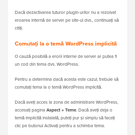
Dacă dezactivarea tuturor plugin-urilor nu a rezolvat
eroarea internă de server pe site-ul dvs., continuați să
citiți.
Comutați la o temă WordPress implicită
O cauză posibilă a erorii interne de server ar putea fi
un cod din tema dvs. WordPress.
Pentru a determina dacă acesta este cazul, trebuie să
comutați tema la o temă WordPress implicită.
Dacă aveți acces la zona de administrare WordPress,
accesați pagina
Aspect » Teme
. Dacă aveți deja o
temă implicită instalată, puteți pur și simplu să faceți
clic pe butonul Activați pentru a schimba tema.