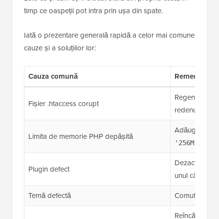
timp ce oaspeții pot intra prin ușa din spate.
Iată o prezentare generală rapidă a celor mai comune
cauze și a soluțiilor lor:
Cauza comună
Remediere ra
Regenerați pr
Fișier .htaccess corupt
redenumiți pr
Adăugați
def
Limita de memorie PHP depășită
în 
'256M');
Dezactivați toa
Plugin defect
unul câte unul
Temă defectă
Comutați la o
Reîncărcați /w