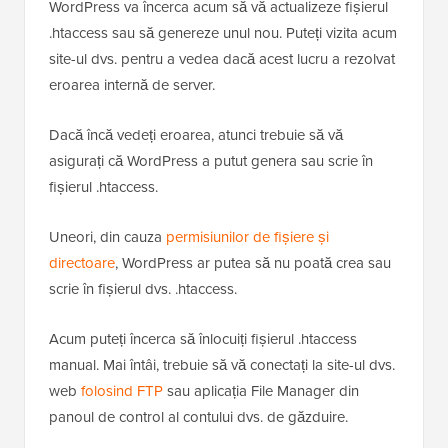
WordPress va încerca acum să vă actualizeze fișierul
.htaccess sau să genereze unul nou. Puteți vizita acum
site-ul dvs. pentru a vedea dacă acest lucru a rezolvat
eroarea internă de server.
Dacă încă vedeți eroarea, atunci trebuie să vă
asigurați că WordPress a putut genera sau scrie în
fișierul .htaccess.
Uneori, din cauza
permisiunilor de fișiere și
directoare
, WordPress ar putea să nu poată crea sau
scrie în fișierul dvs. .htaccess.
Acum puteți încerca să înlocuiți fișierul .htaccess
manual. Mai întâi, trebuie să vă conectați la site-ul dvs.
web
folosind FTP
sau aplicația File Manager din
panoul de control al contului dvs. de găzduire.