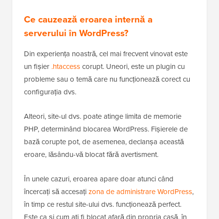
Ce cauzează eroarea internă a
serverului în WordPress?
Din experiența noastră, cel mai frecvent vinovat este
un fișier
.htaccess
corupt. Uneori, este un plugin cu
probleme sau o temă care nu funcționează corect cu
configurația dvs.
Alteori, site-ul dvs. poate atinge limita de memorie
PHP, determinând blocarea WordPress. Fișierele de
bază corupte pot, de asemenea, declanșa această
eroare, lăsându-vă blocat fără avertisment.
În unele cazuri, eroarea apare doar atunci când
încercați să accesați
zona de administrare WordPress
,
în timp ce restul site-ului dvs. funcționează perfect.
Este ca și cum ați fi blocat afară din propria casă, în