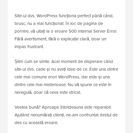
Site-ul dvs. WordPress funcționa perfect până când,
brusc, nu a mai funcționat. În loc de pagina de
pornire, vă uitați la o eroare 500 Internal Server Error.
Fără avertisment, fără o explicație clară, doar un
impas frustrant.
Știm cum se simte. Acel moment de disperare când
site-ul dvs. cade și nu aveți idee de ce. Este una dintre
cele mai comune erori WordPress, dar este și una
dintre cele mai misterioase. Nu vă spune ce este în
neregulă, doar că ceva este stricat.
Vestea bună? Aproape întotdeauna este reparabil.
Ajutând nenumărați clienți, ne-am confruntat destul de
des cu această eroare.